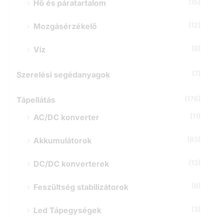
(15)
Hő és páratartalom
(12)
Mozgásérzékelő
(8)
Víz
(7)
Szerelési segédanyagok
(176)
Tápellátás
(11)
AC/DC konverter
(83)
Akkumulátorok
(13)
DC/DC konverterek
(6)
Feszültség stabilizátorok
(3)
Led Tápegységek