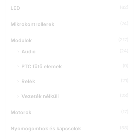
(62)
LED
(74)
Mikrokontrollerek
(217)
Modulok
(24)
Audio
(9)
PTC fűtő elemek
(21)
Relék
(28)
Vezeték nélküli
(17)
Motorok
(58)
Nyomógombok és kapcsolók