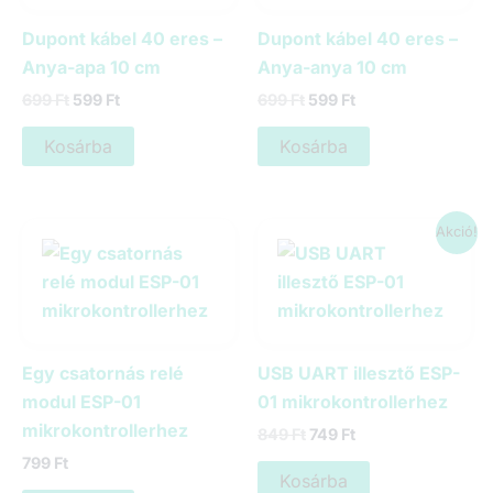
Dupont kábel 40 eres –
Dupont kábel 40 eres –
Anya-apa 10 cm
Anya-anya 10 cm
Original
Current
Original
Current
699
Ft
599
Ft
699
Ft
599
Ft
price
price
price
price
was:
is:
was:
is:
Kosárba
Kosárba
699 Ft.
599 Ft.
699 Ft.
599 Ft.
Akció!
Egy csatornás relé
USB UART illesztő ESP-
modul ESP-01
01 mikrokontrollerhez
mikrokontrollerhez
Original
Current
849
Ft
749
Ft
price
price
799
Ft
was:
is:
Kosárba
849 Ft.
749 Ft.