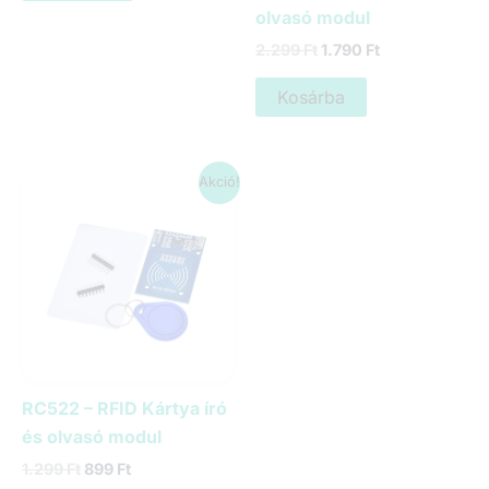
olvasó modul
Original
Current
2.299
Ft
1.790
Ft
price
price
was:
is:
Kosárba
2.299 Ft.
1.790 Ft.
Akció!
RC522 – RFID Kártya író
és olvasó modul
Original
Current
1.299
Ft
899
Ft
price
price