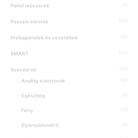
(7)
Panel műszerek
(52)
Passzív elemek
(15)
Próbapanelek és vezetékek
(22)
SMART
(75)
Szenzorok
(16)
Analóg szenzorok
(2)
Egészség
(11)
Fény
(4)
Gyorsulásmérő