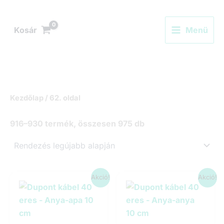
Skip
to
Kosár
Menü
content
Kezdőlap
/ 62. oldal
Sorted
916–930 termék, összesen 975 db
by
latest
Akció!
Akció!