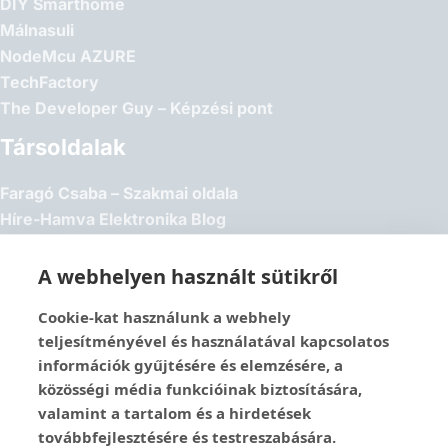
DIY Smarthome
Málnasuli
NodeMcu AZURE
TechFactory
The Developer Guy – Képzési pont
Társoldalak
Faragó Csaba – Szakmai oldala
Híre-Hamva Elektronika Blog
Linux Styler
Mikroklub.hu – Torkos Csaba oldala
A webhelyen használt sütikről
Robotika Pécs – Alapítvány
Cookie-kat használunk a webhely
Közösségi Média
teljesítményével és használatával kapcsolatos
információk gyűjtésére és elemzésére, a
1337-es menedék – Youtube
közösségi média funkcióinak biztosítására,
Easy Arduno Channel – Youtube
valamint a tartalom és a hirdetések
Magyar Arduino Csoport – Facebook
továbbfejlesztésére és testreszabására.