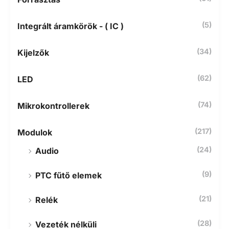
:
(5)
Integrált áramkörök - ( IC )
(34)
Kijelzők
(62)
LED
(74)
Mikrokontrollerek
(217)
Modulok
(24)
Audio
(9)
PTC fűtő elemek
(21)
Relék
(28)
Vezeték nélküli