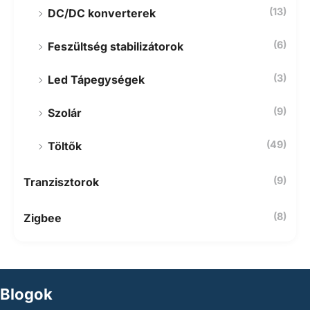
(13)
DC/DC konverterek
(6)
Feszültség stabilizátorok
(3)
Led Tápegységek
(9)
Szolár
(49)
Töltők
(9)
Tranzisztorok
(8)
Zigbee
Blogok