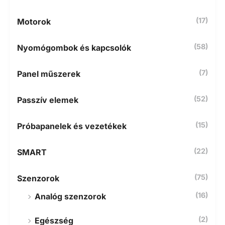
(17)
Motorok
(58)
Nyomógombok és kapcsolók
(7)
Panel műszerek
(52)
Passzív elemek
(15)
Próbapanelek és vezetékek
(22)
SMART
(75)
Szenzorok
(16)
Analóg szenzorok
(2)
Egészség