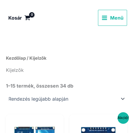
Skip
to
Kosár
Menü
content
Kezdőlap
/ Kijelzők
Kijelzők
Sorted
1–15 termék, összesen 34 db
by
latest
Akció!