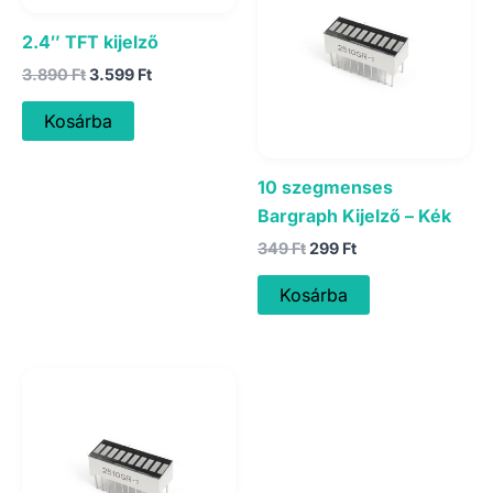
2.4″ TFT kijelző
Original
Current
3.890
Ft
3.599
Ft
price
price
was:
is:
Kosárba
3.890 Ft.
3.599 Ft.
10 szegmenses
Bargraph Kijelző – Kék
Original
Current
349
Ft
299
Ft
price
price
was:
is:
Kosárba
349 Ft.
299 Ft.