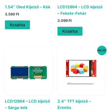
1.54″ Oled Kijelző – Kék
LCD12864 – LCD kijelző
– Fekete-Fehér
3.590
Ft
3.099
Ft
Kosárba
Kosárba
Akció!
LCD12864 – LCD kijelző
2.4″ TFT kijelző –
– Sárga-kék
Érintős