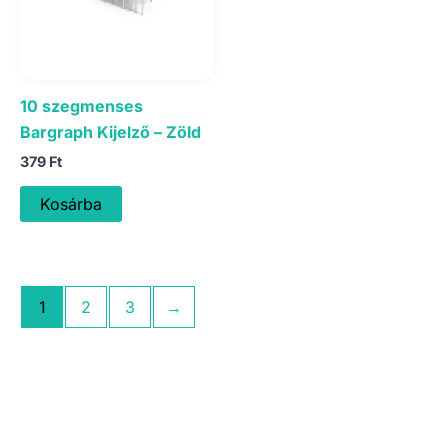
10 szegmenses
Bargraph Kijelző – Zöld
379
Ft
Kosárba
1
2
3
→