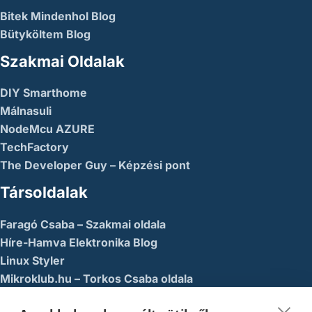
Bitek Mindenhol Blog
Bütyköltem Blog
Szakmai Oldalak
DIY Smarthome
Málnasuli
NodeMcu AZURE
TechFactory
The Developer Guy – Képzési pont
Társoldalak
Faragó Csaba – Szakmai oldala
Híre-Hamva Elektronika Blog
Linux Styler
Mikroklub.hu – Torkos Csaba oldala
Robotika Pécs – Alapítvány