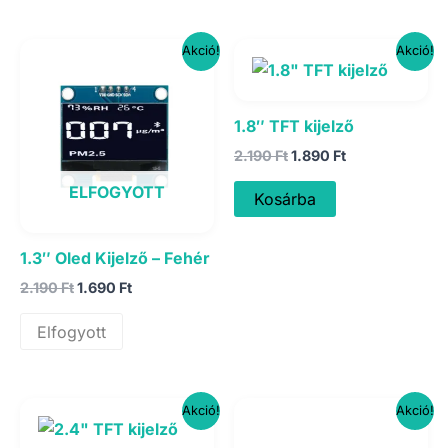
Akció!
Akció!
1.8″ TFT kijelző
Original
Current
2.190
Ft
1.890
Ft
price
price
was:
is:
ELFOGYOTT
Kosárba
2.190 Ft.
1.890 Ft.
1.3″ Oled Kijelző – Fehér
Original
Current
2.190
Ft
1.690
Ft
price
price
was:
is:
Elfogyott
2.190 Ft.
1.690 Ft.
Akció!
Akció!