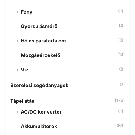
(11)
Fény
(4)
Gyorsulásmérő
(15)
Hő és páratartalom
(12)
Mozgásérzékelő
(8)
Víz
(7)
Szerelési segédanyagok
(176)
Tápellátás
(11)
AC/DC konverter
(83)
Akkumulátorok