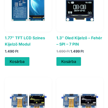
1.77″ TFT LCD Színes
1.3″ Oled Kijelző – Fehér
Kijelző Modul
– SPI – 7 PIN
Original
Current
1.490
Ft
1.690
Ft
1.499
Ft
price
price
was:
is:
Kosárba
Kosárba
1.690 Ft.
1.499 Ft.