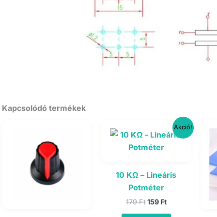
Kapcsolódó termékek
Akció!
10 KΩ – Lineáris
Potméter
Original
Current
179
Ft
159
Ft
price
price