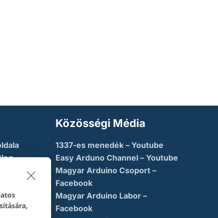
Közösségi Média
ldala
1337-es menedék – Youtube
Blog
Easy Arduno Channel – Youtube
Magyar Arduino Csoport –
saba
Facebook
latos
Magyar Arduino Labor –
sítására,
ny
Facebook