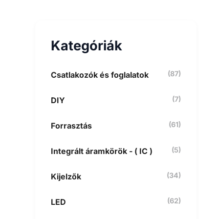
e
s
é
s
Kategóriák
a
k
ö
v
(87)
Csatlakozók és foglalatok
e
t
(7)
DIY
k
e
z
(61)
Forrasztás
ő
r
e
(5)
Integrált áramkörök - ( IC )
:
(34)
Kijelzők
(62)
LED