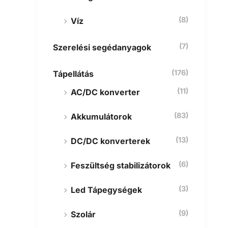
(8)
Víz
(7)
Szerelési segédanyagok
(176)
Tápellátás
(11)
AC/DC konverter
(83)
Akkumulátorok
(13)
DC/DC konverterek
(6)
Feszültség stabilizátorok
(3)
Led Tápegységek
(9)
Szolár