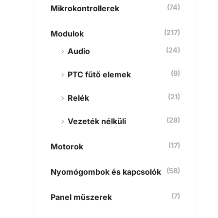
(74)
Mikrokontrollerek
(217)
Modulok
(24)
Audio
(9)
PTC fűtő elemek
(21)
Relék
(28)
Vezeték nélküli
(17)
Motorok
(58)
Nyomógombok és kapcsolók
(7)
Panel műszerek