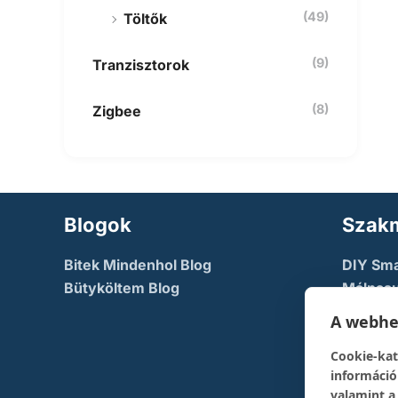
(49)
Töltők
(9)
Tranzisztorok
(8)
Zigbee
Blogok
Szakm
Bitek Mindenhol Blog
DIY Sm
Bütyköltem Blog
Málnasu
NodeMc
A webhel
TechFac
Cookie-kat
The Dev
információ
pont
valamint a