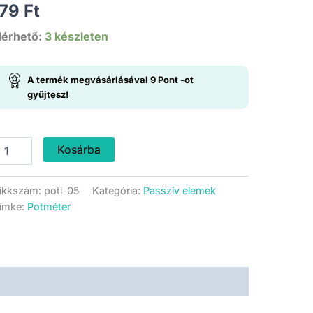
179
Ft
lérhető:
3 készleten
A termék megvásárlásával
9
Pont
-ot
gyűjtesz!
00
Kosárba
Ω
neáris
ikkszám:
poti-05
Kategória:
Passzív elemek
otméter
ímke:
Potméter
ennyiség