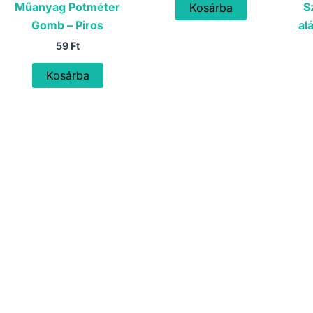
was:
is:
Műanyag Potméter
S
Kosárba
179 Ft.
159 Ft.
Gomb – Piros
al
59
Ft
Kosárba