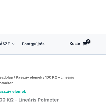
Kosár
ÁSZF
Pontgyűjtés
ezdőlap
/
Passzív elemek
/ 100 KΩ – Lineáris
otméter
asszív elemek
00 KΩ – Lineáris Potméter