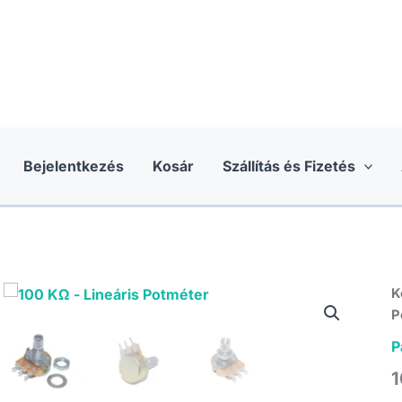
Bejelentkezés
Kosár
Szállítás és Fizetés
K
P
P
1