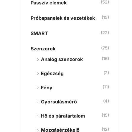
(52)
Passzív elemek
(15)
Próbapanelek és vezetékek
(22)
SMART
(75)
Szenzorok
(16)
Analóg szenzorok
(2)
Egészség
(11)
Fény
(4)
Gyorsulásmérő
(15)
Hő és páratartalom
(12)
Mozgásérzékelő