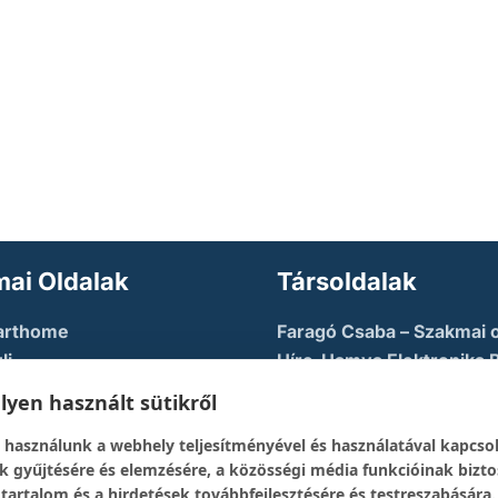
ai Oldalak
Társoldalak
arthome
Faragó Csaba – Szakmai o
li
Híre-Hamva Elektronika 
u AZURE
Linux Styler
yen használt sütikről
tory
Mikroklub.hu – Torkos C
 használunk a webhely teljesítményével és használatával kapcso
eloper Guy – Képzési
oldala
k gyűjtésére és elemzésére, a közösségi média funkcióinak bizto
Robotika Pécs – Alapítvá
 tartalom és a hirdetések továbbfejlesztésére és testreszabására.