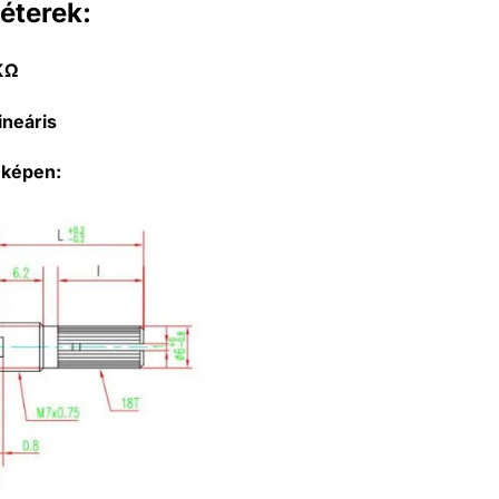
éterek:
KΩ
ineáris
 képen: