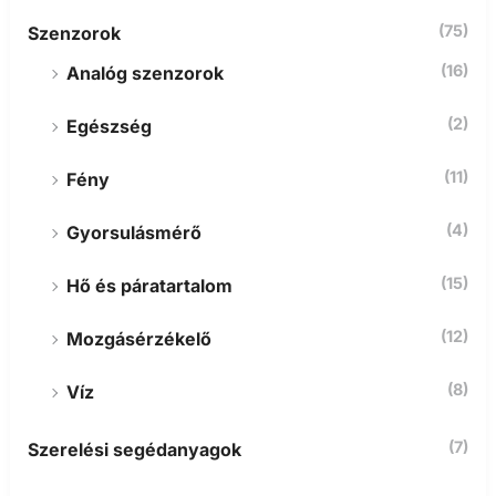
(75)
Szenzorok
(16)
Analóg szenzorok
(2)
Egészség
(11)
Fény
(4)
Gyorsulásmérő
(15)
Hő és páratartalom
(12)
Mozgásérzékelő
(8)
Víz
(7)
Szerelési segédanyagok