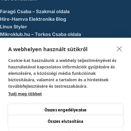
Faragó Csaba – Szakmai oldala
Híre-Hamva Elektronika Blog
Linux Styler
Mikroklub.hu – Torkos Csaba oldala
Robotika Pécs – Alapítvány
A webhelyen használt sütikről
Közösségi Média
Cookie-kat használunk a webhely teljesítményével és
1337-es menedék – Youtube
használatával kapcsolatos információk gyűjtésére és
elemzésére, a közösségi média funkcióinak
Easy Arduno Channel – Youtube
biztosítására, valamint a tartalom és a hirdetések
Magyar Arduino Csoport – Facebook
továbbfejlesztésére és testreszabására.
Magyar Arduino Labor – Facebook
Tudj meg többet
Magyar Arduino Labor – Youtube
TechFactory – YouTube
Összes engedélyezése
Összes elutasítása
Copyright © 2026 Mikrokontroller Blog és Webáruház