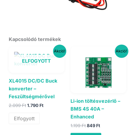
Kapcsolódó termékek
Akció!
Akció!
ELFOGYOTT
XL4015 DC/DC Buck
konverter –
Feszültségmérővel
Li-ion töltésvezérlő –
Original
Current
2.099
Ft
1.790
Ft
BMS 4S 40A –
price
price
was:
is:
Enhanced
Elfogyott
2.099 Ft.
1.790 Ft.
Original
Current
1.199
Ft
849
Ft
price
price