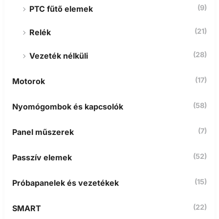
(9)
PTC fűtő elemek
(21)
Relék
(28)
Vezeték nélküli
(17)
Motorok
(58)
Nyomógombok és kapcsolók
(7)
Panel műszerek
(52)
Passzív elemek
(15)
Próbapanelek és vezetékek
(22)
SMART