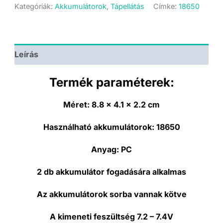
-
Kategóriák:
Akkumulátorok
,
Tápellátás
Címke:
18650
Dupla
-
DC
apa
csatlakozóval
Leírás
mennyiség
Termék paraméterek:
Méret:
8.8 x 4.1 x 2.2 cm
Használható akkumulátorok:
18650
Anyag:
PC
2 db akkumulátor fogadására alkalmas
Az akkumulátorok sorba vannak kötve
A kimeneti feszültség 7.2 – 7.4V