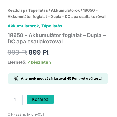
Kezdőlap
/
Tápellátás
/
Akkumulátorok
/ 18650 –
Akkumulátor foglalat – Dupla – DC apa csatlakozóval
Akkumulátorok
,
Tápellátás
18650 – Akkumulátor foglalat – Dupla –
DC apa csatlakozóval
Original
Current
999
Ft
899
Ft
price
price
Elérhető:
7 készleten
was:
is:
A termék megvásárlásával
45
Pont
-ot gyűjtesz!
999 Ft.
899 Ft.
18650
Kosárba
-
Akkumulátor
foglalat
Cikkszám:
li-ion-051