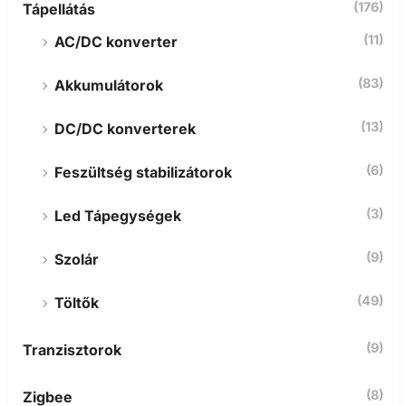
(176)
Tápellátás
(11)
AC/DC konverter
(83)
Akkumulátorok
(13)
DC/DC konverterek
(6)
Feszültség stabilizátorok
(3)
Led Tápegységek
(9)
Szolár
(49)
Töltők
(9)
Tranzisztorok
(8)
Zigbee