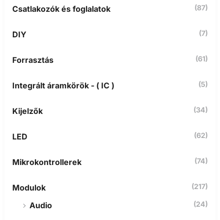
(87)
Csatlakozók és foglalatok
v
e
t
(7)
DIY
k
e
z
(61)
Forrasztás
ő
r
(5)
Integrált áramkörök - ( IC )
e
:
(34)
Kijelzők
(62)
LED
(74)
Mikrokontrollerek
(217)
Modulok
(24)
Audio