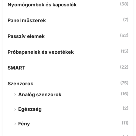
(58)
Nyomógombok és kapcsolók
(7)
Panel műszerek
(52)
Passzív elemek
(15)
Próbapanelek és vezetékek
(22)
SMART
(75)
Szenzorok
(16)
Analóg szenzorok
(2)
Egészség
(11)
Fény