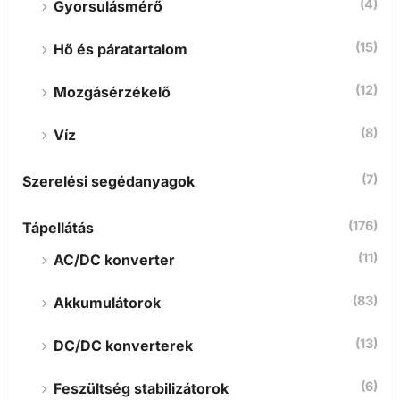
(4)
Gyorsulásmérő
(15)
Hő és páratartalom
(12)
Mozgásérzékelő
(8)
Víz
(7)
Szerelési segédanyagok
(176)
Tápellátás
(11)
AC/DC konverter
(83)
Akkumulátorok
(13)
DC/DC konverterek
(6)
Feszültség stabilizátorok