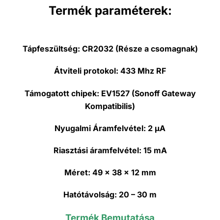
Termék paraméterek:
Tápfeszültség:
CR2032 (Része a csomagnak)
Átviteli protokol:
433 Mhz RF
Támogatott chipek:
EV1527 (Sonoff Gateway
Kompatibilis)
Nyugalmi Áramfelvétel:
2 μA
Riasztási áramfelvétel:
15 mA
Méret:
49
x 38 x 12
mm
Hatótávolság:
20 – 30 m
Termék Bemutatása