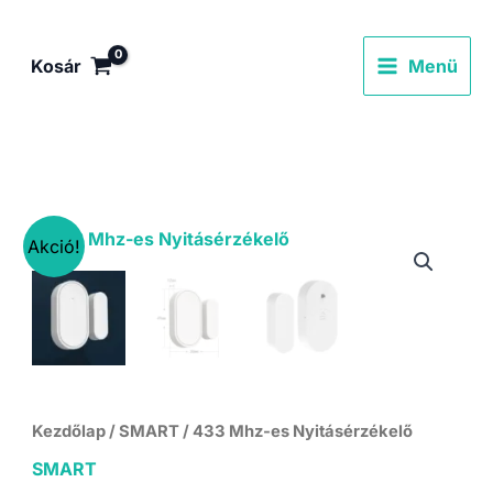
Skip
to
Kosár
Menü
content
Akció!
Kezdőlap
/
SMART
/ 433 Mhz-es Nyitásérzékelő
SMART