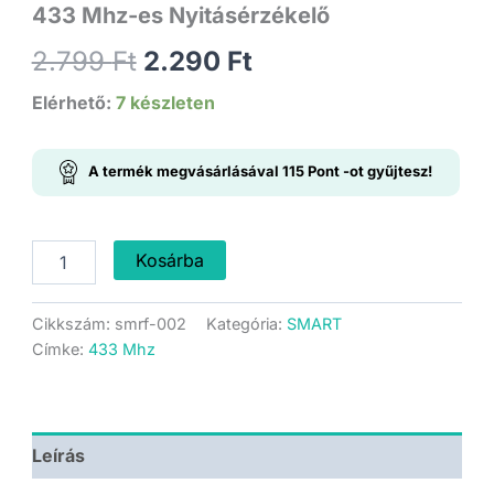
433 Mhz-es Nyitásérzékelő
Original
Current
2.799
Ft
2.290
Ft
price
price
Elérhető:
7 készleten
was:
is:
A termék megvásárlásával
115
Pont
-ot gyűjtesz!
2.799 Ft.
2.290 Ft.
433
Kosárba
Mhz-
es
Nyitásérzékelő
Cikkszám:
smrf-002
Kategória:
SMART
mennyiség
Címke:
433 Mhz
Leírás