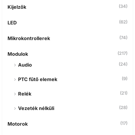
(34)
Kijelzők
(62)
LED
(74)
Mikrokontrollerek
(217)
Modulok
(24)
Audio
(9)
PTC fűtő elemek
(21)
Relék
(28)
Vezeték nélküli
(17)
Motorok