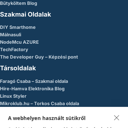
Bütyköltem Blog
Szakmai Oldalak
DIY Smarthome
Málnasuli
NodeMcu AZURE
TechFactory
The Developer Guy – Képzési pont
Társoldalak
Faragó Csaba – Szakmai oldala
Híre-Hamva Elektronika Blog
Linux Styler
Mikroklub.hu – Torkos Csaba oldala
Robotika Pécs – Alapítvány
A webhelyen használt sütikről
Közösségi Média