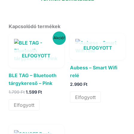
Kapcsolódó termékek
Akció!
ELFOGYOTT
ELFOGYOTT
Aubess – Smart Wifi
BLE TAG – Bluetooth
relé
tárgykereső – Pink
2.990
Ft
Original
Current
1.799
Ft
1.599
Ft
Elfogyott
price
price
was:
is:
Elfogyott
1.799 Ft.
1.599 Ft.