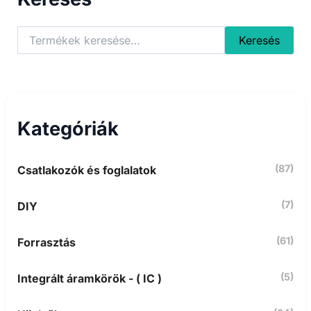
K
Keresés
e
r
e
s
é
s
Kategóriák
a
k
ö
(87)
Csatlakozók és foglalatok
v
e
t
(7)
DIY
k
e
z
(61)
Forrasztás
ő
r
(5)
Integrált áramkörök - ( IC )
e
: