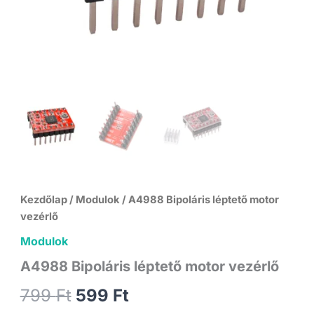
Kezdőlap
/
Modulok
/ A4988 Bipoláris léptető motor
vezérlő
Modulok
A4988 Bipoláris léptető motor vezérlő
Original
Current
799
Ft
599
Ft