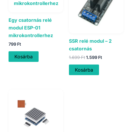
Egy csatornás relé
modul ESP-01
mikrokontrollerhez
SSR relé modul – 2
799
Ft
csatornás
Kosárba
Original
Current
1.699
Ft
1.599
Ft
price
price
was:
is:
Kosárba
1.699 Ft.
1.599 Ft.