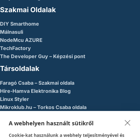
Szakmai Oldalak
DIY Smarthome
Málnasuli
NodeMcu AZURE
TechFactory
The Developer Guy – Képzési pont
Társoldalak
Faragó Csaba – Szakmai oldala
Híre-Hamva Elektronika Blog
Linux Styler
Mikroklub.hu – Torkos Csaba oldala
Robotika Pécs – Alapítvány
A webhelyen használt sütikről
Közösségi Média
Cookie-kat használunk a webhely teljesítményével és