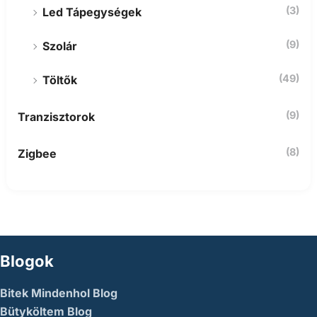
(3)
Led Tápegységek
(9)
Szolár
(49)
Töltők
(9)
Tranzisztorok
(8)
Zigbee
Blogok
Bitek Mindenhol Blog
Bütyköltem Blog