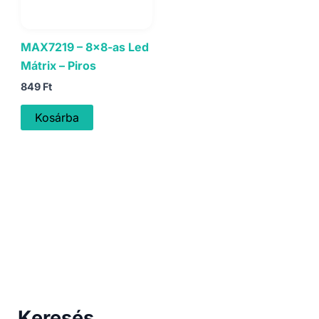
MAX7219 – 8×8-as Led
Mátrix – Piros
849
Ft
Kosárba
Keresés