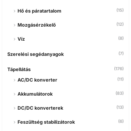
(15)
Hő és páratartalom
(12)
Mozgásérzékelő
(8)
Víz
(7)
Szerelési segédanyagok
(176)
Tápellátás
(11)
AC/DC konverter
(83)
Akkumulátorok
(13)
DC/DC konverterek
(6)
Feszültség stabilizátorok