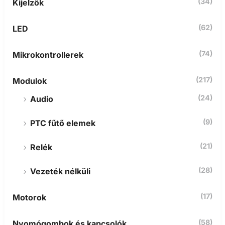
(34)
Kijelzők
(62)
LED
(74)
Mikrokontrollerek
(217)
Modulok
(24)
Audio
(9)
PTC fűtő elemek
(21)
Relék
(28)
Vezeték nélküli
(17)
Motorok
(58)
Nyomógombok és kapcsolók