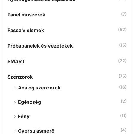
(7)
Panel műszerek
(52)
Passzív elemek
(15)
Próbapanelek és vezetékek
(22)
SMART
(75)
Szenzorok
(16)
Analóg szenzorok
(2)
Egészség
(11)
Fény
(4)
Gyorsulásmérő