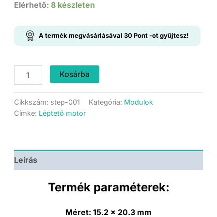
price
price
Elérhető:
8 készleten
was:
is:
A termék megvásárlásával
30
Pont
-ot gyűjtesz!
799 Ft.
599 Ft.
A4988
Kosárba
Bipoláris
léptető
motor
Cikkszám:
step-001
Kategória:
Modulok
vezérlő
Címke:
Léptető motor
mennyiség
Leírás
Termék paraméterek:
Méret:
15.2 x 20.3 mm