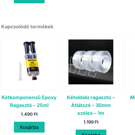
Kapcsolódó termékek
Kétkomponensű Epoxy
Kétoldalú ragasztó –
M
Ragasztó – 25ml
Átlátszó – 30mm
széles – 1m
1.490
Ft
1.199
Ft
Kosárba
Kosárba