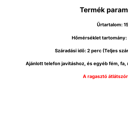
Termék param
Űrtartalom:
1
Hőmérséklet tartomány:
Száradási idő:
2 perc (Teljes szá
Ajánlott telefon javításhoz, és egyéb fém, f
A ragasztó átlátszór