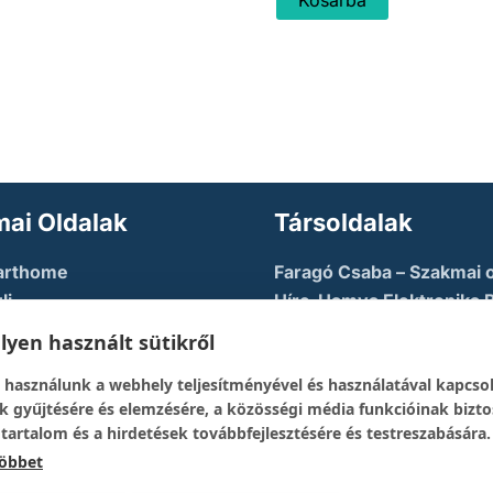
ai Oldalak
Társoldalak
arthome
Faragó Csaba – Szakmai o
li
Híre-Hamva Elektronika 
u AZURE
Linux Styler
yen használt sütikről
tory
Mikroklub.hu – Torkos C
 használunk a webhely teljesítményével és használatával kapcso
eloper Guy – Képzési
oldala
k gyűjtésére és elemzésére, a közösségi média funkcióinak bizto
Robotika Pécs – Alapítvá
 tartalom és a hirdetések továbbfejlesztésére és testreszabására.
többet