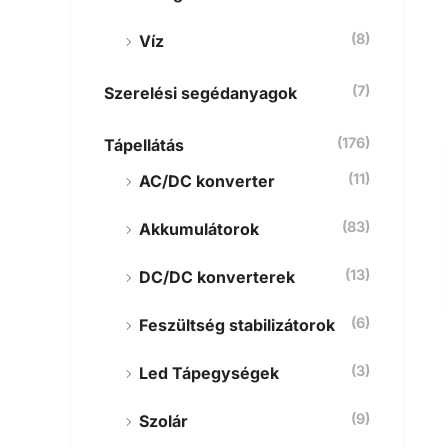
(8)
Víz
(7)
Szerelési segédanyagok
(176)
Tápellátás
(11)
AC/DC konverter
(83)
Akkumulátorok
(13)
DC/DC konverterek
(6)
Feszültség stabilizátorok
(3)
Led Tápegységek
(9)
Szolár