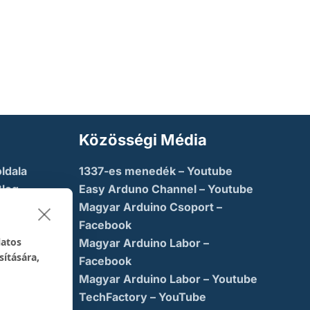
Közösségi Média
ldala
1337-es menedék – Youtube
Blog
Easy Arduno Channel – Youtube
Magyar Arduino Csoport –
saba
Facebook
latos
Magyar Arduino Labor –
sítására,
ny
Facebook
Magyar Arduino Labor – Youtube
TechFactory – YouTube