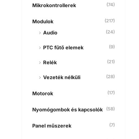
(74)
Mikrokontrollerek
(217)
Modulok
(24)
Audio
(9)
PTC fűtő elemek
(21)
Relék
(28)
Vezeték nélküli
(17)
Motorok
(58)
Nyomógombok és kapcsolók
(7)
Panel műszerek