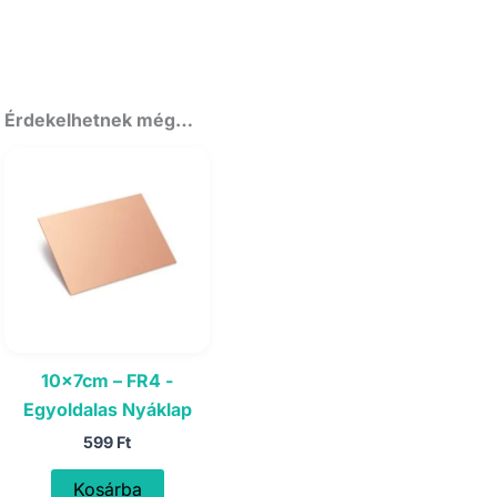
Érdekelhetnek még…
10x7cm – FR4 -
Egyoldalas Nyáklap
599
Ft
Kosárba