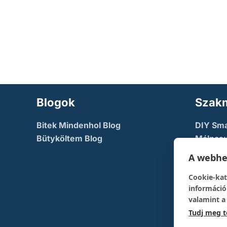
Blogok
Szakm
Bitek Mindenhol Blog
DIY Sm
Bütyköltem Blog
Málnasu
NodeMc
A webhel
TechFac
Cookie-kat
The Dev
információ
pont
valamint a
Tudj meg 