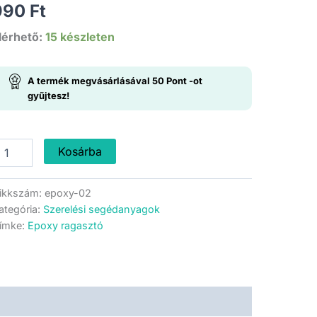
990
Ft
lérhető:
15 készleten
A termék megvásárlásával
50
Pont
-ot
gyűjtesz!
7000
Kosárba
poxy
agasztó
ikkszám:
epoxy-02
ategória:
Szerelési segédanyagok
5ml
ímke:
Epoxy ragasztó
ennyiség