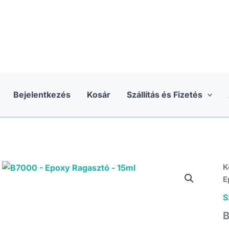
Bejelentkezés
Kosár
Szállítás és Fizetés
K
E
S
B