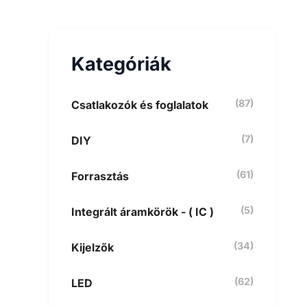
e
s
é
s
Kategóriák
a
k
ö
v
(87)
Csatlakozók és foglalatok
e
t
(7)
DIY
k
e
z
(61)
Forrasztás
ő
r
e
(5)
Integrált áramkörök - ( IC )
:
(34)
Kijelzők
(62)
LED