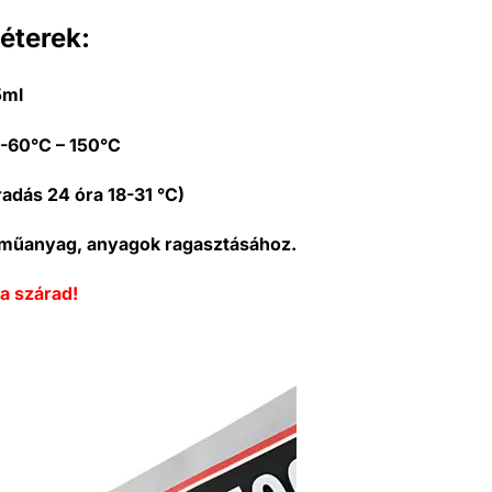
éterek:
5ml
-60°C – 150°C
radás 24 óra 18-31 °C)
a, műanyag, anyagok ragasztásához.
a szárad!