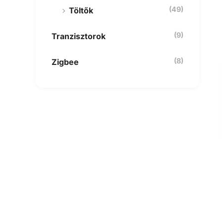
(49)
Töltők
(9)
Tranzisztorok
(8)
Zigbee