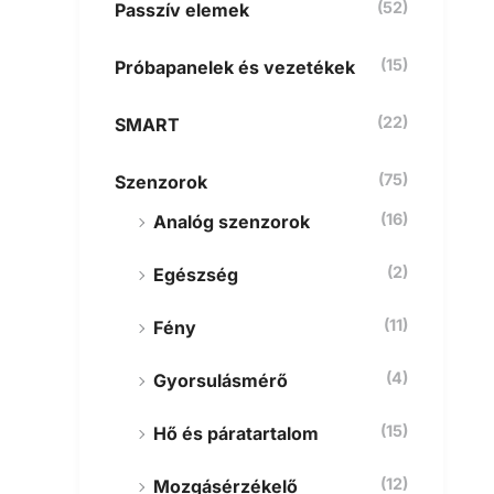
(52)
Passzív elemek
(15)
Próbapanelek és vezetékek
(22)
SMART
(75)
Szenzorok
(16)
Analóg szenzorok
(2)
Egészség
(11)
Fény
(4)
Gyorsulásmérő
(15)
Hő és páratartalom
(12)
Mozgásérzékelő