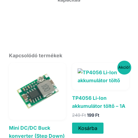
Kapcsolódó termékek
Akció!
TP4056 Li-Ion
akkumulátor töltő – 1A
Original
Current
249
Ft
199
Ft
price
price
was:
is:
Mini DC/DC Buck
Kosárba
249 Ft.
199 Ft.
konverter (Step Down)