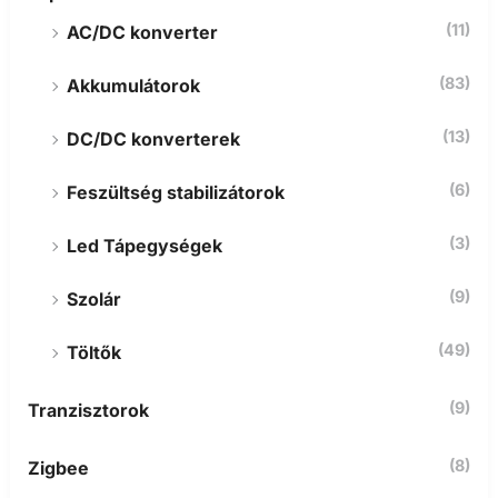
(11)
AC/DC konverter
(83)
Akkumulátorok
(13)
DC/DC konverterek
(6)
Feszültség stabilizátorok
(3)
Led Tápegységek
(9)
Szolár
(49)
Töltők
(9)
Tranzisztorok
(8)
Zigbee