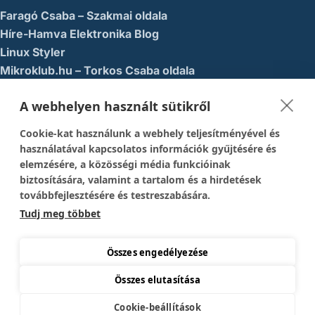
Faragó Csaba – Szakmai oldala
Híre-Hamva Elektronika Blog
Linux Styler
Mikroklub.hu – Torkos Csaba oldala
Robotika Pécs – Alapítvány
A webhelyen használt sütikről
Közösségi Média
Cookie-kat használunk a webhely teljesítményével és
1337-es menedék – Youtube
használatával kapcsolatos információk gyűjtésére és
elemzésére, a közösségi média funkcióinak
Easy Arduno Channel – Youtube
biztosítására, valamint a tartalom és a hirdetések
Magyar Arduino Csoport – Facebook
továbbfejlesztésére és testreszabására.
Magyar Arduino Labor – Facebook
Tudj meg többet
Magyar Arduino Labor – Youtube
TechFactory – YouTube
Összes engedélyezése
Összes elutasítása
Copyright © 2026 Mikrokontroller Blog és Webáruház
Cookie-beállítások