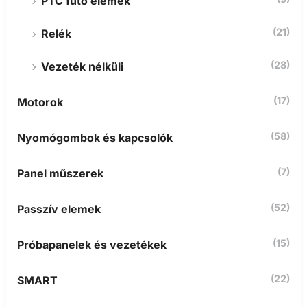
PTC fűtő elemek
(21)
Relék
(28)
Vezeték nélküli
(17)
Motorok
(58)
Nyomógombok és kapcsolók
(7)
Panel műszerek
(52)
Passzív elemek
(15)
Próbapanelek és vezetékek
(22)
SMART