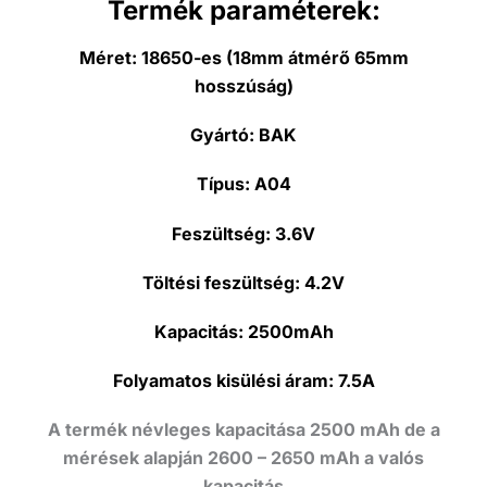
Termék paraméterek:
Méret:
18650-es (18mm átmérő 65mm
hosszúság)
Gyártó:
BAK
Típus:
A04
Feszültség:
3.6V
Töltési feszültség:
4.2V
Kapacitás:
2500mAh
Folyamatos kisülési áram:
7.5A
A termék névleges kapacitása 2500 mAh de a
mérések alapján 2600 – 2650 mAh a valós
kapacitás