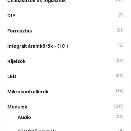
Csatlakozók és foglalatok
v
e
t
(7)
DIY
k
e
z
(61)
Forrasztás
ő
r
(5)
Integrált áramkörök - ( IC )
e
:
(34)
Kijelzők
(62)
LED
(74)
Mikrokontrollerek
(217)
Modulok
(24)
Audio
(9)