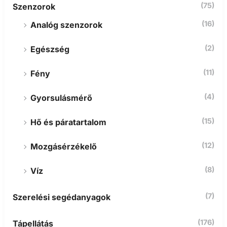
(75)
Szenzorok
(16)
Analóg szenzorok
(2)
Egészség
(11)
Fény
(4)
Gyorsulásmérő
(15)
Hő és páratartalom
(12)
Mozgásérzékelő
(8)
Víz
(7)
Szerelési segédanyagok
(176)
Tápellátás