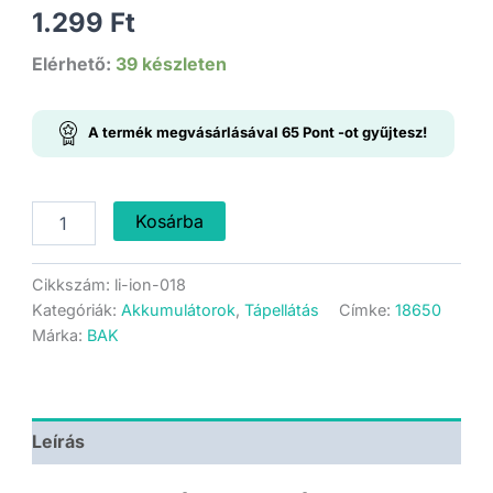
1.299
Ft
Elérhető:
39 készleten
A termék megvásárlásával
65
Pont
-ot gyűjtesz!
BAK
Kosárba
N18650CH
-
Li-
Cikkszám:
li-ion-018
ion
Kategóriák:
Akkumulátorok
,
Tápellátás
Címke:
18650
akkumulátor
Márka:
BAK
-
2500mAh
-
3.6V
mennyiség
Leírás