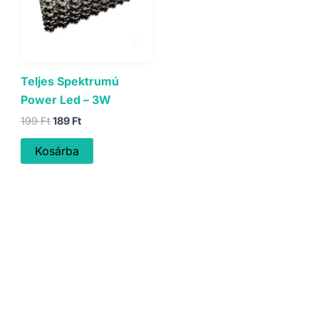
Teljes Spektrumú
Power Led – 3W
Original
Current
199
Ft
189
Ft
price
price
was:
is:
Kosárba
199 Ft.
189 Ft.