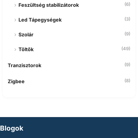
(6)
Feszültség stabilizátorok
(3)
Led Tápegységek
(9)
Szolár
(49)
Töltők
(9)
Tranzisztorok
(8)
Zigbee
Blogok