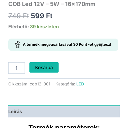
COB Led 12V – 5W – 16x170mm
Original
Current
749
Ft
599
Ft
price
price
Elérhető:
39 készleten
was:
is:
A termék megvásárlásával
30
Pont
-ot gyűjtesz!
749 Ft.
599 Ft.
COB
Kosárba
Led
12V
-
Cikkszám:
cob12-001
Kategória:
LED
5W
-
16x170mm
mennyiség
Leírás
Termék paraméterek: