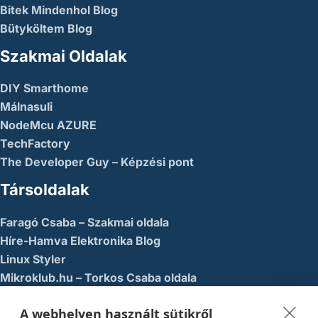
Bitek Mindenhol Blog
Bütyköltem Blog
Szakmai Oldalak
DIY Smarthome
Málnasuli
NodeMcu AZURE
TechFactory
The Developer Guy – Képzési pont
Társoldalak
Faragó Csaba – Szakmai oldala
Híre-Hamva Elektronika Blog
Linux Styler
Mikroklub.hu – Torkos Csaba oldala
Robotika Pécs – Alapítvány
A webhelyen használt sütikről