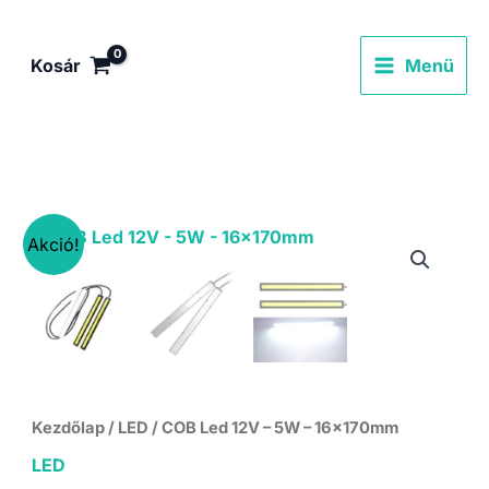
Skip
to
Kosár
Menü
content
Akció!
Kezdőlap
/
LED
/ COB Led 12V – 5W – 16x170mm
LED