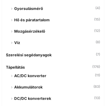
(4)
Gyorsulásmérő
(15)
Hő és páratartalom
(12)
Mozgásérzékelő
(8)
Víz
(7)
Szerelési segédanyagok
(176)
Tápellátás
(11)
AC/DC konverter
(83)
Akkumulátorok
(13)
DC/DC konverterek