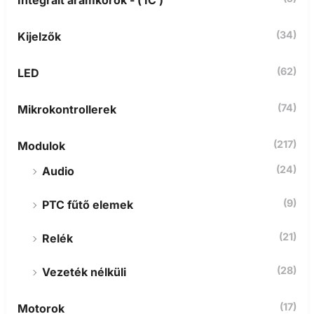
Integrált áramkörök - ( IC )
e
:
(34)
Kijelzők
(62)
LED
(74)
Mikrokontrollerek
(217)
Modulok
(24)
Audio
(9)
PTC fűtő elemek
(21)
Relék
(28)
Vezeték nélküli
(17)
Motorok