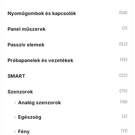
(58)
Nyomógombok és kapcsolók
(7)
Panel műszerek
(52)
Passzív elemek
(15)
Próbapanelek és vezetékek
(22)
SMART
(75)
Szenzorok
(16)
Analóg szenzorok
(2)
Egészség
(11)
Fény