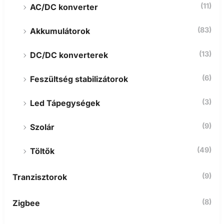
(11)
AC/DC konverter
(83)
Akkumulátorok
(13)
DC/DC konverterek
(6)
Feszültség stabilizátorok
(3)
Led Tápegységek
(9)
Szolár
(49)
Töltők
(9)
Tranzisztorok
(8)
Zigbee