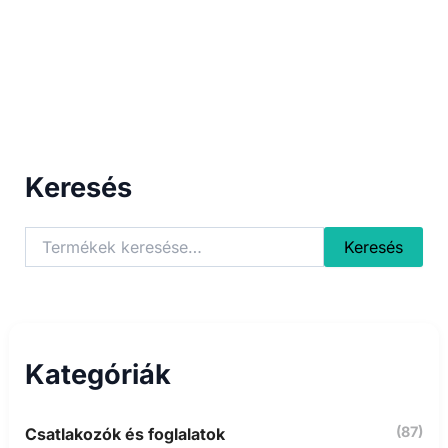
Keresés
K
Keresés
e
r
e
s
é
s
Kategóriák
a
k
ö
(87)
Csatlakozók és foglalatok
v