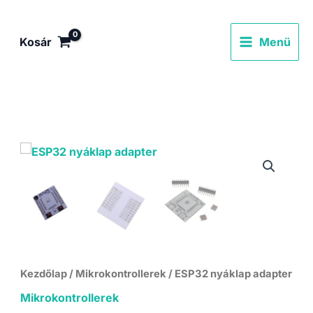
Skip
to
Kosár
Menü
content
Kezdőlap
/
Mikrokontrollerek
/ ESP32 nyáklap adapter
Mikrokontrollerek