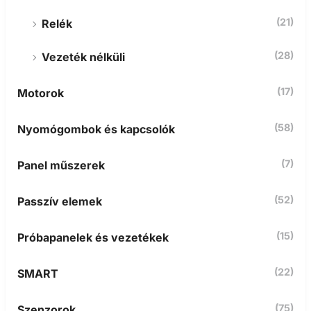
(21)
Relék
(28)
Vezeték nélküli
(17)
Motorok
(58)
Nyomógombok és kapcsolók
(7)
Panel műszerek
(52)
Passzív elemek
(15)
Próbapanelek és vezetékek
(22)
SMART
(75)
Szenzorok