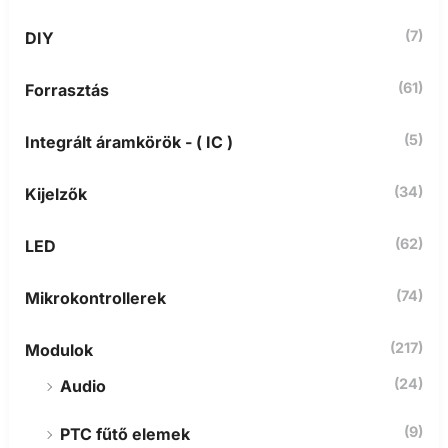
e
t
(7)
DIY
k
e
z
(61)
Forrasztás
ő
r
(5)
Integrált áramkörök - ( IC )
e
:
(34)
Kijelzők
(62)
LED
(74)
Mikrokontrollerek
(217)
Modulok
(24)
Audio
(9)
PTC fűtő elemek