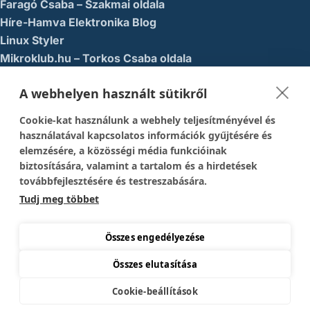
Faragó Csaba – Szakmai oldala
Híre-Hamva Elektronika Blog
Linux Styler
Mikroklub.hu – Torkos Csaba oldala
Robotika Pécs – Alapítvány
A webhelyen használt sütikről
Közösségi Média
Cookie-kat használunk a webhely teljesítményével és
1337-es menedék – Youtube
használatával kapcsolatos információk gyűjtésére és
elemzésére, a közösségi média funkcióinak
Easy Arduno Channel – Youtube
biztosítására, valamint a tartalom és a hirdetések
Magyar Arduino Csoport – Facebook
továbbfejlesztésére és testreszabására.
Magyar Arduino Labor – Facebook
Tudj meg többet
Magyar Arduino Labor – Youtube
TechFactory – YouTube
Összes engedélyezése
Összes elutasítása
Copyright © 2026 Mikrokontroller Blog és Webáruház
Cookie-beállítások