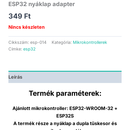
ESP32 nyáklap adapter
349
Ft
Nincs készleten
Cikkszám:
esp-014
Kategória:
Mikrokontrollerek
Címke:
esp32
Leírás
Termék paraméterek:
Ajánlott mikrokontroller:
ESP32-WROOM-32 +
ESP32S
A termék része a nyáklap a dupla tüskesor és