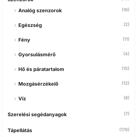
(16)
Analóg szenzorok
(2)
Egészség
(11)
Fény
(4)
Gyorsulásmérő
(15)
Hő és páratartalom
(12)
Mozgásérzékelő
(8)
Víz
(7)
Szerelési segédanyagok
(176)
Tápellátás