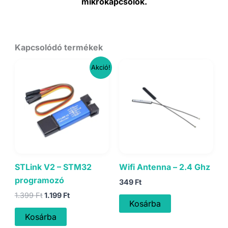
mikrokapcsolók.
Kapcsolódó termékek
Akció!
STLink V2 – STM32
Wifi Antenna – 2.4 Ghz
programozó
349
Ft
Original
Current
1.399
Ft
1.199
Ft
Kosárba
price
price
was:
is:
Kosárba
1.399 Ft.
1.199 Ft.