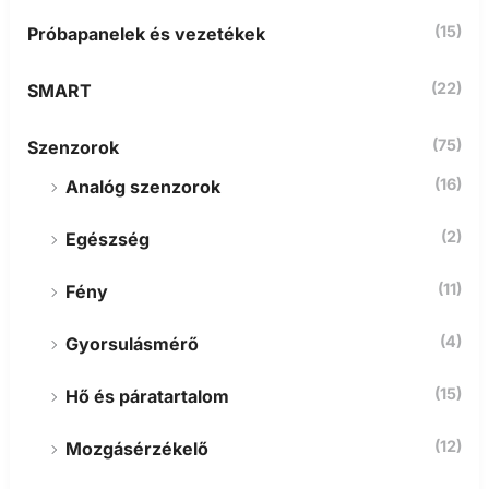
(15)
Próbapanelek és vezetékek
(22)
SMART
(75)
Szenzorok
(16)
Analóg szenzorok
(2)
Egészség
(11)
Fény
(4)
Gyorsulásmérő
(15)
Hő és páratartalom
(12)
Mozgásérzékelő