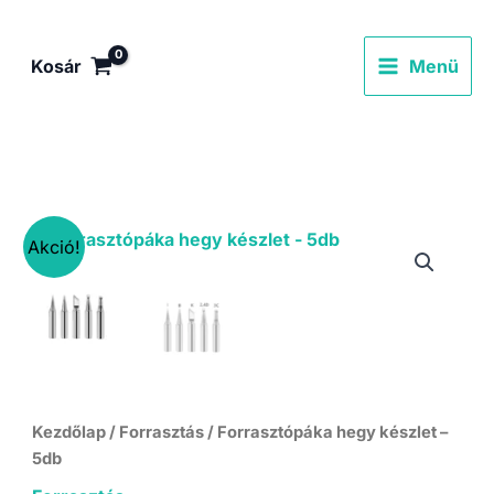
Skip
to
Kosár
Menü
content
Akció!
Kezdőlap
/
Forrasztás
/ Forrasztópáka hegy készlet –
5db