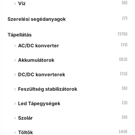
(8)
Víz
(7)
Szerelési segédanyagok
(176)
Tápellátás
(11)
AC/DC konverter
(83)
Akkumulátorok
(13)
DC/DC konverterek
(6)
Feszültség stabilizátorok
(3)
Led Tápegységek
(9)
Szolár
(49)
Töltők