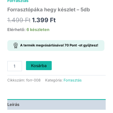
Forrasztás
Forrasztópáka hegy készlet – 5db
Original
Current
1.499
Ft
1.399
Ft
price
price
Elérhető:
6 készleten
was:
is:
A termék megvásárlásával
70
Pont
-ot gyűjtesz!
1.499 Ft.
1.399 Ft.
Forrasztópáka
Kosárba
hegy
készlet
-
Cikkszám:
forr-008
Kategória:
Forrasztás
5db
mennyiség
Leírás