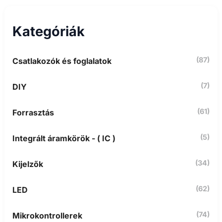
s
é
s
Kategóriák
a
k
ö
(87)
Csatlakozók és foglalatok
v
e
t
(7)
DIY
k
e
z
(61)
Forrasztás
ő
r
(5)
Integrált áramkörök - ( IC )
e
:
(34)
Kijelzők
(62)
LED
(74)
Mikrokontrollerek