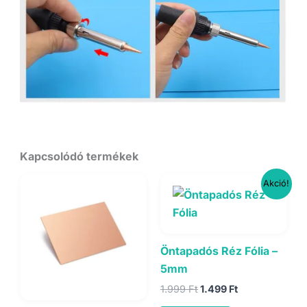
Kapcsolódó termékek
Akció!
Öntapadós Réz Fólia –
5mm
Original
Current
1.999
Ft
1.499
Ft
price
price