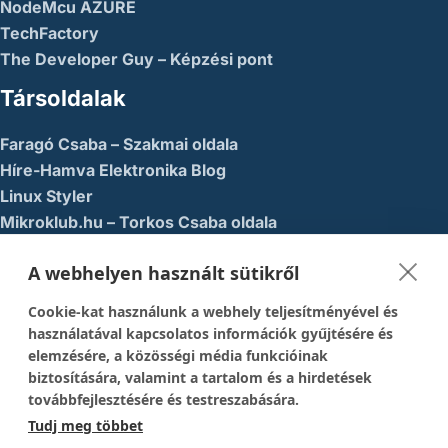
NodeMcu AZURE
TechFactory
The Developer Guy – Képzési pont
Társoldalak
Faragó Csaba – Szakmai oldala
Híre-Hamva Elektronika Blog
Linux Styler
Mikroklub.hu – Torkos Csaba oldala
Robotika Pécs – Alapítvány
A webhelyen használt sütikről
Közösségi Média
Cookie-kat használunk a webhely teljesítményével és
1337-es menedék – Youtube
használatával kapcsolatos információk gyűjtésére és
elemzésére, a közösségi média funkcióinak
Easy Arduno Channel – Youtube
biztosítására, valamint a tartalom és a hirdetések
Magyar Arduino Csoport – Facebook
továbbfejlesztésére és testreszabására.
Magyar Arduino Labor – Facebook
Tudj meg többet
Magyar Arduino Labor – Youtube