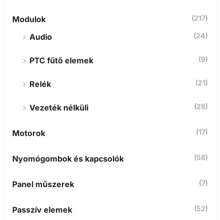
(217)
Modulok
(24)
Audio
(9)
PTC fűtő elemek
(21)
Relék
(28)
Vezeték nélküli
(17)
Motorok
(58)
Nyomógombok és kapcsolók
(7)
Panel műszerek
(52)
Passzív elemek