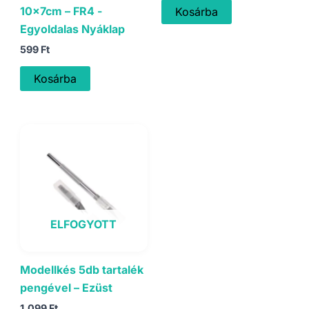
was:
is:
10x7cm – FR4 -
Kosárba
1.999 Ft.
1.499 Ft.
Egyoldalas Nyáklap
599
Ft
Kosárba
ELFOGYOTT
Modellkés 5db tartalék
pengével – Ezüst
1.099
Ft