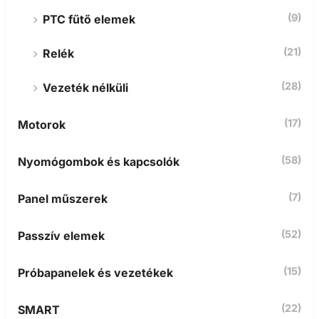
(9)
PTC fűtő elemek
(21)
Relék
(28)
Vezeték nélküli
(17)
Motorok
(58)
Nyomógombok és kapcsolók
(7)
Panel műszerek
(52)
Passzív elemek
(15)
Próbapanelek és vezetékek
(22)
SMART