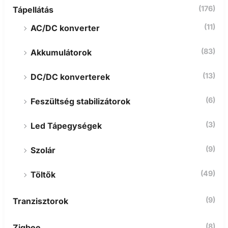
(176)
Tápellátás
(11)
AC/DC konverter
(83)
Akkumulátorok
(13)
DC/DC konverterek
(6)
Feszültség stabilizátorok
(3)
Led Tápegységek
(9)
Szolár
(49)
Töltők
(9)
Tranzisztorok
(8)
Zigbee