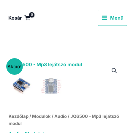
Skip
to
Kosár
Menü
content
Akció!
Kezdőlap
/
Modulok
/
Audio
/ JQ6500 – Mp3 lejátszó
modul