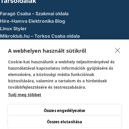
Társoldalak
Faragó Csaba – Szakmai oldala
Híre-Hamva Elektronika Blog
Linux Styler
Mikroklub.hu – Torkos Csaba oldala
Robotika Pécs – Alapítvány
A webhelyen használt sütikről
Közösségi Média
Cookie-kat használunk a webhely teljesítményével és
1337-es menedék – Youtube
használatával kapcsolatos információk gyűjtésére és
elemzésére, a közösségi média funkcióinak
Easy Arduno Channel – Youtube
biztosítására, valamint a tartalom és a hirdetések
Magyar Arduino Csoport – Facebook
továbbfejlesztésére és testreszabására.
Magyar Arduino Labor – Facebook
Tudj meg többet
Magyar Arduino Labor – Youtube
TechFactory – YouTube
Összes engedélyezése
Összes elutasítása