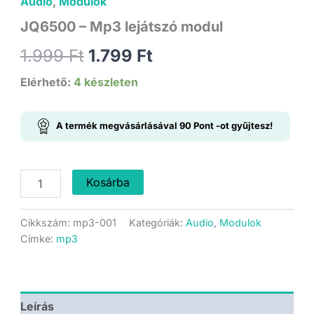
Audio
,
Modulok
JQ6500 – Mp3 lejátszó modul
Original
Current
1.999
Ft
1.799
Ft
price
price
Elérhető:
4 készleten
was:
is:
A termék megvásárlásával
90
Pont
-ot gyűjtesz!
1.999 Ft.
1.799 Ft.
JQ6500
Kosárba
-
Mp3
lejátszó
Cikkszám:
mp3-001
Kategóriák:
Audio
,
Modulok
modul
Címke:
mp3
mennyiség
Leírás