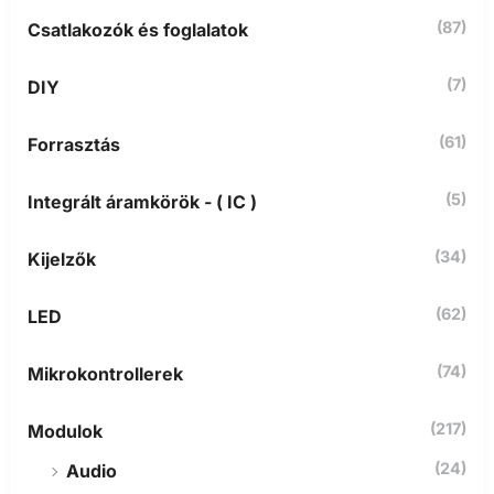
ö
(87)
Csatlakozók és foglalatok
v
e
t
(7)
DIY
k
e
z
(61)
Forrasztás
ő
r
(5)
Integrált áramkörök - ( IC )
e
:
(34)
Kijelzők
(62)
LED
(74)
Mikrokontrollerek
(217)
Modulok
(24)
Audio