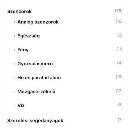
(75)
Szenzorok
(16)
Analóg szenzorok
(2)
Egészség
(11)
Fény
(4)
Gyorsulásmérő
(15)
Hő és páratartalom
(12)
Mozgásérzékelő
(8)
Víz
(7)
Szerelési segédanyagok