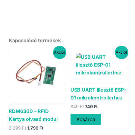
Kapcsolódó termékek
Akció!
Akció!
USB UART illesztő ESP-
01 mikrokontrollerhez
Original
Current
849
Ft
749
Ft
RDM6300 – RFID
price
price
was:
is:
Kártya olvasó modul
Kosárba
849 Ft.
749 Ft.
Original
Current
2.299
Ft
1.790
Ft
price
price