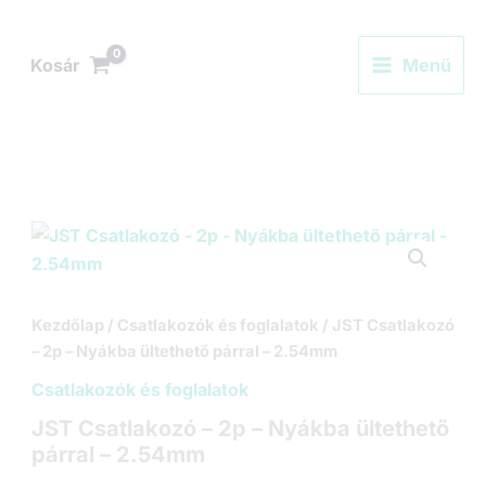
Skip
to
Kosár
Menü
content
Kezdőlap
/
Csatlakozók és foglalatok
/ JST Csatlakozó
– 2p – Nyákba ültethető párral – 2.54mm
Csatlakozók és foglalatok
JST Csatlakozó – 2p – Nyákba ültethető
párral – 2.54mm