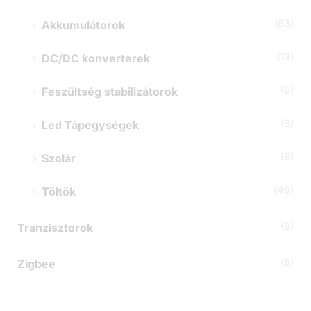
(83)
Akkumulátorok
(13)
DC/DC konverterek
(6)
Feszültség stabilizátorok
(3)
Led Tápegységek
(9)
Szolár
(49)
Töltők
(9)
Tranzisztorok
(8)
Zigbee