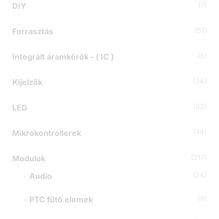
t
(7)
DIY
k
e
z
(61)
Forrasztás
ő
r
(5)
Integrált áramkörök - ( IC )
e
:
(34)
Kijelzők
(62)
LED
(74)
Mikrokontrollerek
(217)
Modulok
(24)
Audio
(9)
PTC fűtő elemek