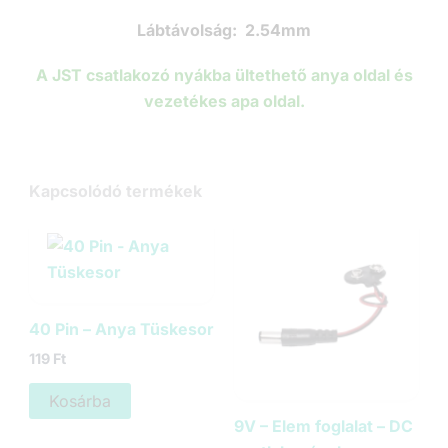
Lábtávolság:
2.54mm
A JST csatlakozó nyákba ültethető anya oldal és
vezetékes apa oldal.
Kapcsolódó termékek
40 Pin – Anya Tüskesor
119
Ft
Kosárba
9V – Elem foglalat – DC