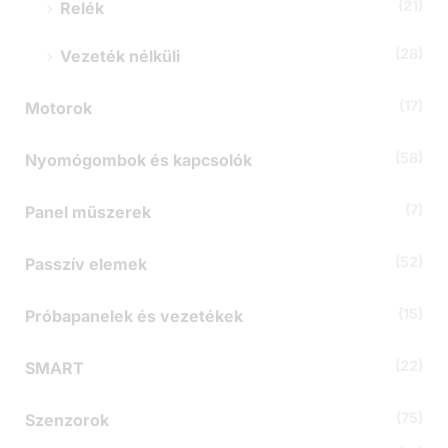
(21)
Relék
(28)
Vezeték nélküli
(17)
Motorok
(58)
Nyomógombok és kapcsolók
(7)
Panel műszerek
(52)
Passzív elemek
(15)
Próbapanelek és vezetékek
(22)
SMART
(75)
Szenzorok