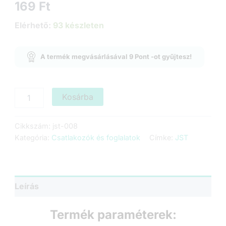
169
Ft
Elérhető:
93 készleten
A termék megvásárlásával
9
Pont
-ot gyűjtesz!
JST
Kosárba
Csatlakozó
-
2p
Cikkszám:
jst-008
-
Kategória:
Csatlakozók és foglalatok
Címke:
JST
Nyákba
ültethető
párral
-
2.54mm
Leírás
mennyiség
Termék paraméterek: