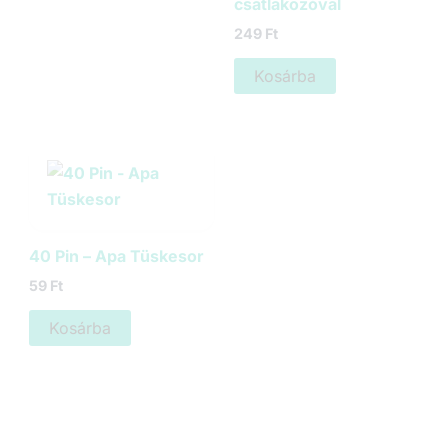
csatlakozóval
249
Ft
Kosárba
40 Pin – Apa Tüskesor
59
Ft
Kosárba