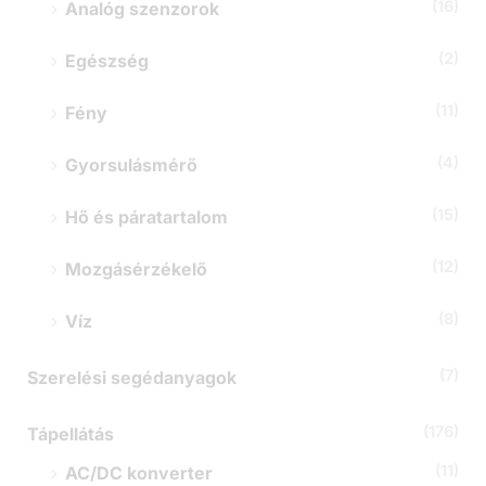
(16)
Analóg szenzorok
(2)
Egészség
(11)
Fény
(4)
Gyorsulásmérő
(15)
Hő és páratartalom
(12)
Mozgásérzékelő
(8)
Víz
(7)
Szerelési segédanyagok
(176)
Tápellátás
(11)
AC/DC konverter