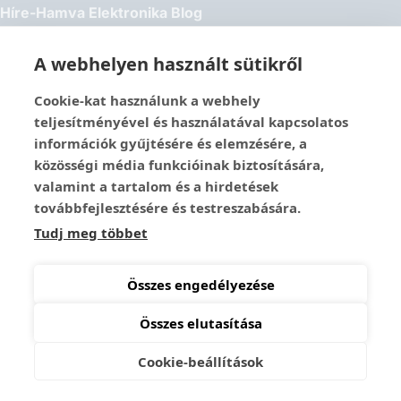
Híre-Hamva Elektronika Blog
Linux Styler
Mikroklub.hu – Torkos Csaba oldala
A webhelyen használt sütikről
Robotika Pécs – Alapítvány
Cookie-kat használunk a webhely
Közösségi Média
teljesítményével és használatával kapcsolatos
információk gyűjtésére és elemzésére, a
1337-es menedék – Youtube
közösségi média funkcióinak biztosítására,
Easy Arduno Channel – Youtube
valamint a tartalom és a hirdetések
Magyar Arduino Csoport – Facebook
továbbfejlesztésére és testreszabására.
Magyar Arduino Labor – Facebook
Tudj meg többet
Magyar Arduino Labor – Youtube
TechFactory – YouTube
Összes engedélyezése
Összes elutasítása
Copyright © 2026 Mikrokontroller Blog és Webáruház
Cookie-beállítások