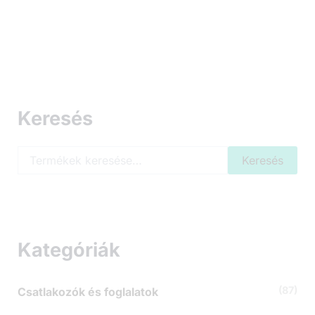
Keresés
K
Keresés
e
r
e
s
é
s
Kategóriák
a
k
ö
(87)
Csatlakozók és foglalatok
v
e