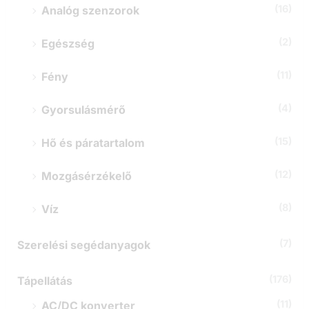
(16)
Analóg szenzorok
(2)
Egészség
(11)
Fény
(4)
Gyorsulásmérő
(15)
Hő és páratartalom
(12)
Mozgásérzékelő
(8)
Víz
(7)
Szerelési segédanyagok
(176)
Tápellátás
(11)
AC/DC konverter