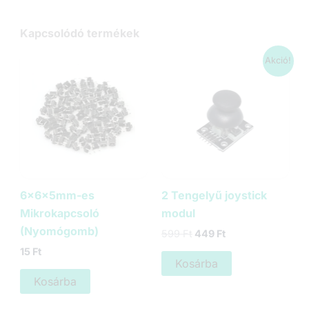
Kapcsolódó termékek
Akció!
6x6x5mm-es
2 Tengelyű joystick
Mikrokapcsoló
modul
(Nyomógomb)
Original
Current
599
Ft
449
Ft
price
price
15
Ft
was:
is:
Kosárba
599 Ft.
449 Ft.
Kosárba