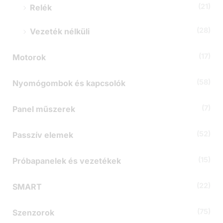
(21)
Relék
(28)
Vezeték nélküli
(17)
Motorok
(58)
Nyomógombok és kapcsolók
(7)
Panel műszerek
(52)
Passzív elemek
(15)
Próbapanelek és vezetékek
(22)
SMART
(75)
Szenzorok