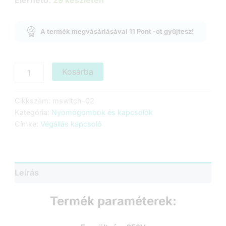
A termék megvásárlásával
11
Pont
-ot gyűjtesz!
Karos
Kosárba
végálláskapcsoló
-
görgővel
Cikkszám:
mswitch-02
-
Kategória:
Nyomógombok és kapcsolók
5A
Címke:
Végállás kapcsoló
mennyiség
Leírás
Termék paraméterek: