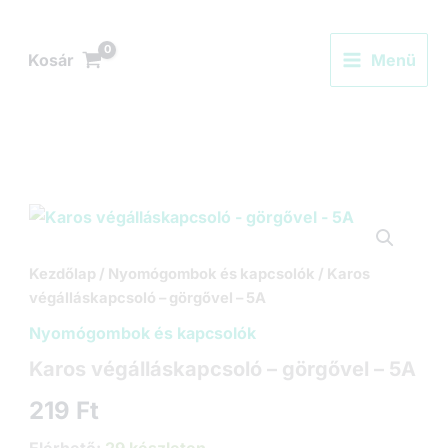
Skip
to
Kosár
Menü
content
Kezdőlap
/
Nyomógombok és kapcsolók
/ Karos
végálláskapcsoló – görgővel – 5A
Nyomógombok és kapcsolók
Karos végálláskapcsoló – görgővel – 5A
219
Ft
Elérhető:
29 készleten