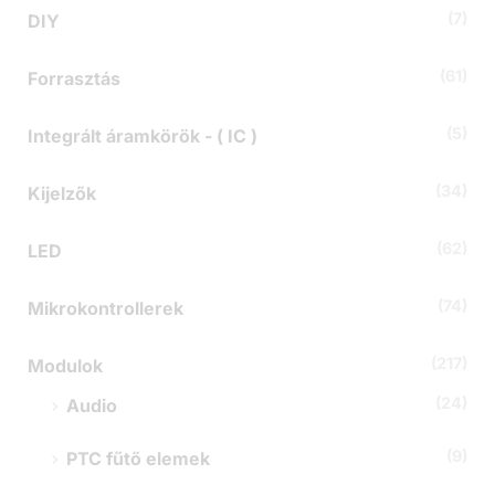
t
(7)
DIY
k
e
z
(61)
Forrasztás
ő
r
(5)
Integrált áramkörök - ( IC )
e
:
(34)
Kijelzők
(62)
LED
(74)
Mikrokontrollerek
(217)
Modulok
(24)
Audio
(9)
PTC fűtő elemek