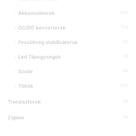
(83)
Akkumulátorok
(13)
DC/DC konverterek
(6)
Feszültség stabilizátorok
(3)
Led Tápegységek
(9)
Szolár
(49)
Töltők
(9)
Tranzisztorok
(8)
Zigbee