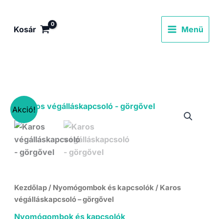
Skip
to
Kosár
Menü
content
Akció!
Kezdőlap
/
Nyomógombok és kapcsolók
/ Karos
végálláskapcsoló – görgővel
Nyomógombok és kapcsolók