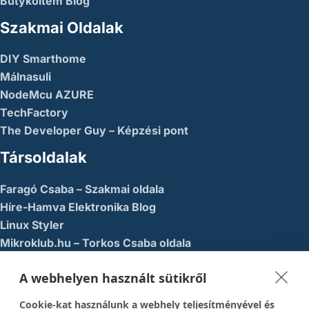
Bütyköltem Blog
Szakmai Oldalak
DIY Smarthome
Málnasuli
NodeMcu AZURE
TechFactory
The Developer Guy – Képzési pont
Társoldalak
Faragó Csaba – Szakmai oldala
Híre-Hamva Elektronika Blog
Linux Styler
Mikroklub.hu – Torkos Csaba oldala
Robotika Pécs – Alapítvány
A webhelyen használt sütikről
Közösségi Média
Cookie-kat használunk a webhely teljesítményével és