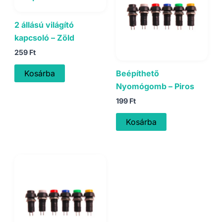
2 állású világító
kapcsoló – Zöld
259
Ft
Beépíthető
Kosárba
Nyomógomb – Piros
199
Ft
Kosárba