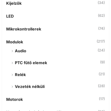
(34)
Kijelzők
(62)
LED
(74)
Mikrokontrollerek
(217)
Modulok
(24)
Audio
(9)
PTC fűtő elemek
(21)
Relék
(28)
Vezeték nélküli
(17)
Motorok