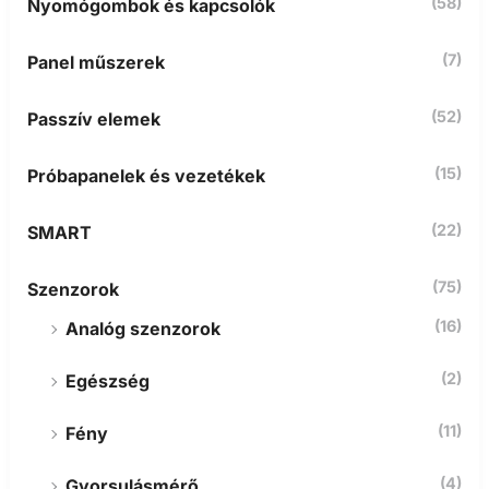
(58)
Nyomógombok és kapcsolók
(7)
Panel műszerek
(52)
Passzív elemek
(15)
Próbapanelek és vezetékek
(22)
SMART
(75)
Szenzorok
(16)
Analóg szenzorok
(2)
Egészség
(11)
Fény
(4)
Gyorsulásmérő