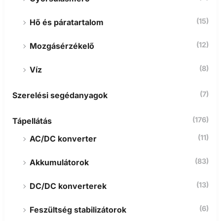
(15)
Hő és páratartalom
(12)
Mozgásérzékelő
(8)
Víz
(7)
Szerelési segédanyagok
(176)
Tápellátás
(11)
AC/DC konverter
(83)
Akkumulátorok
(13)
DC/DC konverterek
(6)
Feszültség stabilizátorok