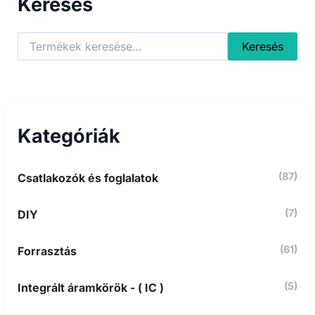
Keresés
K
Keresés
e
r
e
s
é
s
Kategóriák
a
k
ö
(87)
Csatlakozók és foglalatok
v
e
t
(7)
DIY
k
e
z
(61)
Forrasztás
ő
r
(5)
Integrált áramkörök - ( IC )
e
: