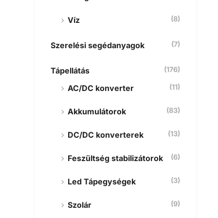
(8)
Víz
(7)
Szerelési segédanyagok
(176)
Tápellátás
(11)
AC/DC konverter
(83)
Akkumulátorok
(13)
DC/DC konverterek
(6)
Feszültség stabilizátorok
(3)
Led Tápegységek
(9)
Szolár