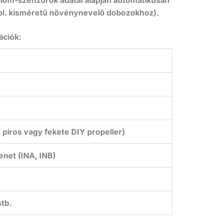
(pl. kisméretű növénynevelő dobozokhoz).
ációk:
piros vagy fekete DIY propeller)
enet (INA, INB)
stb.