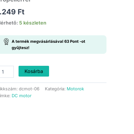
1.249
Ft
lérhető:
5 készleten
A termék megvásárlásával
63
Pont
-ot
gyűjtesz!
9110
Kosárba
ntilátor
otor
odul
ikkszám:
dcmot-06
Kategória:
Motorok
opellerrel
ímke:
DC motor
ennyiség