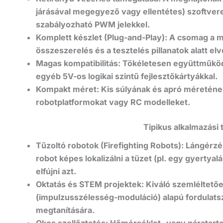
járásával megegyező vagy ellentétes) szoftvere
szabályozható PWM jelekkel.
Komplett készlet (Plug-and-Play):
A csomag a mot
összeszerelés és a tesztelés pillanatok alatt el
Magas kompatibilitás:
Tökéletesen együttműködi
egyéb 5V-os logikai szintű fejlesztőkártyákkal.
Kompakt méret:
Kis súlyának és apró méreténe
robotplatformokat vagy RC modelleket.
Tipikus alkalmazási 
Tűzoltó robotok (Firefighting Robots):
Lángérzék
robot képes lokalizálni a tüzet (pl.
egy gyertyalá
elfújni azt.
Oktatás és STEM projektek:
Kiváló szemléltetőe
(impulzusszélesség-moduláció) alapú fordulats
megtanítására.
Okos szellőztetés:
Hőmérséklet- vagy páratarta