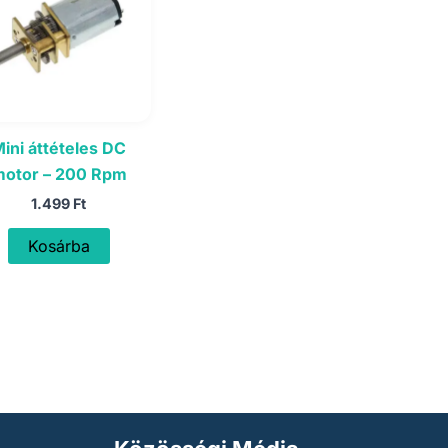
ini áttételes DC
otor – 200 Rpm
1.499
Ft
Kosárba