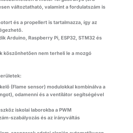
sen változtatható, valamint a fordulatszám is
ort és a propellert is tartalmazza,
így az
végezhető.
k Arduino, Raspberry Pi, ESP32, STM32 és
k köszönhetően nem terheli le a mozgó
területek:
elő (Flame sensor) modulokkal kombinálva a
ngot), odamenni és a ventilátor segítségével
szköz iskolai laborokba a PWM
zám-szabályozás és az irányváltás
lom-szenzorok adatai alapján automatikusan