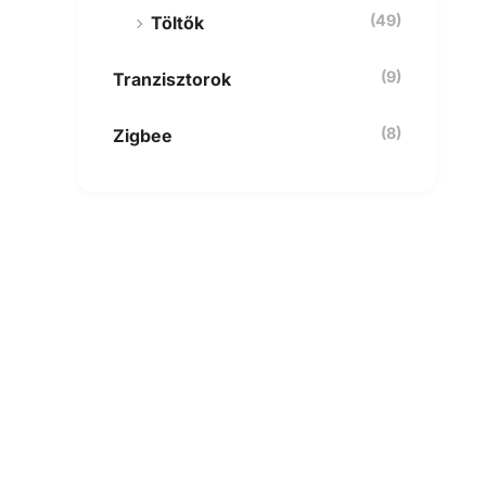
(49)
Töltők
(9)
Tranzisztorok
(8)
Zigbee