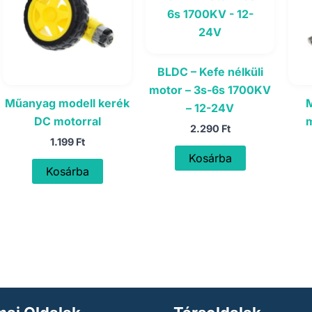
BLDC – Kefe nélküli
motor – 3s-6s 1700KV
Műanyag modell kerék
M
– 12-24V
DC motorral
m
2.290
Ft
1.199
Ft
Kosárba
Kosárba