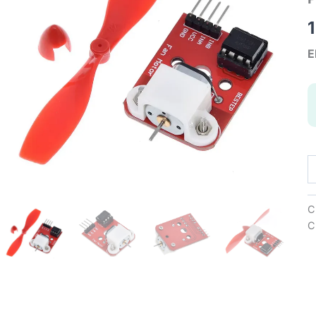
E
L
Ve
M
M
C
Pr
C
m