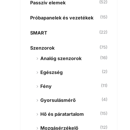
(52)
Passzív elemek
(15)
Próbapanelek és vezetékek
(22)
SMART
(75)
Szenzorok
(16)
Analóg szenzorok
(2)
Egészség
(11)
Fény
(4)
Gyorsulásmérő
(15)
Hő és páratartalom
(12)
Mozgásérzékelő