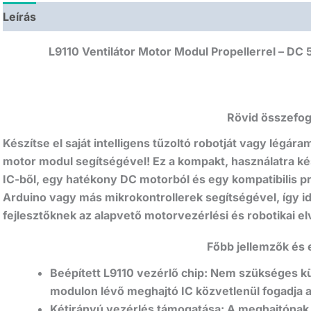
Leírás
L9110 Ventilátor Motor Modul Propellerrel – DC
Rövid összefog
Készítse el saját intelligens tűzoltó robotját vagy légára
motor modul segítségével
!
Ez a kompakt, használatra k
IC-ből, egy hatékony DC motorból és egy kompatibilis pro
Arduino vagy más mikrokontrollerek segítségével, így id
fejlesztőknek az alapvető motorvezérlési és robotikai el
Főbb jellemzők és 
Beépített L9110 vezérlő chip:
Nem szükséges kül
modulon lévő meghajtó IC közvetlenül fogadja a m
Kétirányú vezérlés támogatása:
A meghajtónak 