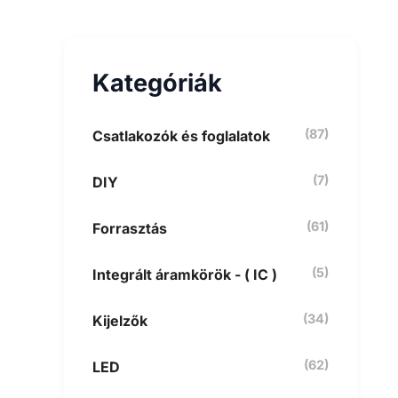
e
s
é
s
Kategóriák
a
k
ö
v
(87)
Csatlakozók és foglalatok
e
t
(7)
DIY
k
e
z
(61)
Forrasztás
ő
r
e
(5)
Integrált áramkörök - ( IC )
:
(34)
Kijelzők
(62)
LED