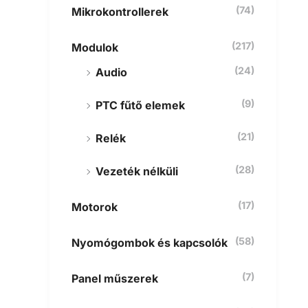
(74)
Mikrokontrollerek
(217)
Modulok
(24)
Audio
(9)
PTC fűtő elemek
(21)
Relék
(28)
Vezeték nélküli
(17)
Motorok
(58)
Nyomógombok és kapcsolók
(7)
Panel műszerek