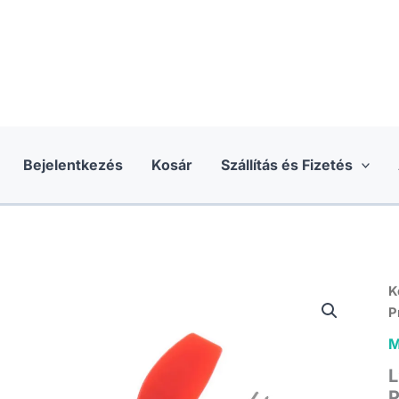
Bejelentkezés
Kosár
Szállítás és Fizetés
K
P
M
L
P