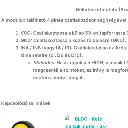
Bekötési útmutató (Ard
A modulon található 4 pines csatlakozósor segítségével
VCC:
Csatlakoztassa a külső 5V-os tápforrásra 
GND:
Csatlakoztassa a közös földelésre (GND).
INA / INB (vagy IA / IB):
Csatlakoztassa az Ardui
kimeneteire (pl. D9 és D10).
Működés:
Ha az egyik pin HIGH, a másik LO
megcseréli a szinteket, az irány is megfo
esetén a motor megáll.
Kapcsolódó termékek