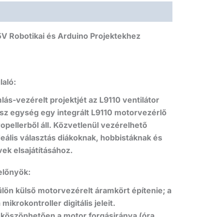
 5V Robotikai és Arduino Projektekhez
laló:
mlás-vezérelt projektjét az
L9110 ventilátor
ész egység egy integrált L9110 motorvezérlő
pellerből áll.
Közvetlenül vezérelhető
eális választás diákoknak, hobbistáknak és
vek elsajátításához.
előnyök:
ön külső motorvezérelt áramkört építenie; a
ikrokontroller digitális jeleit.
köszönhetően a motor forgásiránya (óra