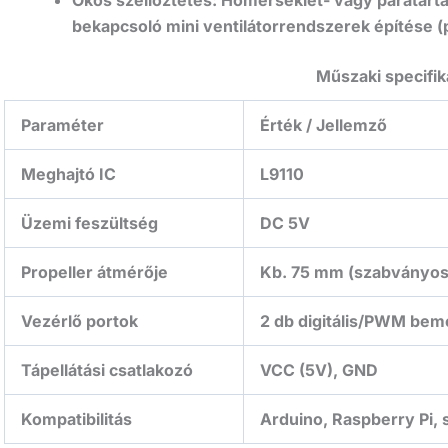
bekapcsoló mini ventilátorrendszerek építése 
Műszaki specifik
Paraméter
Érték / Jellemző
Meghajtó IC
L9110
Üzemi feszültség
DC 5V
Propeller átmérője
Kb.
75 mm (szabványos 
Vezérlő portok
2 db digitális/PWM bem
Tápellátási csatlakozó
VCC (5V), GND
Kompatibilitás
Arduino, Raspberry Pi, 