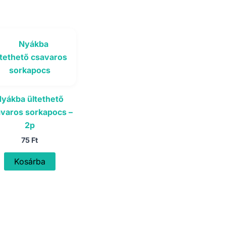
yákba ültethető
varos sorkapocs –
2p
75
Ft
Kosárba