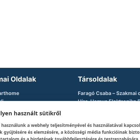
ai Oldalak
Társoldalak
arthome
Faragó Csaba – Szakmai o
li
Híre-Hamva Elektronika 
u AZURE
Linux Styler
yen használt sütikről
tory
Mikroklub.hu – Torkos C
 használunk a webhely teljesítményével és használatával kapcso
eloper Guy – Képzési
oldala
k gyűjtésére és elemzésére, a közösségi média funkcióinak bizto
Robotika Pécs – Alapítvá
 tartalom és a hirdetések továbbfejlesztésére és testreszabására.