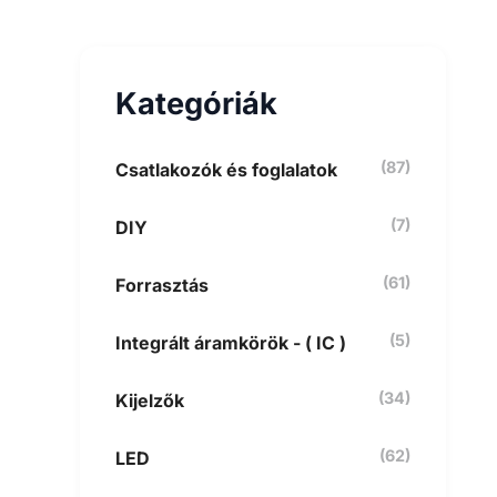
e
s
é
s
Kategóriák
a
k
ö
v
(87)
Csatlakozók és foglalatok
e
t
(7)
DIY
k
e
z
(61)
Forrasztás
ő
r
e
(5)
Integrált áramkörök - ( IC )
:
(34)
Kijelzők
(62)
LED