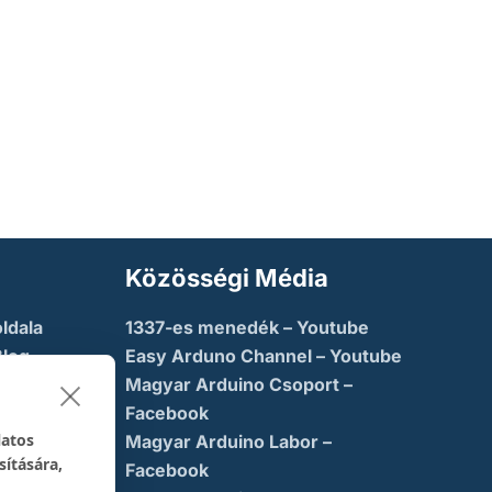
Közösségi Média
ldala
1337-es menedék – Youtube
Blog
Easy Arduno Channel – Youtube
Magyar Arduino Csoport –
saba
Facebook
latos
Magyar Arduino Labor –
sítására,
ny
Facebook