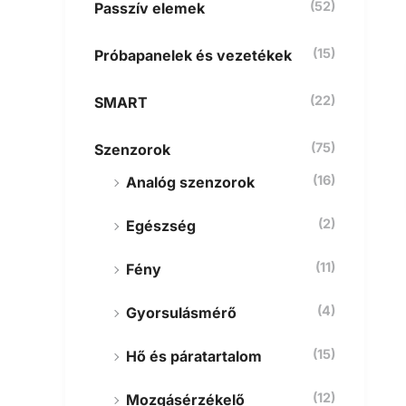
(52)
Passzív elemek
(15)
Próbapanelek és vezetékek
(22)
SMART
(75)
Szenzorok
(16)
Analóg szenzorok
(2)
Egészség
(11)
Fény
(4)
Gyorsulásmérő
(15)
Hő és páratartalom
(12)
Mozgásérzékelő