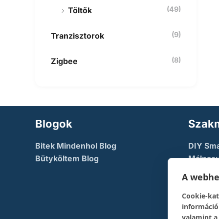
(49)
Töltők
(9)
Tranzisztorok
(8)
Zigbee
Blogok
Szakm
Bitek Mindenhol Blog
DIY Sm
Bütyköltem Blog
Málnasu
NodeMc
A webhel
TechFac
Cookie-kat
The Dev
információ
pont
valamint a