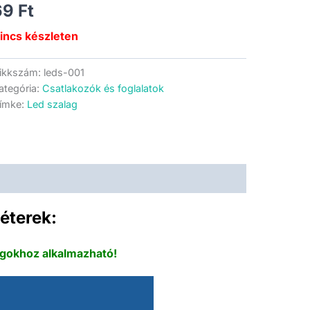
69
Ft
incs készleten
ikkszám:
leds-001
ategória:
Csatlakozók és foglalatok
ímke:
Led szalag
éterek:
gokhoz alkalmazható!