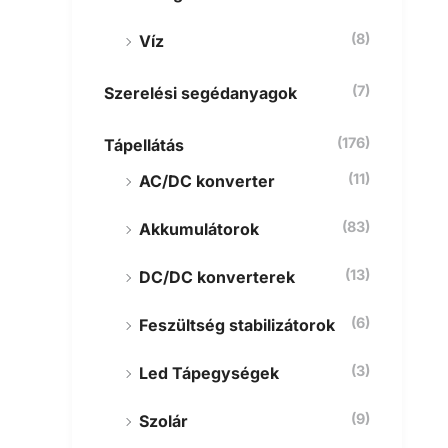
(8)
Víz
(7)
Szerelési segédanyagok
(176)
Tápellátás
(11)
AC/DC konverter
(83)
Akkumulátorok
(13)
DC/DC konverterek
(6)
Feszültség stabilizátorok
(3)
Led Tápegységek
(9)
Szolár