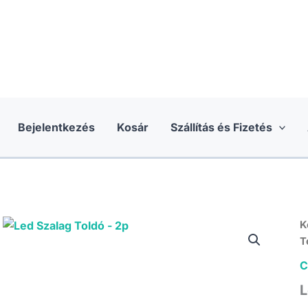
Bejelentkezés
Kosár
Szállítás és Fizetés
K
T
C
L