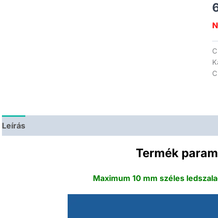
N
C
K
C
Leírás
Termék param
Maximum 10 mm széles ledszala