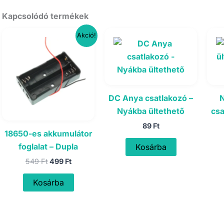
Kapcsolódó termékek
Akció!
DC Anya csatlakozó –
N
Nyákba ültethető
csa
89
Ft
18650-es akkumulátor
foglalat – Dupla
Kosárba
Original
Current
549
Ft
499
Ft
price
price
was:
is:
Kosárba
549 Ft.
499 Ft.