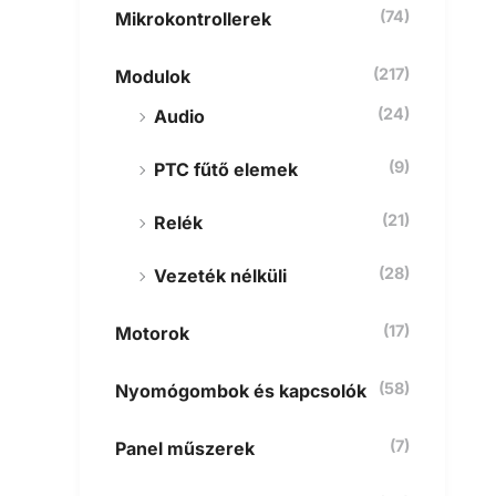
(74)
Mikrokontrollerek
(217)
Modulok
(24)
Audio
(9)
PTC fűtő elemek
(21)
Relék
(28)
Vezeték nélküli
(17)
Motorok
(58)
Nyomógombok és kapcsolók
(7)
Panel műszerek