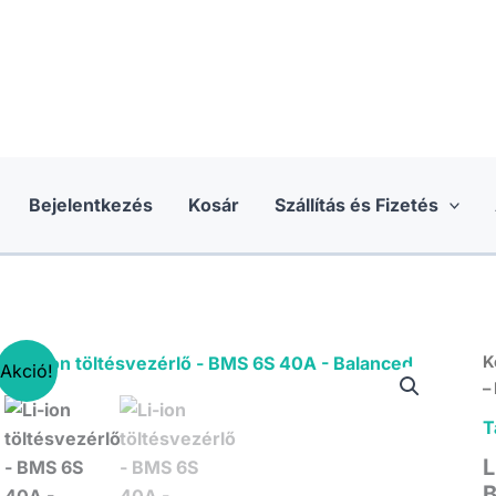
Bejelentkezés
Kosár
Szállítás és Fizetés
K
Akció!
–
T
L
B