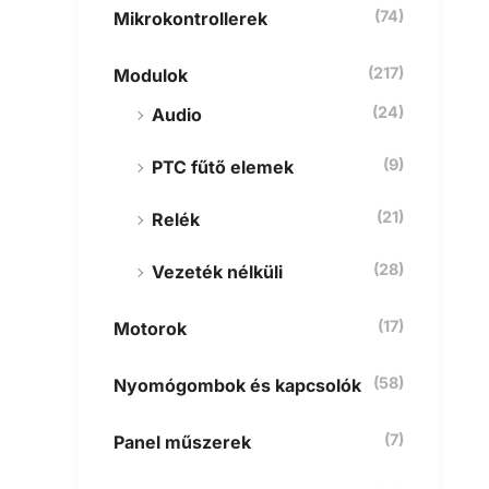
(74)
Mikrokontrollerek
(217)
Modulok
(24)
Audio
(9)
PTC fűtő elemek
(21)
Relék
(28)
Vezeték nélküli
(17)
Motorok
(58)
Nyomógombok és kapcsolók
(7)
Panel műszerek