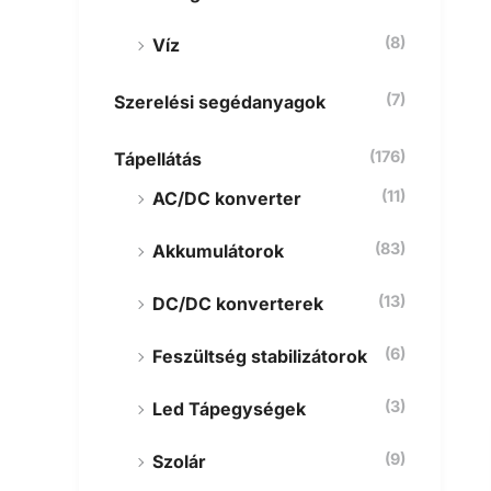
(8)
Víz
(7)
Szerelési segédanyagok
(176)
Tápellátás
(11)
AC/DC konverter
(83)
Akkumulátorok
(13)
DC/DC konverterek
(6)
Feszültség stabilizátorok
(3)
Led Tápegységek
(9)
Szolár