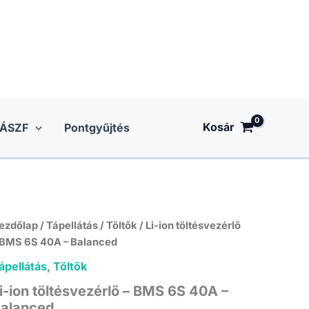
Kosár
ÁSZF
Pontgyűjtés
ezdőlap
/
Tápellátás
/
Töltők
/ Li-ion töltésvezérlő
 BMS 6S 40A – Balanced
ápellátás
,
Töltők
i-ion töltésvezérlő – BMS 6S 40A –
alanced