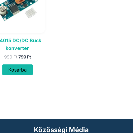
4015 DC/DC Buck
konverter
Original
Current
990
Ft
799
Ft
price
price
was:
is:
Kosárba
990 Ft.
799 Ft.
Közösségi Média