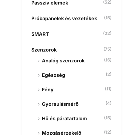
(52)
Passzív elemek
(15)
Próbapanelek és vezetékek
(22)
SMART
(75)
Szenzorok
(16)
Analóg szenzorok
(2)
Egészség
(11)
Fény
(4)
Gyorsulásmérő
(15)
Hő és páratartalom
(12)
Mozgásérzékelő