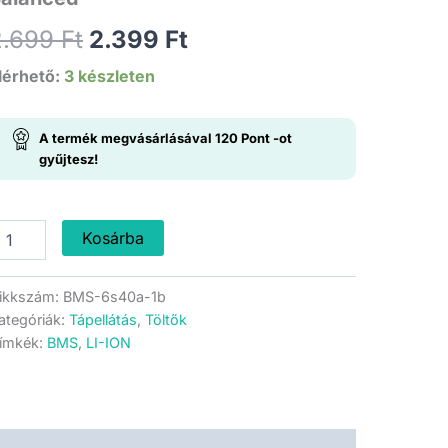
Original
Current
2.699
Ft
2.399
Ft
price
price
lérhető:
3 készleten
was:
is:
A termék megvásárlásával
120
Pont
-ot
2.699 Ft.
2.399 Ft.
gyűjtesz!
-
Kosárba
n
ltésvezérlő
ikkszám:
BMS-6s40a-1b
MS
ategóriák:
Tápellátás
,
Töltők
S
ímkék:
BMS
,
LI-ION
0A
alanced
ennyiség