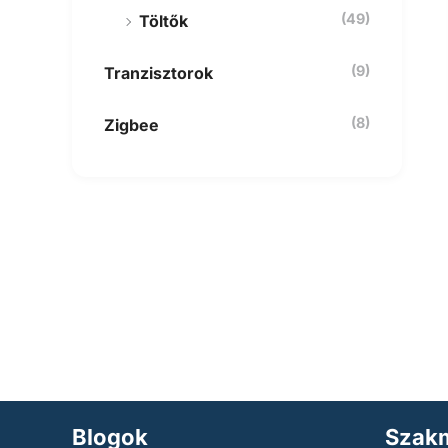
(49)
Töltők
(9)
Tranzisztorok
(8)
Zigbee
Blogok
Szakm