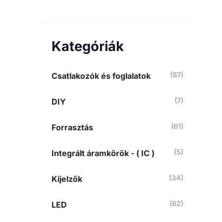
e
s
é
s
Kategóriák
a
k
ö
v
(87)
Csatlakozók és foglalatok
e
t
(7)
DIY
k
e
z
(61)
Forrasztás
ő
r
e
(5)
Integrált áramkörök - ( IC )
:
(34)
Kijelzők
(62)
LED