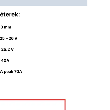
éterek:
x 3 mm
25 – 26 V
:
25.2 V
 40A
A peak 70A