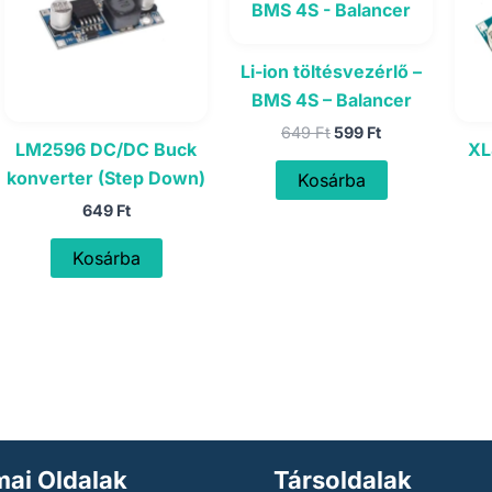
Li-ion töltésvezérlő –
BMS 4S – Balancer
Original
Current
649
Ft
599
Ft
LM2596 DC/DC Buck
XL
price
price
was:
is:
konverter (Step Down)
Kosárba
649 Ft.
599 Ft.
649
Ft
Kosárba
ai Oldalak
Társoldalak