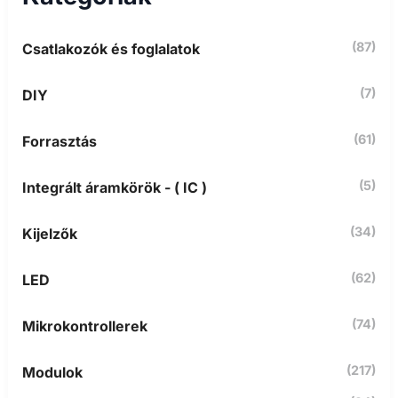
k
ö
(87)
Csatlakozók és foglalatok
v
e
t
(7)
DIY
k
e
z
(61)
Forrasztás
ő
r
(5)
Integrált áramkörök - ( IC )
e
:
(34)
Kijelzők
(62)
LED
(74)
Mikrokontrollerek
(217)
Modulok