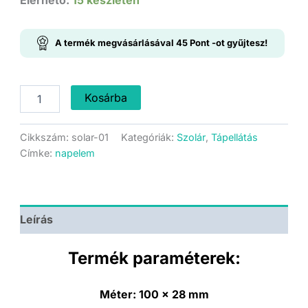
price
price
was:
is:
A termék megvásárlásával
45
Pont
-ot gyűjtesz!
949 Ft.
899 Ft.
Napelem
Kosárba
-
5V
60mA
Cikkszám:
solar-01
Kategóriák:
Szolár
,
Tápellátás
-
Címke:
napelem
100x28mm
mennyiség
Leírás
Termék paraméterek:
Méter:
100
x 28 mm