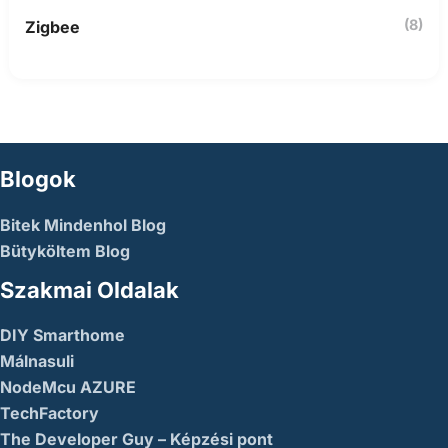
(8)
Zigbee
Blogok
Bitek Mindenhol Blog
Bütyköltem Blog
Szakmai Oldalak
DIY Smarthome
Málnasuli
NodeMcu AZURE
TechFactory
The Developer Guy – Képzési pont