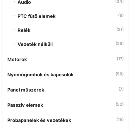
(24)
Audio
(9)
PTC fűtő elemek
(21)
Relék
(28)
Vezeték nélküli
(17)
Motorok
(58)
Nyomógombok és kapcsolók
(7)
Panel műszerek
(52)
Passzív elemek
(15)
Próbapanelek és vezetékek