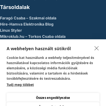
Társoldalak
Faragó Csaba – Szakmai oldala
Híre-Hamva Elektronika Blog
Linux Styler
Mikroklub.hu – Torkos Csaba oldala
Robotika Pécs – Alapítvány
A webhelyen használt sütikről
Közösségi Média
Cookie-kat használunk a webhely teljesítményével és
1337-es menedék – Youtube
használatával kapcsolatos információk gyűjtésére és
elemzésére, a közösségi média funkcióinak
Easy Arduno Channel – Youtube
biztosítására, valamint a tartalom és a hirdetések
Magyar Arduino Csoport – Facebook
továbbfejlesztésére és testreszabására.
Magyar Arduino Labor – Facebook
Tudj meg többet
Magyar Arduino Labor – Youtube
TechFactory – YouTube
Összes engedélyezése