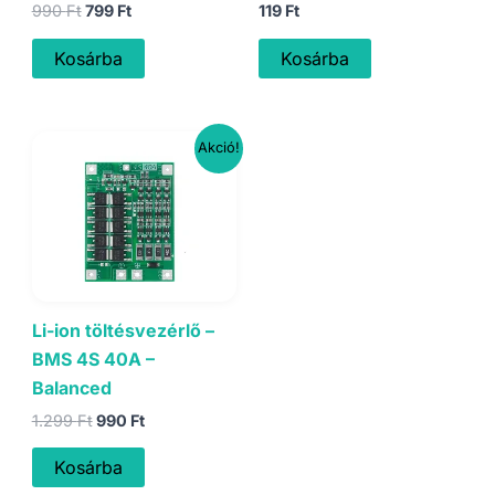
Original
Current
990
Ft
799
Ft
119
Ft
price
price
was:
is:
Kosárba
Kosárba
990 Ft.
799 Ft.
Akció!
Li-ion töltésvezérlő –
BMS 4S 40A –
Balanced
Original
Current
1.299
Ft
990
Ft
price
price
was:
is:
Kosárba
1.299 Ft.
990 Ft.