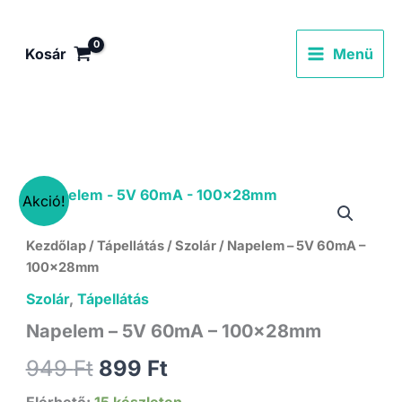
Skip
to
Kosár
Menü
content
Akció!
Kezdőlap
/
Tápellátás
/
Szolár
/ Napelem – 5V 60mA –
100x28mm
Szolár
,
Tápellátás
Napelem – 5V 60mA – 100x28mm
Original
Current
949
Ft
899
Ft
Elérhető:
15 készleten