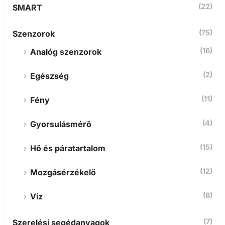
(22)
SMART
(75)
Szenzorok
(16)
Analóg szenzorok
(2)
Egészség
(11)
Fény
(4)
Gyorsulásmérő
(15)
Hő és páratartalom
(12)
Mozgásérzékelő
(8)
Víz
(7)
Szerelési segédanyagok