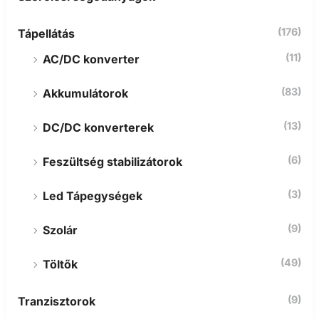
(176)
Tápellátás
(11)
AC/DC konverter
(83)
Akkumulátorok
(13)
DC/DC konverterek
(6)
Feszültség stabilizátorok
(3)
Led Tápegységek
(9)
Szolár
(49)
Töltők
(9)
Tranzisztorok