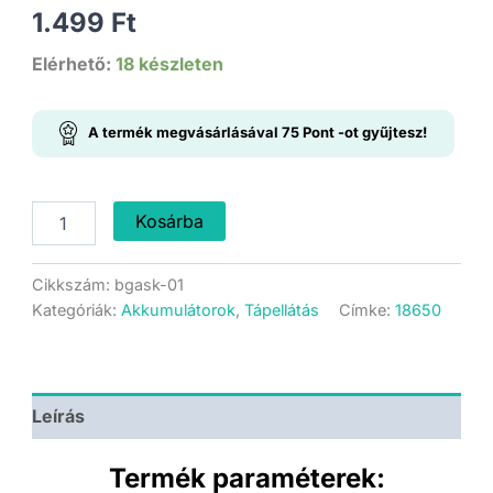
1.499
Ft
Elérhető:
18 készleten
A termék megvásárlásával
75
Pont
-ot gyűjtesz!
Öntapadós
Kosárba
papír
szigetelő
-
Cikkszám:
bgask-01
10cm
Kategóriák:
Akkumulátorok
,
Tápellátás
Címke:
18650
széles
-
Zöld
-
1m
Leírás
mennyiség
Termék paraméterek: