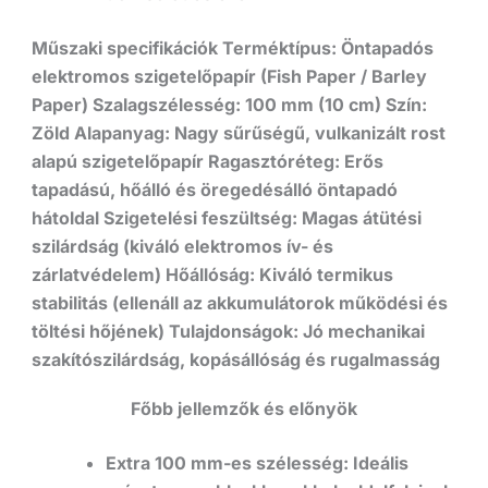
Műszaki specifikációk Terméktípus: Öntapadós
elektromos szigetelőpapír (Fish Paper / Barley
Paper) Szalagszélesség: 100 mm (10 cm) Szín:
Zöld Alapanyag: Nagy sűrűségű, vulkanizált rost
alapú szigetelőpapír Ragasztóréteg: Erős
tapadású, hőálló és öregedésálló öntapadó
hátoldal Szigetelési feszültség: Magas átütési
szilárdság (kiváló elektromos ív- és
zárlatvédelem) Hőállóság: Kiváló termikus
stabilitás (ellenáll az akkumulátorok működési és
töltési hőjének) Tulajdonságok: Jó mechanikai
szakítószilárdság, kopásállóság és rugalmasság
Főbb jellemzők és előnyök
Extra 100 mm-es szélesség: Ideális