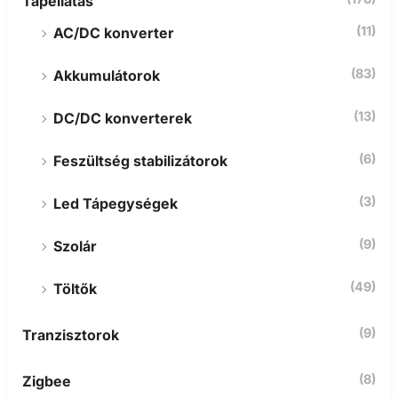
Tápellátás
(11)
AC/DC konverter
(83)
Akkumulátorok
(13)
DC/DC konverterek
(6)
Feszültség stabilizátorok
(3)
Led Tápegységek
(9)
Szolár
(49)
Töltők
(9)
Tranzisztorok
(8)
Zigbee