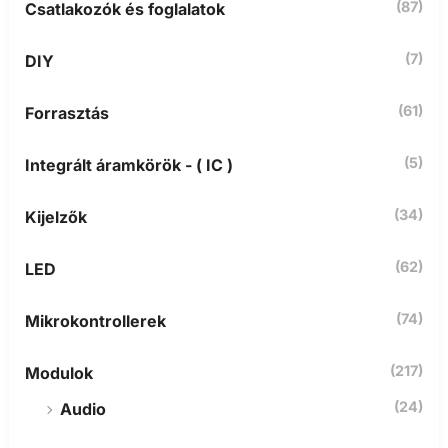
(87)
Csatlakozók és foglalatok
v
e
t
(7)
DIY
k
e
z
(61)
Forrasztás
ő
r
(5)
Integrált áramkörök - ( IC )
e
:
(34)
Kijelzők
(62)
LED
(74)
Mikrokontrollerek
(217)
Modulok
(24)
Audio