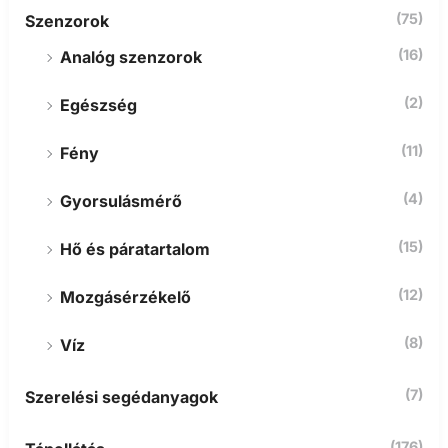
(75)
Szenzorok
(16)
Analóg szenzorok
(2)
Egészség
(11)
Fény
(4)
Gyorsulásmérő
(15)
Hő és páratartalom
(12)
Mozgásérzékelő
(8)
Víz
(7)
Szerelési segédanyagok
(176)