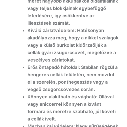
méret nagyobb akkupakkok oldalfalainak
vagy teljes blokkjainak egybefüggő
lefedésére, így csökkentve az
illesztések számát.
Kiváló zárlatvédelem: Hatékonyan
akadályozza meg, hogy a nikkel szalagok
vagy a külső burkolat kidörzsöljék a
cellák gyári zsugorcsövét, megelőzve a
veszélyes zárlatokat.
Erős öntapadó hátoldal: Stabilan rögzül a
hengeres cellák felületén, nem mozdul
el a szerelés, ponthegesztés vagy a
végső zsugorcsövezés során.
Könnyen alakítható és vágható: Ollóval
vagy sniccerrel könnyen a kívánt
formára és méretre szabható, jól követi
a cellák íveit.
Mechanikai védelem: Nagy sűrűségének