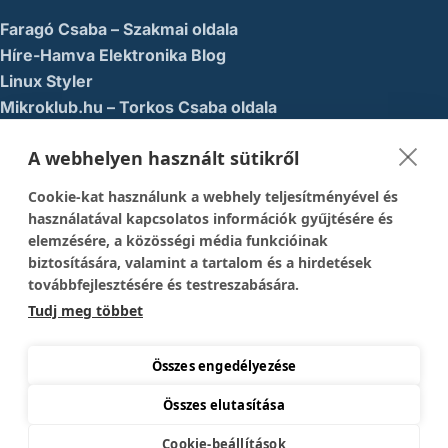
Faragó Csaba – Szakmai oldala
Híre-Hamva Elektronika Blog
Linux Styler
Mikroklub.hu – Torkos Csaba oldala
Robotika Pécs – Alapítvány
A webhelyen használt sütikről
Közösségi Média
Cookie-kat használunk a webhely teljesítményével és
1337-es menedék – Youtube
használatával kapcsolatos információk gyűjtésére és
elemzésére, a közösségi média funkcióinak
Easy Arduno Channel – Youtube
biztosítására, valamint a tartalom és a hirdetések
Magyar Arduino Csoport – Facebook
továbbfejlesztésére és testreszabására.
Magyar Arduino Labor – Facebook
Tudj meg többet
Magyar Arduino Labor – Youtube
TechFactory – YouTube
Összes engedélyezése
Összes elutasítása
Copyright © 2026 Mikrokontroller Blog és Webáruház
Cookie-beállítások