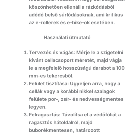
köszönhetően ellenáll a rázkódásból
adódó belső súrlódásoknak, ami kritikus
az e-rollerek és e-bike-ok esetében.
Használati útmutató
Tervezés és vágás: Mérje le a szigetelni
kívánt cellacsoport méretét, majd vágja
le a megfelelő hosszúságú darabot a 100
mm-es tekercsből.
Felület tisztítása: Ügyeljen arra, hogy a
cellák vagy a korábbi nikkel szalagok
felülete por-, zsír- és nedvességmentes
legyen.
Felragasztás: Távolítsa el a védőfóliát a
ragasztós hátoldalról, majd
buborékmentesen, határozott