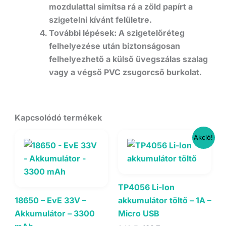
mozdulattal simítsa rá a zöld papírt a
szigetelni kívánt felületre.
További lépések: A szigetelőréteg
felhelyezése után biztonságosan
felhelyezhető a külső üvegszálas szalag
vagy a végső PVC zsugorcső burkolat.
Kapcsolódó termékek
Akció!
TP4056 Li-Ion
18650 – EvE 33V –
akkumulátor töltő – 1A –
Akkumulátor – 3300
Micro USB