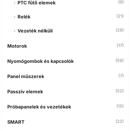
(9)
PTC fűtő elemek
(21)
Relék
(28)
Vezeték nélküli
(17)
Motorok
(58)
Nyomógombok és kapcsolók
(7)
Panel műszerek
(52)
Passzív elemek
(15)
Próbapanelek és vezetékek
(22)
SMART