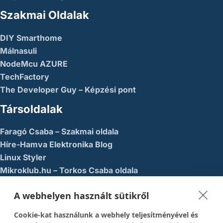
Szakmai Oldalak
DIY Smarthome
Málnasuli
NodeMcu AZURE
TechFactory
The Developer Guy – Képzési pont
Társoldalak
Faragó Csaba – Szakmai oldala
Híre-Hamva Elektronika Blog
Linux Styler
Mikroklub.hu – Torkos Csaba oldala
Robotika Pécs – Alapítvány
A webhelyen használt sütikről
Közösségi Média
Cookie-kat használunk a webhely teljesítményével és