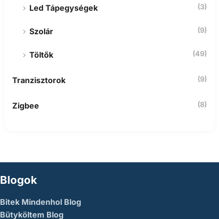
(3)
Led Tápegységek
(9)
Szolár
(49)
Töltők
(9)
Tranzisztorok
(8)
Zigbee
Blogok
Bitek Mindenhol Blog
Bütyköltem Blog