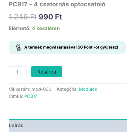
PC817 – 4 csatornás optocsatoló
Original
Current
1.249
Ft
990
Ft
price
price
Elérhető:
4 készleten
was:
is:
A termék megvásárlásával
50
Pont
-ot gyűjtesz!
1.249 Ft.
990 Ft.
PC817
Kosárba
-
4
csatornás
Cikkszám:
mod-030
Kategória:
Modulok
optocsatoló
Címke:
PC817
mennyiség
Leírás