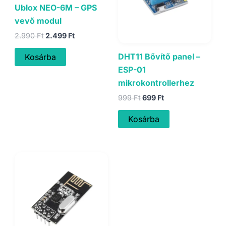
Ublox NEO-6M – GPS
vevő modul
Original
Current
2.990
Ft
2.499
Ft
price
price
was:
is:
DHT11 Bővítő panel –
Kosárba
2.990 Ft.
2.499 Ft.
ESP-01
mikrokontrollerhez
Original
Current
999
Ft
699
Ft
price
price
was:
is:
Kosárba
999 Ft.
699 Ft.