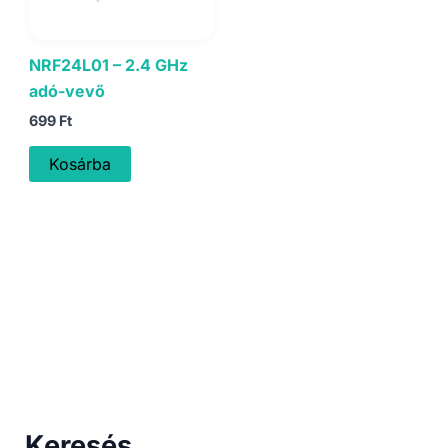
NRF24L01 – 2.4 GHz
adó-vevő
699
Ft
Kosárba
Keresés