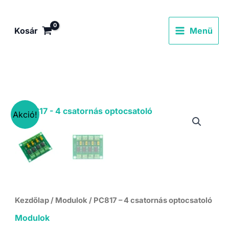
Skip
to
Kosár
Menü
content
Akció!
Kezdőlap
/
Modulok
/ PC817 – 4 csatornás optocsatoló
Modulok