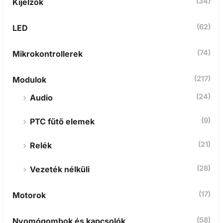
(34)
Kijelzők
(62)
LED
(74)
Mikrokontrollerek
(217)
Modulok
(24)
Audio
(9)
PTC fűtő elemek
(21)
Relék
(28)
Vezeték nélküli
(17)
Motorok
(58)
Nyomógombok és kapcsolók