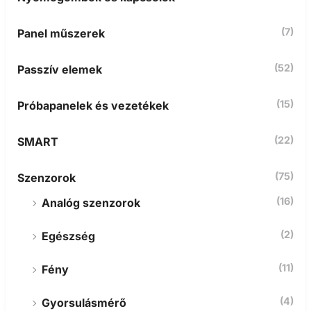
(7)
Panel műszerek
(52)
Passzív elemek
(15)
Próbapanelek és vezetékek
(22)
SMART
(75)
Szenzorok
(16)
Analóg szenzorok
(2)
Egészség
(11)
Fény
(4)
Gyorsulásmérő