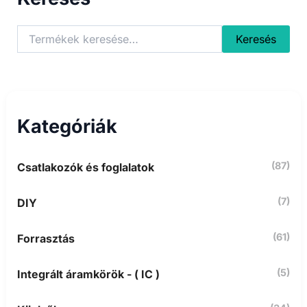
K
Keresés
e
r
e
s
é
s
Kategóriák
a
k
ö
(87)
Csatlakozók és foglalatok
v
e
t
(7)
DIY
k
e
z
(61)
Forrasztás
ő
r
(5)
Integrált áramkörök - ( IC )
e
: