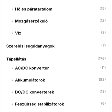
(15)
Hő és páratartalom
(12)
Mozgásérzékelő
(8)
Víz
(7)
Szerelési segédanyagok
(176)
Tápellátás
(11)
AC/DC konverter
(83)
Akkumulátorok
(13)
DC/DC konverterek
(6)
Feszültség stabilizátorok