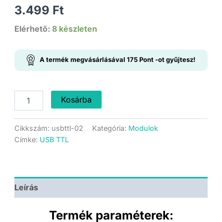
3.499
Ft
Elérhető:
8 készleten
A termék megvásárlásával
175
Pont
-ot gyűjtesz!
PL2303
Kosárba
-
USB
RS232
Cikkszám:
usbttl-02
Kategória:
Modulok
-
Címke:
USB TTL
RJ45
Konzol
kábel
mennyiség
Leírás
Termék paraméterek: