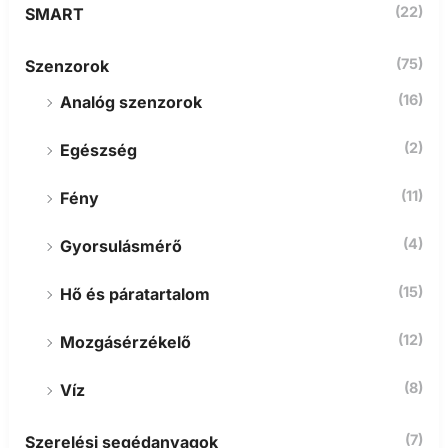
(22)
SMART
(75)
Szenzorok
(16)
Analóg szenzorok
(2)
Egészség
(11)
Fény
(4)
Gyorsulásmérő
(15)
Hő és páratartalom
(12)
Mozgásérzékelő
(8)
Víz
(7)
Szerelési segédanyagok