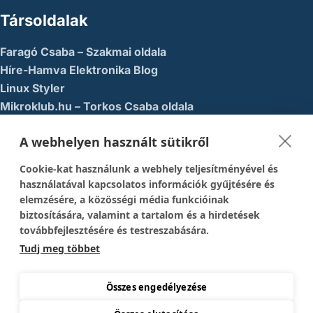
Társoldalak
Faragó Csaba – Szakmai oldala
Híre-Hamva Elektronika Blog
Linux Styler
Mikroklub.hu – Torkos Csaba oldala
Robotika Pécs – Alapítvány
A webhelyen használt sütikről
Közösségi Média
Cookie-kat használunk a webhely teljesítményével és
1337-es menedék – Youtube
használatával kapcsolatos információk gyűjtésére és
elemzésére, a közösségi média funkcióinak
Easy Arduno Channel – Youtube
biztosítására, valamint a tartalom és a hirdetések
Magyar Arduino Csoport – Facebook
továbbfejlesztésére és testreszabására.
Magyar Arduino Labor – Facebook
Tudj meg többet
Magyar Arduino Labor – Youtube
TechFactory – YouTube
Összes engedélyezése