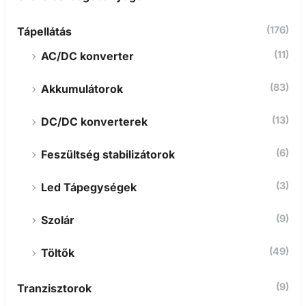
(176)
Tápellátás
(11)
AC/DC konverter
(83)
Akkumulátorok
(13)
DC/DC konverterek
(6)
Feszültség stabilizátorok
(3)
Led Tápegységek
(9)
Szolár
(49)
Töltők
(9)
Tranzisztorok