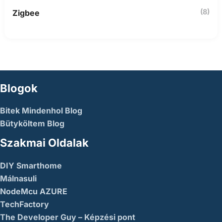
(8)
Zigbee
Blogok
Bitek Mindenhol Blog
Bütyköltem Blog
Szakmai Oldalak
DIY Smarthome
Málnasuli
NodeMcu AZURE
TechFactory
The Developer Guy – Képzési pont