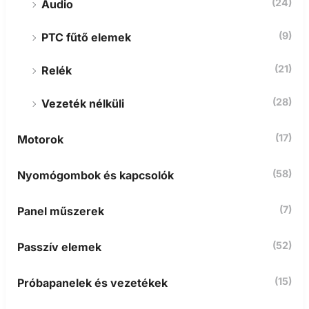
(24)
Audio
(9)
PTC fűtő elemek
(21)
Relék
(28)
Vezeték nélküli
(17)
Motorok
(58)
Nyomógombok és kapcsolók
(7)
Panel műszerek
(52)
Passzív elemek
(15)
Próbapanelek és vezetékek