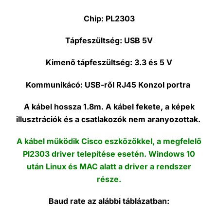
Chip:
PL2303
Tápfeszültség:
USB 5V
Kimenő tápfeszültség:
3.3 és 5 V
Kommunikácó:
USB-ről RJ45 Konzol portra
A kábel hossza 1.8m. A kábel fekete, a képek
illusztrációk és a csatlakozók nem aranyozottak.
A kábel működik Cisco eszközökkel, a megfelelő
Pl2303 driver telepítése esetén. Windows 10
után Linux és MAC alatt a driver a rendszer
része.
Baud rate az alábbi táblázatban: