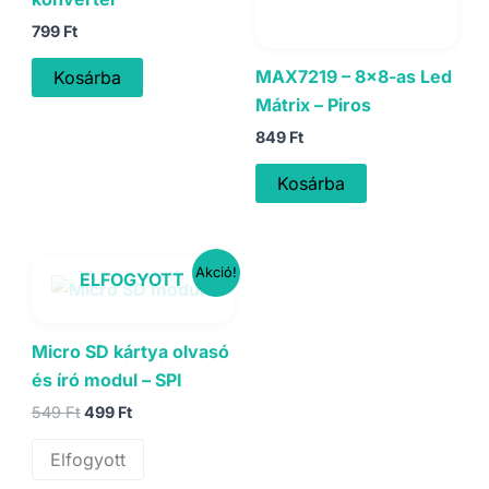
799
Ft
MAX7219 – 8×8-as Led
Kosárba
Mátrix – Piros
849
Ft
Kosárba
Akció!
ELFOGYOTT
Micro SD kártya olvasó
és író modul – SPI
Original
Current
549
Ft
499
Ft
price
price
was:
is:
Elfogyott
549 Ft.
499 Ft.