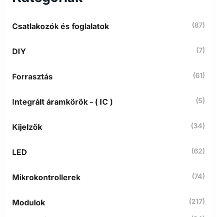
k
ö
(87)
Csatlakozók és foglalatok
v
e
t
(7)
DIY
k
e
z
(61)
Forrasztás
ő
r
(5)
Integrált áramkörök - ( IC )
e
:
(34)
Kijelzők
(62)
LED
(74)
Mikrokontrollerek
(217)
Modulok