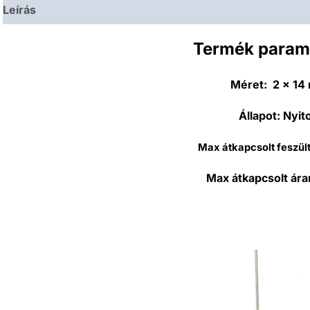
Leírás
Termék param
Méret:
2 x 14
Állapot:
Nyito
Max átkapcsolt feszül
Max átkapcsolt ára