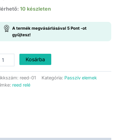
lérhető:
10 készleten
A termék megvásárlásával
5
Pont
-ot
gyűjtesz!
eed
Kosárba
elé
itott
ikkszám:
reed-01
Kategória:
Passzív elemek
ennyiség
ímke:
reed relé