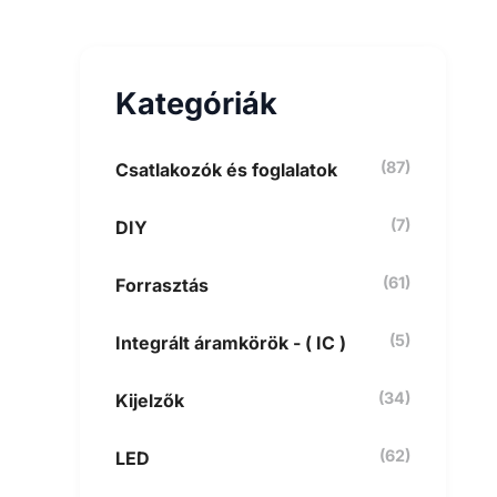
e
s
é
s
Kategóriák
a
k
ö
v
(87)
Csatlakozók és foglalatok
e
t
(7)
DIY
k
e
z
(61)
Forrasztás
ő
r
e
(5)
Integrált áramkörök - ( IC )
:
(34)
Kijelzők
(62)
LED