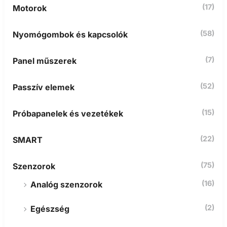
(17)
Motorok
(58)
Nyomógombok és kapcsolók
(7)
Panel műszerek
(52)
Passzív elemek
(15)
Próbapanelek és vezetékek
(22)
SMART
(75)
Szenzorok
(16)
Analóg szenzorok
(2)
Egészség