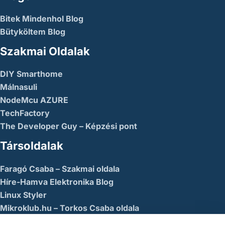
Bitek Mindenhol Blog
Bütyköltem Blog
Szakmai Oldalak
DIY Smarthome
Málnasuli
NodeMcu AZURE
TechFactory
The Developer Guy – Képzési pont
Társoldalak
Faragó Csaba – Szakmai oldala
Híre-Hamva Elektronika Blog
Linux Styler
Mikroklub.hu – Torkos Csaba oldala
Robotika Pécs – Alapítvány