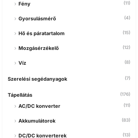
(11)
Fény
(4)
Gyorsulásmérő
(15)
Hő és páratartalom
(12)
Mozgásérzékelő
(8)
Víz
(7)
Szerelési segédanyagok
(176)
Tápellátás
(11)
AC/DC konverter
(83)
Akkumulátorok
(13)
DC/DC konverterek