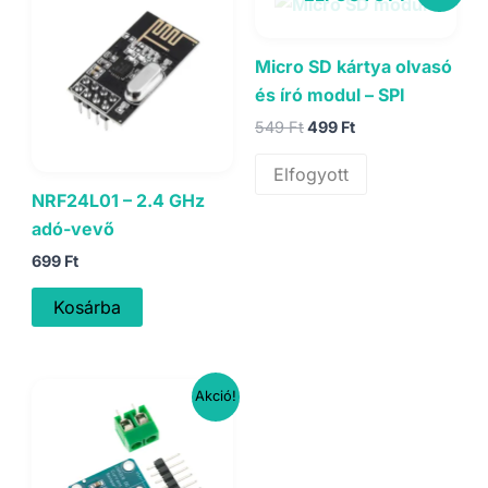
Micro SD kártya olvasó
és író modul – SPI
Original
Current
549
Ft
499
Ft
price
price
was:
is:
Elfogyott
549 Ft.
499 Ft.
NRF24L01 – 2.4 GHz
adó-vevő
699
Ft
Kosárba
Akció!