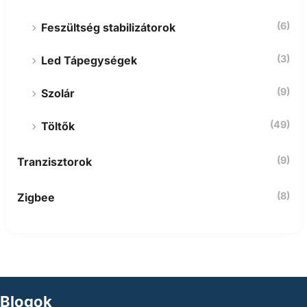
(6)
Feszültség stabilizátorok
(3)
Led Tápegységek
(9)
Szolár
(49)
Töltők
(9)
Tranzisztorok
(8)
Zigbee
Blogok