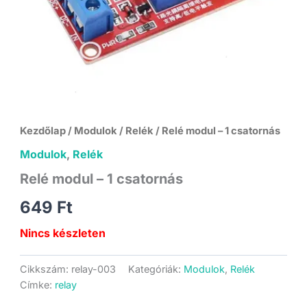
Kezdőlap
/
Modulok
/
Relék
/ Relé modul – 1 csatornás
Modulok
,
Relék
Relé modul – 1 csatornás
649
Ft
Nincs készleten
Cikkszám:
relay-003
Kategóriák:
Modulok
,
Relék
Címke:
relay