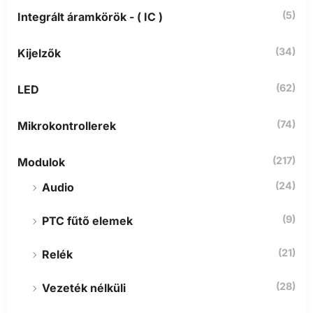
r
(5)
Integrált áramkörök - ( IC )
e
:
(34)
Kijelzők
(62)
LED
(74)
Mikrokontrollerek
(217)
Modulok
(24)
Audio
(9)
PTC fűtő elemek
(21)
Relék
(28)
Vezeték nélküli