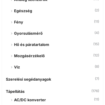
(2)
Egészség
(11)
Fény
(4)
Gyorsulásmérő
(15)
Hő és páratartalom
(12)
Mozgásérzékelő
(8)
Víz
(7)
Szerelési segédanyagok
(176)
Tápellátás
(11)
AC/DC konverter