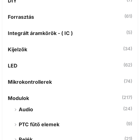
DIY
k
e
z
(61)
Forrasztás
ő
r
(5)
Integrált áramkörök - ( IC )
e
:
(34)
Kijelzők
(62)
LED
(74)
Mikrokontrollerek
(217)
Modulok
(24)
Audio
(9)
PTC fűtő elemek
(21)
Relék