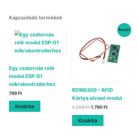
Kapcsolódó termékek
Akció!
Egy csatornás relé
modul ESP-01
mikrokontrollerhez
RDM6300 – RFID
799
Ft
Kártya olvasó modul
Kosárba
Original
Current
2.299
Ft
1.790
Ft
price
price
was:
is:
Kosárba
2.299 Ft.
1.790 Ft.