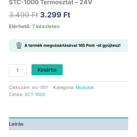
STC-1000 Termosztát – 24V
Original
Current
3.499
Ft
3.299
Ft
price
price
Elérhető:
7 készleten
was:
is:
A termék megvásárlásával
165
Pont
-ot gyűjtesz!
3.499 Ft.
3.299 Ft.
STC-
Kosárba
1000
Termosztát
-
Cikkszám:
stc-001
Kategória:
Modulok
24V
Címke:
SCT-1000
mennyiség
Leírás