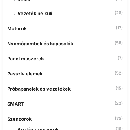
(28)
Vezeték nélküli
(17)
Motorok
(58)
Nyomógombok és kapcsolók
(7)
Panel műszerek
(52)
Passzív elemek
(15)
Próbapanelek és vezetékek
(22)
SMART
(75)
Szenzorok
(16)
Analóg szenzorok