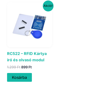
Akció!
RC522 – RFID Kártya
író és olvasó modul
Original
Current
1.299
Ft
899
Ft
price
price
was:
is:
Kosárba
1.299 Ft.
899 Ft.