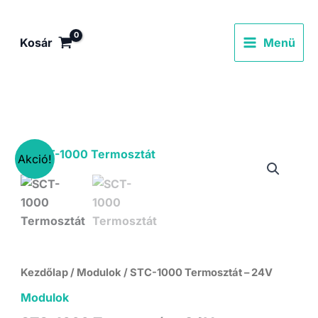
Skip
to
Kosár
Menü
content
Akció!
Kezdőlap
/
Modulok
/ STC-1000 Termosztát – 24V
Modulok