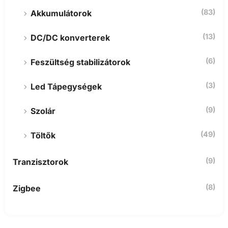
(83)
Akkumulátorok
(13)
DC/DC konverterek
(6)
Feszültség stabilizátorok
(3)
Led Tápegységek
(9)
Szolár
(49)
Töltők
(9)
Tranzisztorok
(8)
Zigbee