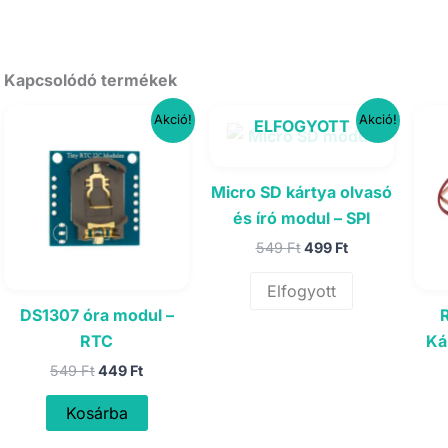
Kapcsolódó termékek
Akció!
Akció!
ELFOGYOTT
Micro SD kártya olvasó
és író modul – SPI
Original
Current
549
Ft
499
Ft
price
price
was:
is:
Elfogyott
549 Ft.
499 Ft.
DS1307 óra modul –
RTC
Ká
Original
Current
549
Ft
449
Ft
price
price
was:
is:
Kosárba
549 Ft.
449 Ft.