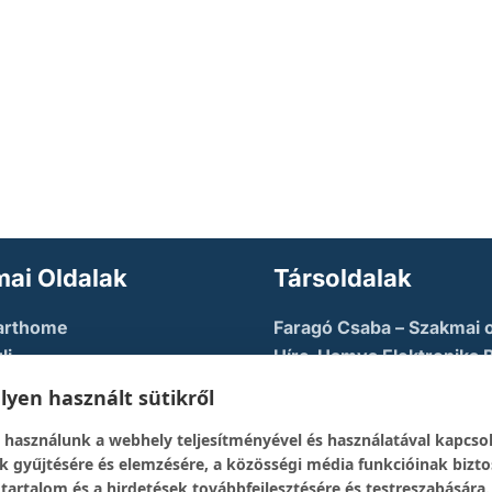
ai Oldalak
Társoldalak
arthome
Faragó Csaba – Szakmai o
li
Híre-Hamva Elektronika 
u AZURE
Linux Styler
yen használt sütikről
tory
Mikroklub.hu – Torkos C
 használunk a webhely teljesítményével és használatával kapcso
eloper Guy – Képzési
oldala
k gyűjtésére és elemzésére, a közösségi média funkcióinak bizto
Robotika Pécs – Alapítvá
 tartalom és a hirdetések továbbfejlesztésére és testreszabására.