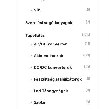
(8)
Víz
(7)
Szerelési segédanyagok
(176)
Tápellátás
(11)
AC/DC konverter
(83)
Akkumulátorok
(13)
DC/DC konverterek
(6)
Feszültség stabilizátorok
(3)
Led Tápegységek
(9)
Szolár