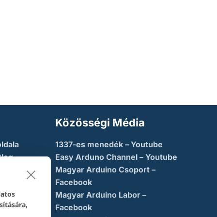
Közösségi Média
ldala
1337-es menedék – Youtube
Blog
Easy Arduno Channel – Youtube
Magyar Arduino Csoport –
saba
Facebook
latos
Magyar Arduino Labor –
sítására,
ny
Facebook