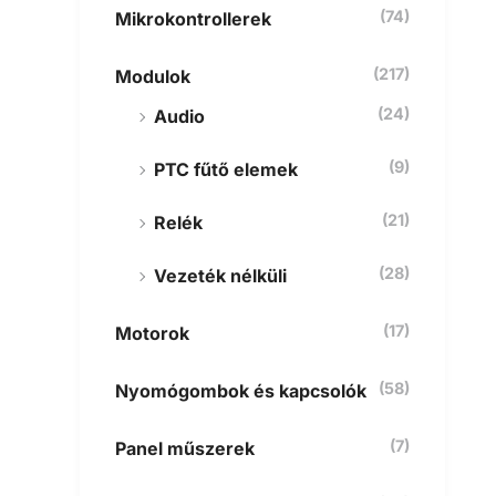
(74)
Mikrokontrollerek
(217)
Modulok
(24)
Audio
(9)
PTC fűtő elemek
(21)
Relék
(28)
Vezeték nélküli
(17)
Motorok
(58)
Nyomógombok és kapcsolók
(7)
Panel műszerek