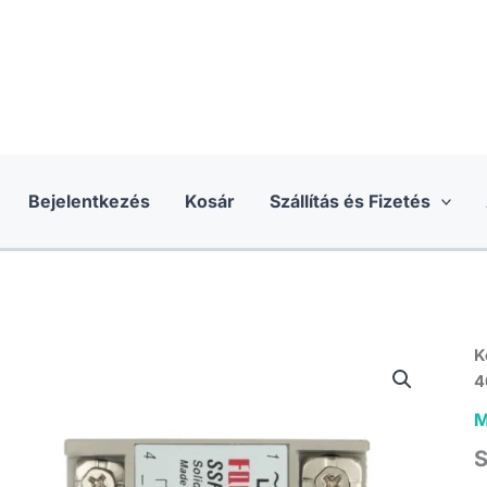
Bejelentkezés
Kosár
Szállítás és Fizetés
K
4
M
S