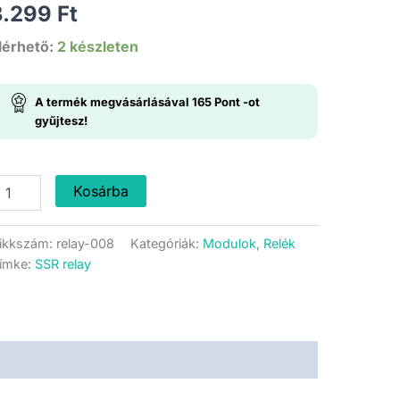
3.299
Ft
lérhető:
2 készleten
A termék megvásárlásával
165
Pont
-ot
gyűjtesz!
SR
Kosárba
lé
odul
ikkszám:
relay-008
Kategóriák:
Modulok
,
Relék
SR-
ímke:
SSR relay
0DA
ennyiség