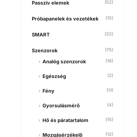
(52)
Passzív elemek
(15)
Próbapanelek és vezetékek
(22)
SMART
(75)
Szenzorok
(16)
Analóg szenzorok
(2)
Egészség
(11)
Fény
(4)
Gyorsulásmérő
(15)
Hő és páratartalom
(12)
Mozgásérzékelő