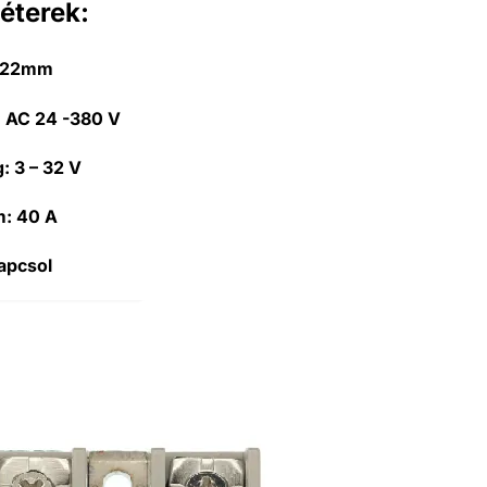
éterek:
x 22mm
:
AC 24 -380 V
g:
3 – 32 V
m:
40 A
apcsol