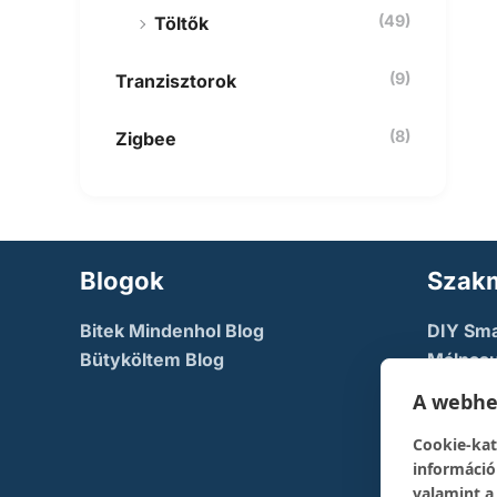
(49)
Töltők
(9)
Tranzisztorok
(8)
Zigbee
Blogok
Szakm
Bitek Mindenhol Blog
DIY Sm
Bütyköltem Blog
Málnasu
NodeMc
A webhel
TechFac
Cookie-kat
The Dev
információ
pont
valamint a