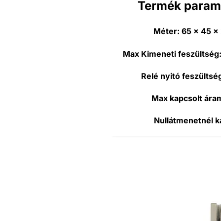
Termék param
Méter:
65 x 45 
Max Kimeneti feszültség
Relé nyitó feszültsé
Max kapcsolt ára
Nullátmenetnél k