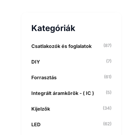
e
s
é
s
Kategóriák
a
k
ö
v
(87)
Csatlakozók és foglalatok
e
t
(7)
DIY
k
e
z
(61)
Forrasztás
ő
r
e
(5)
Integrált áramkörök - ( IC )
:
(34)
Kijelzők
(62)
LED