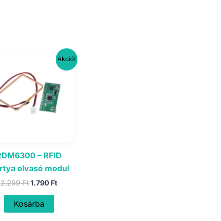
Akció!
RDM6300 – RFID
rtya olvasó modul
Original
Current
2.299
Ft
1.790
Ft
price
price
was:
is:
Kosárba
2.299 Ft.
1.790 Ft.