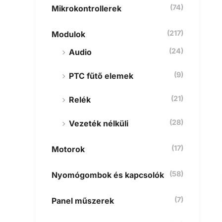
(74)
Mikrokontrollerek
(217)
Modulok
(24)
Audio
(9)
PTC fűtő elemek
(21)
Relék
(28)
Vezeték nélküli
(17)
Motorok
(58)
Nyomógombok és kapcsolók
(7)
Panel műszerek