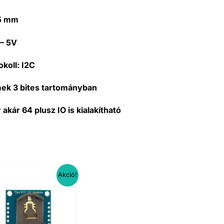
.5 mm
 – 5V
koll:
I2C
mek 3 bites tartományban
kár 64 plusz IO is kialakítható
Akció!