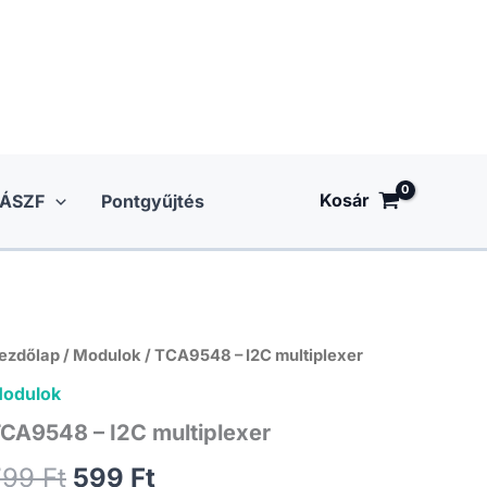
Kosár
ÁSZF
Pontgyűjtés
ezdőlap
/
Modulok
/ TCA9548 – I2C multiplexer
odulok
CA9548 – I2C multiplexer
Original
Current
799
Ft
599
Ft