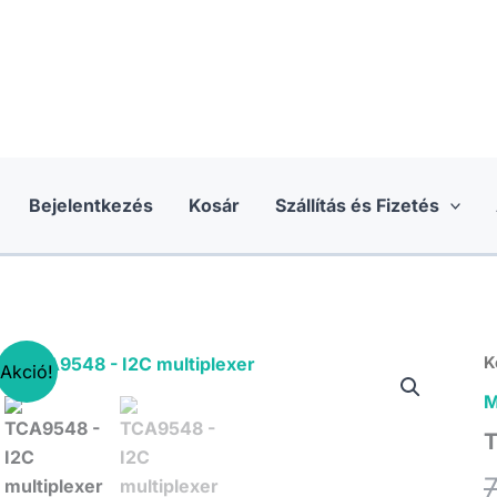
Bejelentkezés
Kosár
Szállítás és Fizetés
K
Akció!
M
T