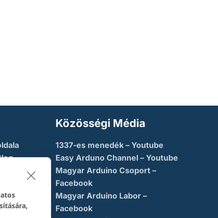
Közösségi Média
ldala
1337-es menedék – Youtube
Blog
Easy Arduno Channel – Youtube
Magyar Arduino Csoport –
saba
Facebook
latos
Magyar Arduino Labor –
sítására,
ny
Facebook