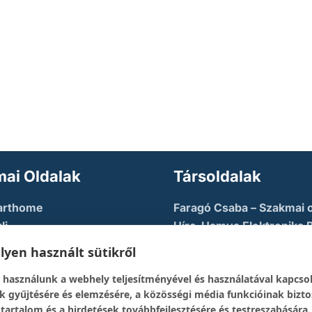
ai Oldalak
Társoldalak
arthome
Faragó Csaba – Szakmai o
li
Híre-Hamva Elektronika 
u AZURE
Linux Styler
yen használt sütikről
tory
Mikroklub.hu – Torkos C
 használunk a webhely teljesítményével és használatával kapcso
eloper Guy – Képzési
oldala
k gyűjtésére és elemzésére, a közösségi média funkcióinak bizto
Robotika Pécs – Alapítvá
 tartalom és a hirdetések továbbfejlesztésére és testreszabására.