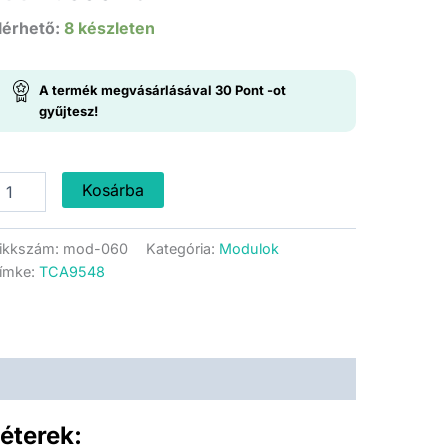
price
price
lérhető:
8 készleten
was:
is:
A termék megvásárlásával
30
Pont
-ot
799 Ft.
599 Ft.
gyűjtesz!
CA9548
Kosárba
2C
ultiplexer
ikkszám:
mod-060
Kategória:
Modulok
ennyiség
ímke:
TCA9548
éterek: