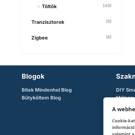
(49)
Töltők
(9)
Tranzisztorok
(8)
Zigbee
Blogok
Szakm
Bitek Mindenhol Blog
DIY Sm
Bütyköltem Blog
Málnasu
NodeMc
A webhel
TechFac
Cookie-kat
The Dev
információ
pont
valamint a