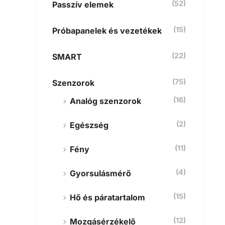
(52)
Passzív elemek
(15)
Próbapanelek és vezetékek
(22)
SMART
(75)
Szenzorok
(16)
Analóg szenzorok
(2)
Egészség
(11)
Fény
(4)
Gyorsulásmérő
(15)
Hő és páratartalom
(12)
Mozgásérzékelő