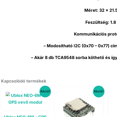
Méret:
32 x 21
Feszültség:
1.8
Kommunikációs proto
– Modosítható I2C (0x70 – 0x77) cí
– Akár 8 db TCA9548 sorba köthető és így a
Kapcsolódó termékek
Akció!
Akció!