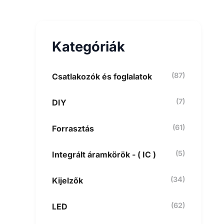
e
s
é
s
Kategóriák
a
k
ö
v
(87)
Csatlakozók és foglalatok
e
t
(7)
DIY
k
e
z
(61)
Forrasztás
ő
r
e
(5)
Integrált áramkörök - ( IC )
:
(34)
Kijelzők
(62)
LED