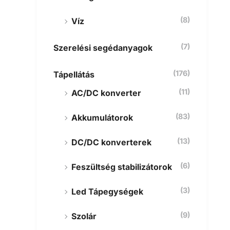
(8)
Víz
(7)
Szerelési segédanyagok
(176)
Tápellátás
(11)
AC/DC konverter
(83)
Akkumulátorok
(13)
DC/DC konverterek
(6)
Feszültség stabilizátorok
(3)
Led Tápegységek
(9)
Szolár