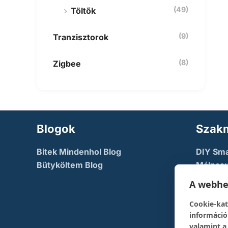
(49)
Töltők
(9)
Tranzisztorok
(8)
Zigbee
Blogok
Szakm
Bitek Mindenhol Blog
DIY Sm
Bütyköltem Blog
Málnasu
NodeMc
A webhel
TechFac
Cookie-kat
The Dev
információ
pont
valamint a