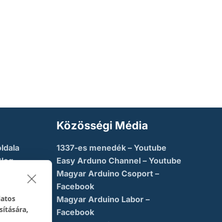
Közösségi Média
ldala
1337-es menedék – Youtube
Blog
Easy Arduno Channel – Youtube
Magyar Arduino Csoport –
saba
Facebook
latos
Magyar Arduino Labor –
sítására,
ny
Facebook