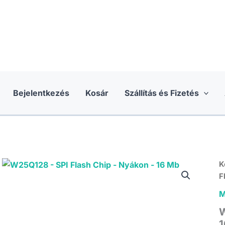
Bejelentkezés
Kosár
Szállítás és Fizetés
K
F
M
W
1