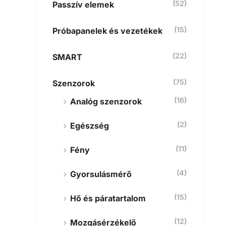
(52)
Passzív elemek
(15)
Próbapanelek és vezetékek
(22)
SMART
(75)
Szenzorok
(16)
Analóg szenzorok
(2)
Egészség
(11)
Fény
(4)
Gyorsulásmérő
(15)
Hő és páratartalom
(12)
Mozgásérzékelő