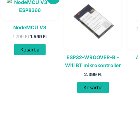
NodeMCU V3
Original
Current
1.799
Ft
1.599
Ft
price
price
was:
is:
Kosárba
1.799 Ft.
1.599 Ft.
ESP32-WROOVER-B –
Wifi BT mikrokontroller
2.399
Ft
Kosárba