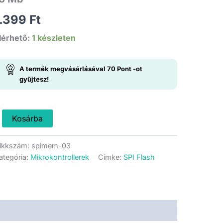
1.399
Ft
lérhető:
1 készleten
A termék megvásárlásával
70
Pont
-ot
gyűjtesz!
25Q128
Kosárba
PI
lash
ikkszám:
spimem-03
hip
ategória:
Mikrokontrollerek
Címke:
SPI Flash
yákon
6
b
ennyiség