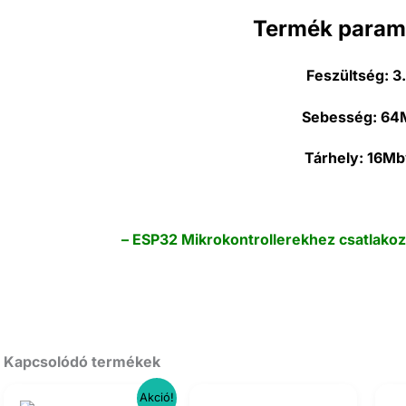
Termék param
Feszültség:
3
Sebesség:
64M
Tárhely:
16Mb
– ESP32 Mikrokontrollerekhez csatlako
Kapcsolódó termékek
Akció!