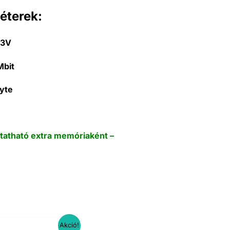
éterek:
.3V
bit
yte
ztatható extra memóriaként –
Akció!