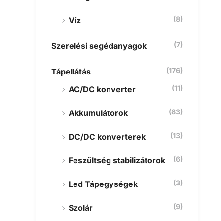
(8)
Víz
(7)
Szerelési segédanyagok
(176)
Tápellátás
(11)
AC/DC konverter
(83)
Akkumulátorok
(13)
DC/DC konverterek
(6)
Feszültség stabilizátorok
(3)
Led Tápegységek
(9)
Szolár