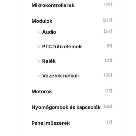
(74)
Mikrokontrollerek
(217)
Modulok
(24)
Audio
(9)
PTC fűtő elemek
(21)
Relék
(28)
Vezeték nélküli
(17)
Motorok
(58)
Nyomógombok és kapcsolók
(7)
Panel műszerek