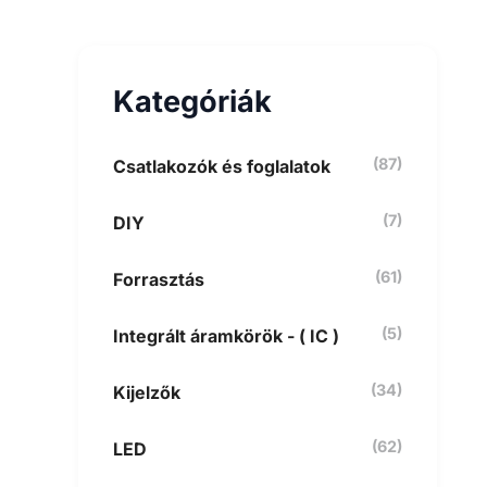
e
s
é
s
Kategóriák
a
k
ö
v
(87)
Csatlakozók és foglalatok
e
t
(7)
DIY
k
e
z
(61)
Forrasztás
ő
r
e
(5)
Integrált áramkörök - ( IC )
:
(34)
Kijelzők
(62)
LED