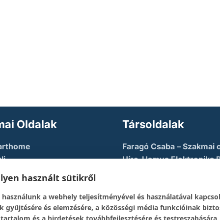
ai Oldalak
Társoldalak
arthome
Faragó Csaba – Szakmai o
li
Híre-Hamva Elektronika 
u AZURE
Linux Styler
yen használt sütikről
tory
Mikroklub.hu – Torkos C
 használunk a webhely teljesítményével és használatával kapcso
eloper Guy – Képzési
oldala
k gyűjtésére és elemzésére, a közösségi média funkcióinak bizto
Robotika Pécs – Alapítvá
 tartalom és a hirdetések továbbfejlesztésére és testreszabására.