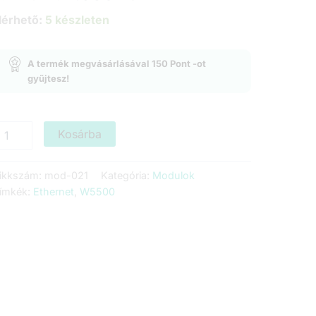
price
price
lérhető:
5 készleten
was:
is:
A termék megvásárlásával
150
Pont
-ot
3.449 Ft.
2.990 Ft.
gyűjtesz!
5500
Kosárba
thernet
odul
ikkszám:
mod-021
Kategória:
Modulok
ennyiség
ímkék:
Ethernet
,
W5500