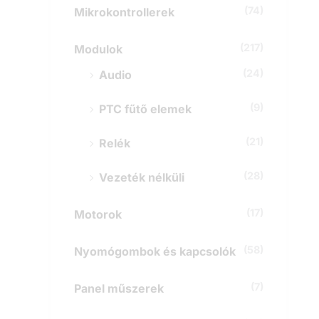
(74)
Mikrokontrollerek
(217)
Modulok
(24)
Audio
(9)
PTC fűtő elemek
(21)
Relék
(28)
Vezeték nélküli
(17)
Motorok
(58)
Nyomógombok és kapcsolók
(7)
Panel műszerek