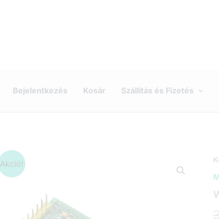
Bejelentkezés
Kosár
Szállítás és Fizetés
K
Akció!
M
W