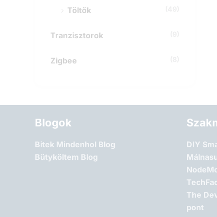
(49)
Töltők
(9)
Tranzisztorok
(8)
Zigbee
Blogok
Szakm
Bitek Mindenhol Blog
DIY Sm
Bütyköltem Blog
Málnasu
NodeMc
TechFac
The Dev
pont