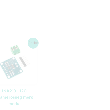
Akció!
INA219 – I2C
ramerősség mérő
modul