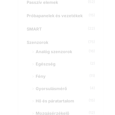
(52)
Passzív elemek
(15)
Próbapanelek és vezetékek
(22)
SMART
(75)
Szenzorok
(16)
Analóg szenzorok
(2)
Egészség
(11)
Fény
(4)
Gyorsulásmérő
(15)
Hő és páratartalom
(12)
Mozgásérzékelő