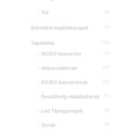
(8)
Víz
(7)
Szerelési segédanyagok
(176)
Tápellátás
(11)
AC/DC konverter
(83)
Akkumulátorok
(13)
DC/DC konverterek
(6)
Feszültség stabilizátorok
(3)
Led Tápegységek
(9)
Szolár