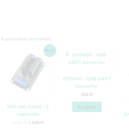
Kapcsolódó termékek
Akció!
CH340G – USB UART
konverter
799
Ft
SSR relé modul – 2
Kosárba
csatornás
Á
Original
Current
1.699
Ft
1.599
Ft
price
price