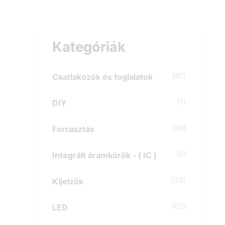
e
s
é
s
Kategóriák
a
k
ö
v
(87)
Csatlakozók és foglalatok
e
t
(7)
DIY
k
e
z
(61)
Forrasztás
ő
r
e
(5)
Integrált áramkörök - ( IC )
:
(34)
Kijelzők
(62)
LED