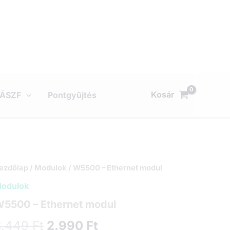
Kosár
ÁSZF
Pontgyűjtés
ezdőlap
/
Modulok
/ W5500 – Ethernet modul
odulok
5500 – Ethernet modul
Original
Current
3.449
Ft
2.990
Ft