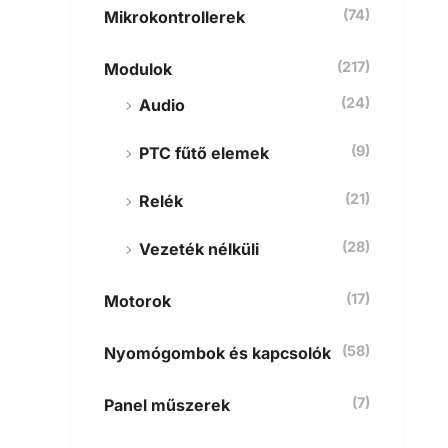
(74)
Mikrokontrollerek
(217)
Modulok
(24)
Audio
(9)
PTC fűtő elemek
(21)
Relék
(28)
Vezeték nélküli
(17)
Motorok
(58)
Nyomógombok és kapcsolók
(7)
Panel műszerek