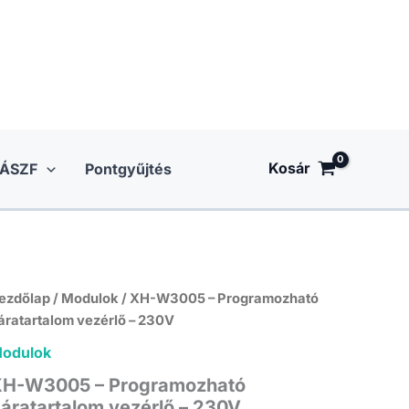
Kosár
ÁSZF
Pontgyűjtés
ezdőlap
/
Modulok
/ XH-W3005 – Programozható
áratartalom vezérlő – 230V
odulok
H-W3005 – Programozható
áratartalom vezérlő – 230V