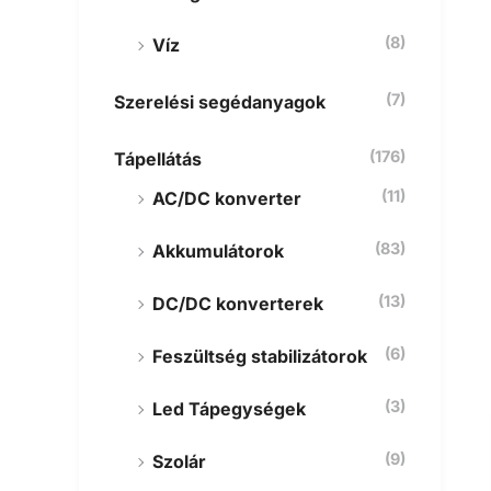
(8)
Víz
(7)
Szerelési segédanyagok
(176)
Tápellátás
(11)
AC/DC konverter
(83)
Akkumulátorok
(13)
DC/DC konverterek
(6)
Feszültség stabilizátorok
(3)
Led Tápegységek
(9)
Szolár