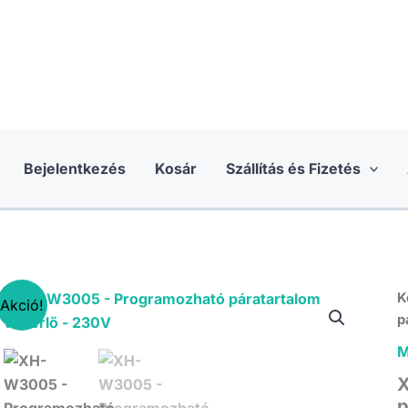
Bejelentkezés
Kosár
Szállítás és Fizetés
K
Akció!
p
M
X
p