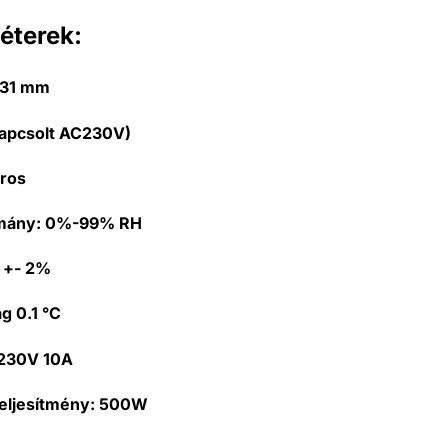
éterek:
 31 mm
apcsolt AC230V)
iros
omány:
0%-99% RH
:
+- 2%
ág
0.1 °C
230V 10A
eljesítmény:
500W