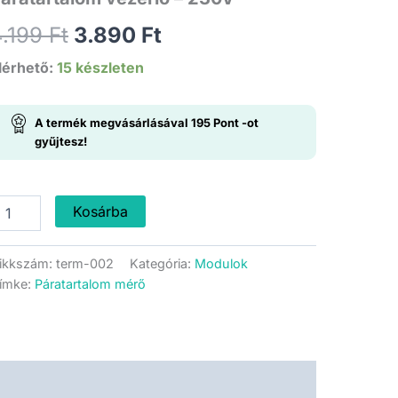
Original
Current
4.199
Ft
3.890
Ft
price
price
lérhető:
15 készleten
was:
is:
A termék megvásárlásával
195
Pont
-ot
4.199 Ft.
3.890 Ft.
gyűjtesz!
H-
Kosárba
3005
rogramozható
ikkszám:
term-002
Kategória:
Modulok
áratartalom
ímke:
Páratartalom mérő
ezérlő
30V
ennyiség