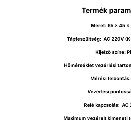
Termék param
Méret:
65 x 45 x
Tápfeszültség:
AC 220V (K
Kijelző színe:
P
Hőmérséklet vezérlési tart
Mérési felbontás
Vezérlési pontoss
Relé kapcsolás:
AC 
Maximum vezérelt kimeneti t