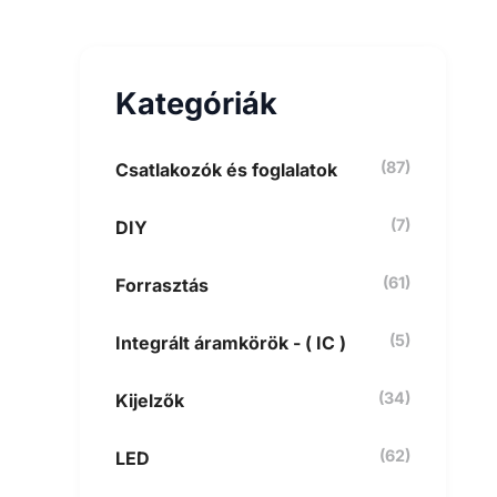
e
s
é
s
Kategóriák
a
k
ö
v
(87)
Csatlakozók és foglalatok
e
t
(7)
DIY
k
e
z
(61)
Forrasztás
ő
r
e
(5)
Integrált áramkörök - ( IC )
:
(34)
Kijelzők
(62)
LED