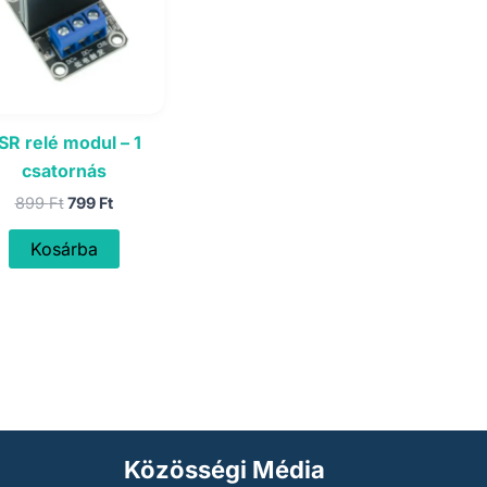
SR relé modul – 1
csatornás
Original
Current
899
Ft
799
Ft
price
price
was:
is:
Kosárba
899 Ft.
799 Ft.
Közösségi Média