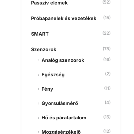
(52)
Passzív elemek
(15)
Próbapanelek és vezetékek
(22)
SMART
(75)
Szenzorok
(16)
Analóg szenzorok
(2)
Egészség
(11)
Fény
(4)
Gyorsulásmérő
(15)
Hő és páratartalom
(12)
Mozgásérzékelő