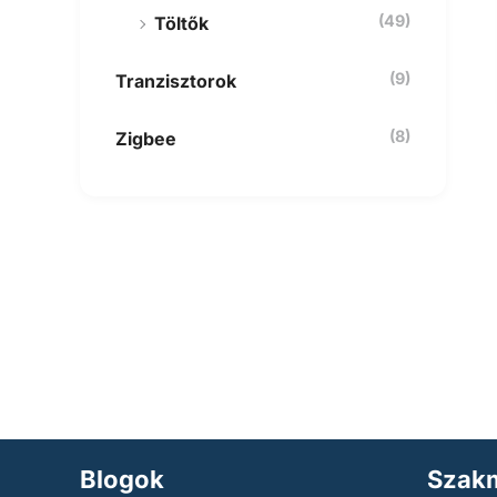
(49)
Töltők
(9)
Tranzisztorok
(8)
Zigbee
Blogok
Szakm