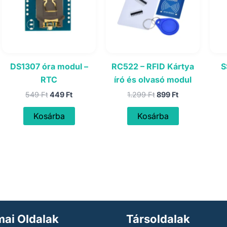
DS1307 óra modul –
RC522 – RFID Kártya
S
RTC
író és olvasó modul
Original
Current
Original
Current
549
Ft
449
Ft
1.299
Ft
899
Ft
price
price
price
price
was:
is:
was:
is:
Kosárba
Kosárba
549 Ft.
449 Ft.
1.299 Ft.
899 Ft.
ai Oldalak
Társoldalak