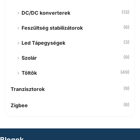
(13)
DC/DC konverterek
(6)
Feszültség stabilizátorok
(3)
Led Tápegységek
(9)
Szolár
(49)
Töltők
(9)
Tranzisztorok
(8)
Zigbee
Blogok