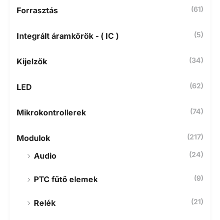
r
(61)
Forrasztás
e
:
(5)
Integrált áramkörök - ( IC )
(34)
Kijelzők
(62)
LED
(74)
Mikrokontrollerek
(217)
Modulok
(24)
Audio
(9)
PTC fűtő elemek
(21)
Relék