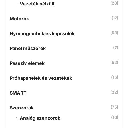
(28)
Vezeték nélküli
(17)
Motorok
(58)
Nyomógombok és kapcsolók
(7)
Panel műszerek
(52)
Passzív elemek
(15)
Próbapanelek és vezetékek
(22)
SMART
(75)
Szenzorok
(16)
Analóg szenzorok