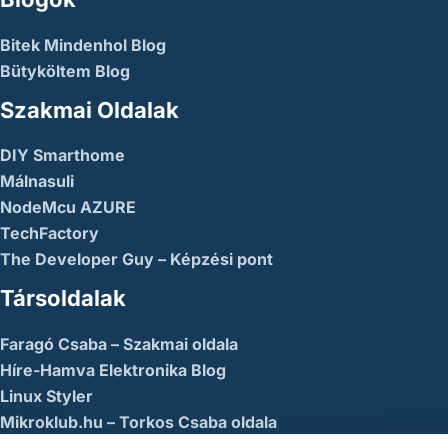
Bitek Mindenhol Blog
Bütyköltem Blog
Szakmai Oldalak
DIY Smarthome
Málnasuli
NodeMcu AZURE
TechFactory
The Developer Guy – Képzési pont
Társoldalak
Faragó Csaba – Szakmai oldala
Híre-Hamva Elektronika Blog
Linux Styler
Mikroklub.hu – Torkos Csaba oldala
Robotika Pécs – Alapítvány