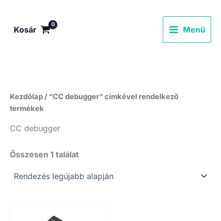
Skip
to
Kosár
Menü
content
Kezdőlap
/ “CC debugger” címkével rendelkező
termékek
CC debugger
Összesen 1 találat