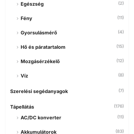
(2)
Egészség
(11)
Fény
(4)
Gyorsulásmérő
(15)
Hő és páratartalom
(12)
Mozgásérzékelő
(8)
Víz
(7)
Szerelési segédanyagok
(176)
Tápellátás
(11)
AC/DC konverter
(83)
Akkumulátorok