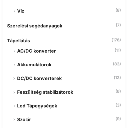
(8)
Víz
(7)
Szerelési segédanyagok
(176)
Tápellátás
(11)
AC/DC konverter
(83)
Akkumulátorok
(13)
DC/DC konverterek
(6)
Feszültség stabilizátorok
(3)
Led Tápegységek
(9)
Szolár