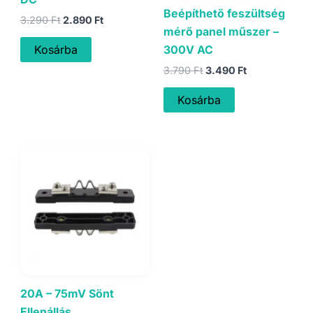
Beépíthető feszültség
Original
Current
3.290
Ft
2.890
Ft
mérő panel műszer –
price
price
was:
is:
300V AC
Kosárba
3.290 Ft.
2.890 Ft.
Original
Current
3.790
Ft
3.490
Ft
price
price
was:
is:
Kosárba
3.790 Ft.
3.490 Ft.
20A – 75mV Sönt
Ellenállás