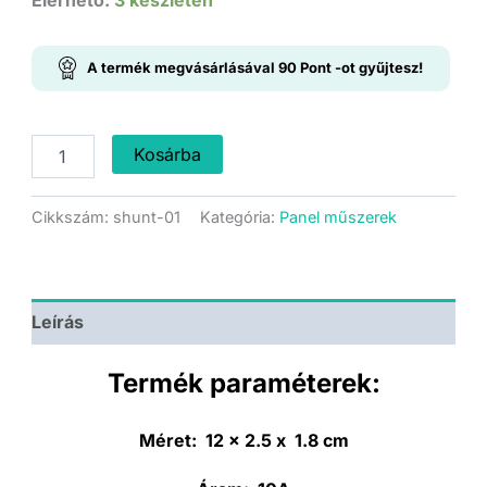
A termék megvásárlásával
90
Pont
-ot gyűjtesz!
10A
Kosárba
-
75mV
-
Cikkszám:
shunt-01
Kategória:
Panel műszerek
Sönt
ellenállás
mennyiség
Leírás
Termék paraméterek:
Méret:
12 x 2.5 x 1.8 cm