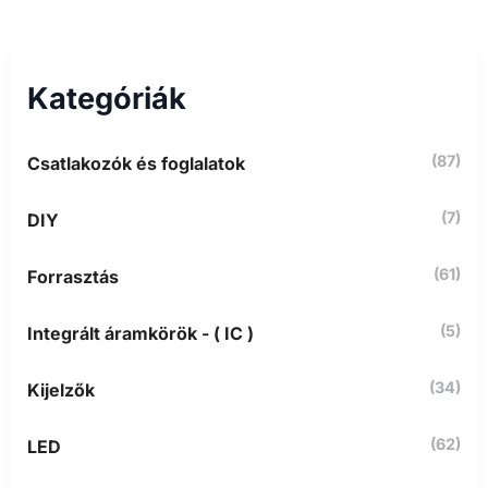
e
s
é
s
Kategóriák
a
k
ö
(87)
Csatlakozók és foglalatok
v
e
t
(7)
DIY
k
e
z
(61)
Forrasztás
ő
r
(5)
Integrált áramkörök - ( IC )
e
:
(34)
Kijelzők
(62)
LED