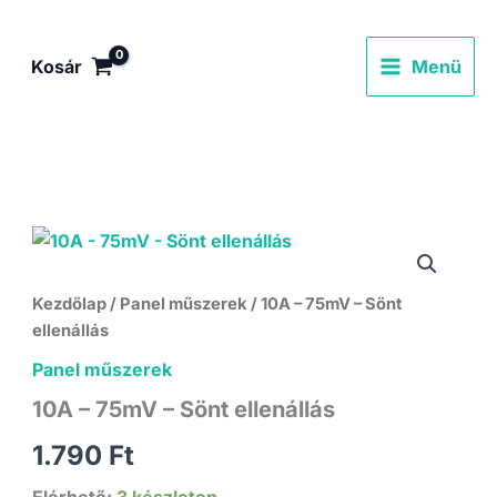
Skip
to
Kosár
Menü
content
Kezdőlap
/
Panel műszerek
/ 10A – 75mV – Sönt
ellenállás
Panel műszerek
10A – 75mV – Sönt ellenállás
1.790
Ft
Elérhető:
3 készleten