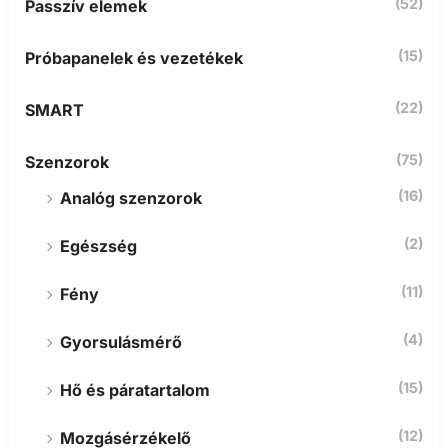
(52)
Passzív elemek
(15)
Próbapanelek és vezetékek
(22)
SMART
(75)
Szenzorok
(16)
Analóg szenzorok
(2)
Egészség
(11)
Fény
(4)
Gyorsulásmérő
(15)
Hő és páratartalom
(12)
Mozgásérzékelő