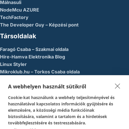
Málnasuli
NodeMcu AZURE
TechFactory
The Developer Guy – Képzési pont
Társoldalak
Faragó Csaba – Szakmai oldala
Híre-Hamva Elektronika Blog
Linux Styler
Mikroklub.hu – Torkos Csaba oldala
Robotika Pécs – Alapítvány
A webhelyen használt sütikről
Közösségi Média
Cookie-kat használunk a webhely teljesítményével és
1337-es menedék – Youtube
használatával kapcsolatos információk gyűjtésére és
elemzésére, a közösségi média funkcióinak
Easy Arduno Channel – Youtube
biztosítására, valamint a tartalom és a hirdetések
Magyar Arduino Csoport – Facebook
továbbfejlesztésére és testreszabására.
Magyar Arduino Labor – Facebook