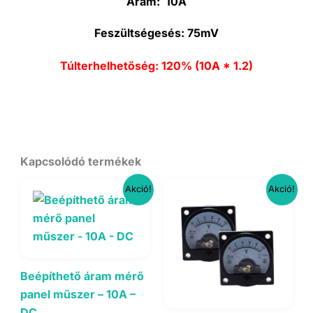
Áram:
10A
Feszültségesés:
75mV
Túlterhelhetőség:
120% (10A * 1.2)
Kapcsolódó termékek
Akció!
Akció!
Beépíthető áram mérő
panel műszer – 10A –
DC