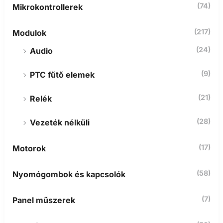
(74)
Mikrokontrollerek
(217)
Modulok
(24)
Audio
(9)
PTC fűtő elemek
(21)
Relék
(28)
Vezeték nélküli
(17)
Motorok
(58)
Nyomógombok és kapcsolók
(7)
Panel műszerek