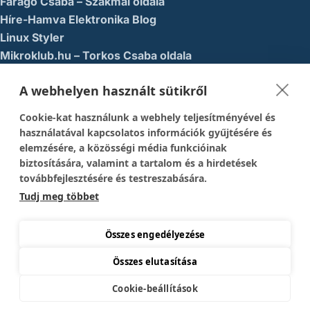
Faragó Csaba – Szakmai oldala
Híre-Hamva Elektronika Blog
Linux Styler
Mikroklub.hu – Torkos Csaba oldala
Robotika Pécs – Alapítvány
A webhelyen használt sütikről
Közösségi Média
Cookie-kat használunk a webhely teljesítményével és
1337-es menedék – Youtube
használatával kapcsolatos információk gyűjtésére és
elemzésére, a közösségi média funkcióinak
Easy Arduno Channel – Youtube
biztosítására, valamint a tartalom és a hirdetések
Magyar Arduino Csoport – Facebook
továbbfejlesztésére és testreszabására.
Magyar Arduino Labor – Facebook
Tudj meg többet
Magyar Arduino Labor – Youtube
TechFactory – YouTube
Összes engedélyezése
Összes elutasítása
Copyright © 2026 Mikrokontroller Blog és Webáruház
Cookie-beállítások