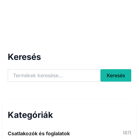
Keresés
K
Keresés
e
r
e
s
é
s
Kategóriák
a
k
ö
(87)
Csatlakozók és foglalatok
v