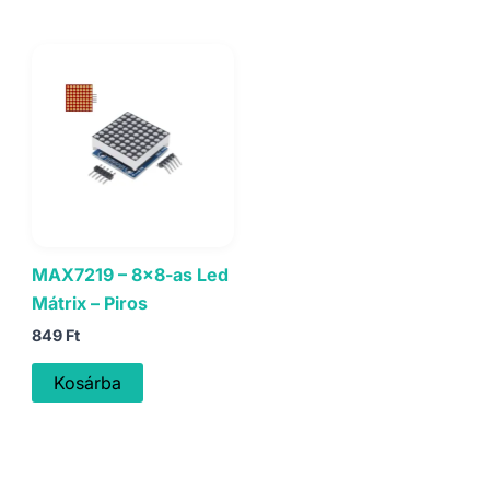
MAX7219 – 8×8-as Led
Mátrix – Piros
849
Ft
Kosárba