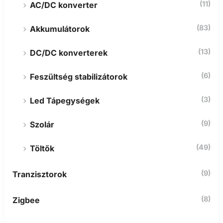
(11)
AC/DC konverter
(83)
Akkumulátorok
(13)
DC/DC konverterek
(6)
Feszültség stabilizátorok
(3)
Led Tápegységek
(9)
Szolár
(49)
Töltők
(9)
Tranzisztorok
(8)
Zigbee