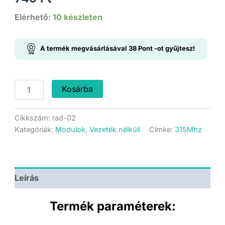
Elérhető:
10 készleten
A termék megvásárlásával
38
Pont
-ot gyűjtesz!
315
Kosárba
MHz-
es
Adó-
Cikkszám:
rad-02
Vevő
Kategóriák:
Modulok
,
Vezeték nélküli
Címke:
315Mhz
modul
(Párban)
mennyiség
Leírás
Termék paraméterek: