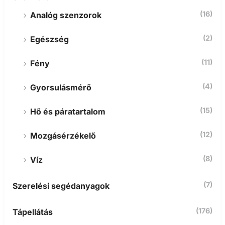
(16)
Analóg szenzorok
(2)
Egészség
(11)
Fény
(4)
Gyorsulásmérő
(15)
Hő és páratartalom
(12)
Mozgásérzékelő
(8)
Víz
(7)
Szerelési segédanyagok
(176)
Tápellátás