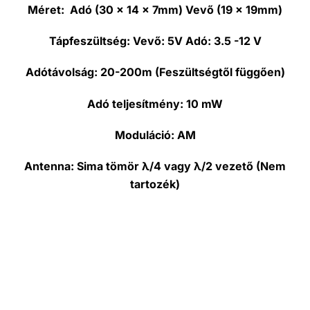
Méret:
Adó (30 x 14 x 7mm) Vevő (19 x 19mm)
Tápfeszültség:
Vevő: 5V Adó: 3.5 -12 V
Adótávolság:
20-200m (Feszültségtől függően)
Adó teljesítmény:
10 mW
Moduláció:
AM
Antenna:
Sima tömör λ/4 vagy λ/2 vezető (
Nem
tartozék
)