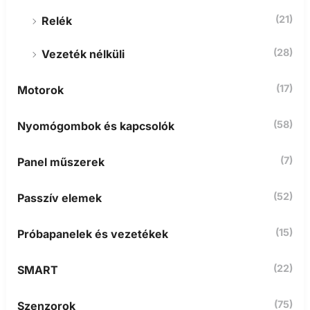
(21)
Relék
(28)
Vezeték nélküli
(17)
Motorok
(58)
Nyomógombok és kapcsolók
(7)
Panel műszerek
(52)
Passzív elemek
(15)
Próbapanelek és vezetékek
(22)
SMART
(75)
Szenzorok