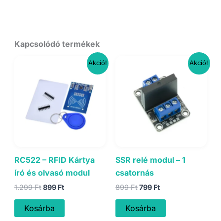
Kapcsolódó termékek
Akció!
Akció!
RC522 – RFID Kártya
SSR relé modul – 1
író és olvasó modul
csatornás
Original
Current
Original
Current
1.299
Ft
899
Ft
899
Ft
799
Ft
price
price
price
price
was:
is:
was:
is:
Kosárba
Kosárba
1.299 Ft.
899 Ft.
899 Ft.
799 Ft.