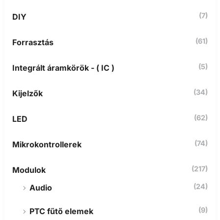
e
t
(7)
DIY
k
e
z
(61)
Forrasztás
ő
r
(5)
Integrált áramkörök - ( IC )
e
:
(34)
Kijelzők
(62)
LED
(74)
Mikrokontrollerek
(217)
Modulok
(24)
Audio
(9)
PTC fűtő elemek