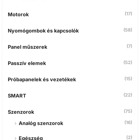
(17)
Motorok
(58)
Nyomógombok és kapcsolók
(7)
Panel műszerek
(52)
Passzív elemek
(15)
Próbapanelek és vezetékek
(22)
SMART
(75)
Szenzorok
(16)
Analóg szenzorok
(2)
Egészség