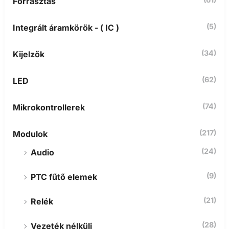
Forrasztás
ő
r
(5)
Integrált áramkörök - ( IC )
e
:
(34)
Kijelzők
(62)
LED
(74)
Mikrokontrollerek
(217)
Modulok
(24)
Audio
(9)
PTC fűtő elemek
(21)
Relék
(28)
Vezeték nélküli