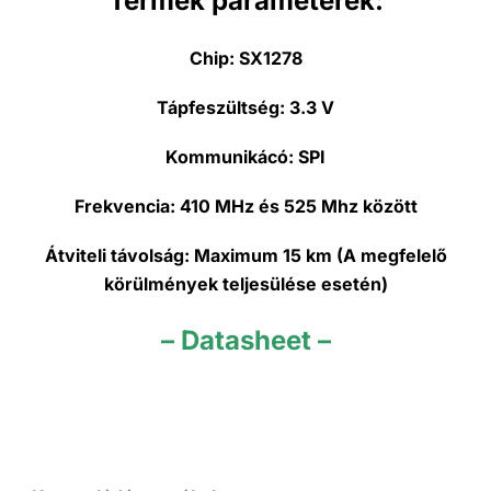
Termék paraméterek:
Chip:
SX1278
Tápfeszültség:
3.3 V
Kommunikácó:
SPI
Frekvencia:
410 MHz és 525 Mhz között
Átviteli távolság:
Maximum 15
km (A megfelelő
körülmények teljesülése esetén)
– Datasheet –