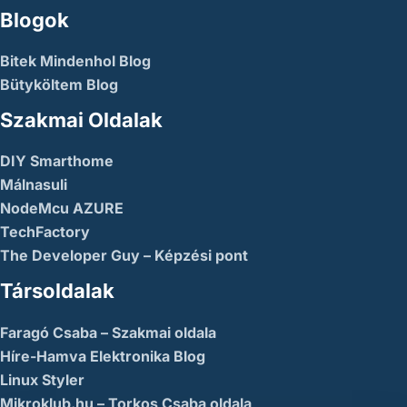
Blogok
Bitek Mindenhol Blog
Bütyköltem Blog
Szakmai Oldalak
DIY Smarthome
Málnasuli
NodeMcu AZURE
TechFactory
The Developer Guy – Képzési pont
Társoldalak
Faragó Csaba – Szakmai oldala
Híre-Hamva Elektronika Blog
Linux Styler
Mikroklub.hu – Torkos Csaba oldala