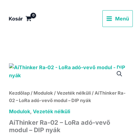
Skip
to
Kosár
Menü
content
Kezdőlap
/
Modulok
/
Vezeték nélküli
/ AiThinker Ra-
02 – LoRa adó-vevő modul – DIP nyák
Modulok
,
Vezeték nélküli
AiThinker Ra-02 – LoRa adó-vevő
modul – DIP nyák