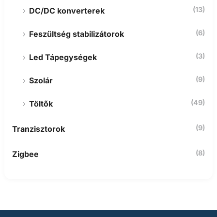
(13)
DC/DC konverterek
(6)
Feszültség stabilizátorok
(3)
Led Tápegységek
(9)
Szolár
(49)
Töltők
(9)
Tranzisztorok
(8)
Zigbee