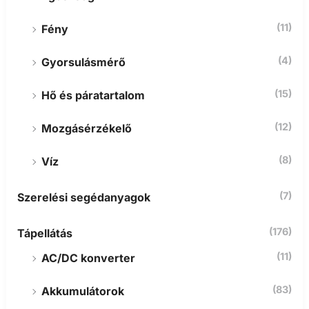
(11)
Fény
(4)
Gyorsulásmérő
(15)
Hő és páratartalom
(12)
Mozgásérzékelő
(8)
Víz
(7)
Szerelési segédanyagok
(176)
Tápellátás
(11)
AC/DC konverter
(83)
Akkumulátorok