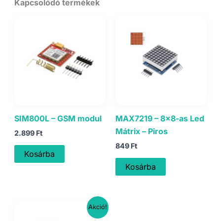
Kapcsolódó termékek
SIM800L – GSM modul
MAX7219 – 8×8-as Led
Mátrix – Piros
2.899
Ft
849
Ft
Kosárba
Kosárba
Akció!