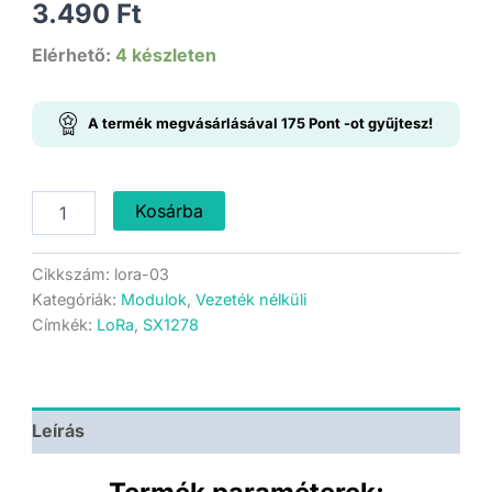
3.490
Ft
Elérhető:
4 készleten
A termék megvásárlásával
175
Pont
-ot gyűjtesz!
AiThinker
Kosárba
Ra-
02
-
Cikkszám:
lora-03
LoRa
Kategóriák:
Modulok
,
Vezeték nélküli
adó-
Címkék:
LoRa
,
SX1278
vevő
modul
-
DIP
nyák
Leírás
mennyiség