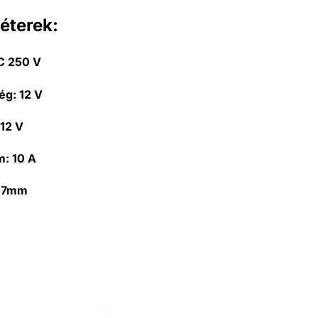
éterek:
 250 V
ég:
12 V
12 V
m:
10 A
17mm