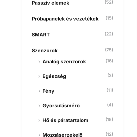
(52)
Passzív elemek
(15)
Próbapanelek és vezetékek
(22)
SMART
(75)
Szenzorok
(16)
Analóg szenzorok
(2)
Egészség
(11)
Fény
(4)
Gyorsulásmérő
(15)
Hő és páratartalom
(12)
Mozgásérzékelő