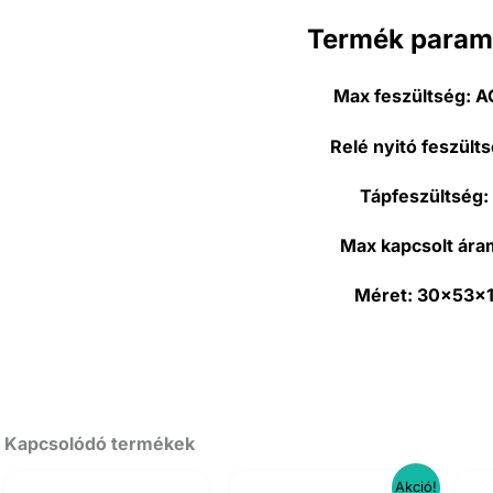
Termék param
Max feszültség:
AC
Relé nyitó feszülts
Tápfeszültség:
Max kapcsolt ára
Méret:
30x53x
Kapcsolódó termékek
Akció!