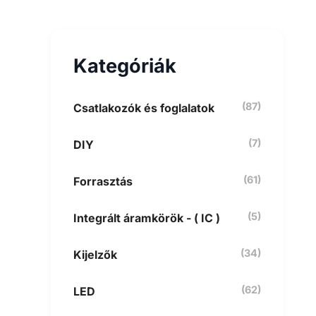
e
s
é
s
Kategóriák
a
k
ö
v
(87)
Csatlakozók és foglalatok
e
t
(7)
DIY
k
e
z
(61)
Forrasztás
ő
r
e
(5)
Integrált áramkörök - ( IC )
:
(34)
Kijelzők
(62)
LED