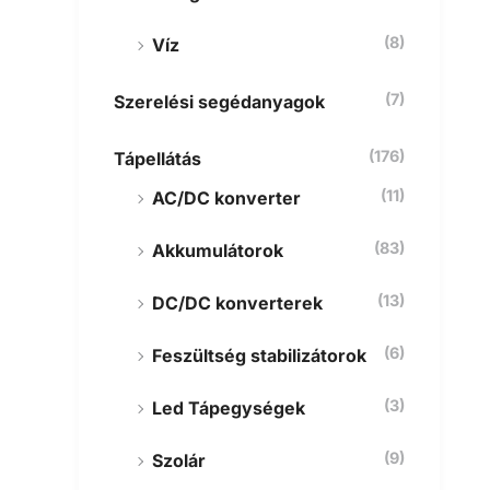
(8)
Víz
(7)
Szerelési segédanyagok
(176)
Tápellátás
(11)
AC/DC konverter
(83)
Akkumulátorok
(13)
DC/DC konverterek
(6)
Feszültség stabilizátorok
(3)
Led Tápegységek
(9)
Szolár