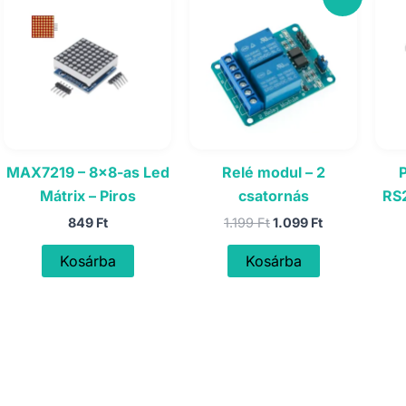
MAX7219 – 8×8-as Led
Relé modul – 2
Mátrix – Piros
csatornás
RS
Original
Current
849
Ft
1.199
Ft
1.099
Ft
price
price
was:
is:
Kosárba
Kosárba
1.199 Ft.
1.099 Ft.