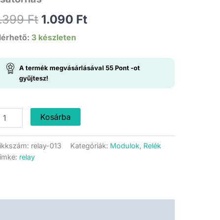
Original
Current
1.399
Ft
1.090
Ft
price
price
lérhető:
3 készleten
was:
is:
A termék megvásárlásával
55
Pont
-ot
1.399 Ft.
1.090 Ft.
gyűjtesz!
lkonykapcsolós
Kosárba
lé
odul
ikkszám:
relay-013
Kategóriák:
Modulok
,
Relék
ímke:
relay
satornás
ennyiség