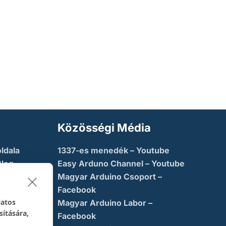
Közösségi Média
ldala
1337-es menedék – Youtube
Blog
Easy Arduno Channel – Youtube
Magyar Arduino Csoport –
saba
Facebook
latos
Magyar Arduino Labor –
sítására,
ny
Facebook