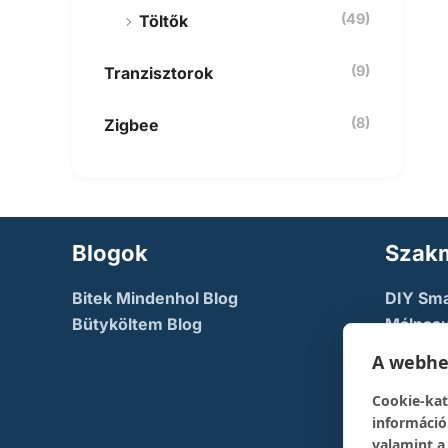
(49)
Töltők
(9)
Tranzisztorok
(8)
Zigbee
Blogok
Szakm
Bitek Mindenhol Blog
DIY Sm
Bütyköltem Blog
Málnasu
NodeMc
A webhel
TechFac
Cookie-kat
The Dev
információ
pont
valamint a