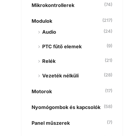
(74)
Mikrokontrollerek
(217)
Modulok
(24)
Audio
(9)
PTC fűtő elemek
(21)
Relék
(28)
Vezeték nélküli
(17)
Motorok
(58)
Nyomógombok és kapcsolók
(7)
Panel műszerek