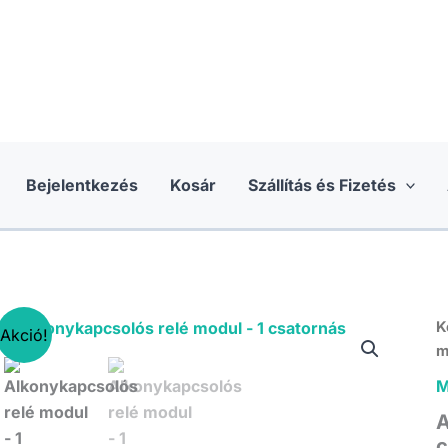
Bejelentkezés
Kosár
Szállítás és Fizetés
K
Akció!
m
M
A
c