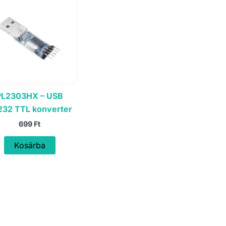
PL2303HX – USB
232 TTL konverter
699
Ft
Kosárba