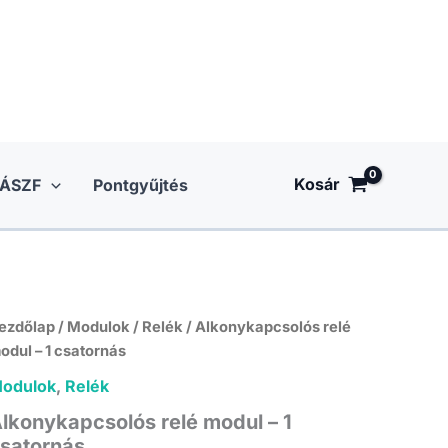
Kosár
ÁSZF
Pontgyűjtés
ezdőlap
/
Modulok
/
Relék
/ Alkonykapcsolós relé
odul – 1 csatornás
odulok
,
Relék
lkonykapcsolós relé modul – 1
satornás