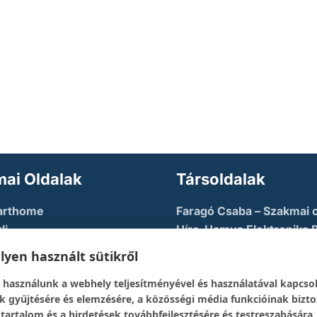
ai Oldalak
Társoldalak
arthome
Faragó Csaba – Szakmai o
li
Híre-Hamva Elektronika 
u AZURE
Linux Styler
yen használt sütikről
tory
Mikroklub.hu – Torkos C
 használunk a webhely teljesítményével és használatával kapcso
eloper Guy – Képzési
oldala
k gyűjtésére és elemzésére, a közösségi média funkcióinak bizto
Robotika Pécs – Alapítvá
 tartalom és a hirdetések továbbfejlesztésére és testreszabására.