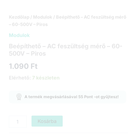
Kezdőlap
/
Modulok
/ Beépíthető – AC feszültség mérő
– 60-500V – Piros
Modulok
Beépíthető – AC feszültség mérő – 60-
500V – Piros
1.090
Ft
Elérhető:
7 készleten
A termék megvásárlásával
55
Pont
-ot gyűjtesz!
Beépíthető
Kosárba
-
AC
feszültség