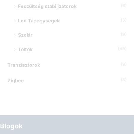
(6)
Feszültség stabilizátorok
(3)
Led Tápegységek
(9)
Szolár
(49)
Töltők
(9)
Tranzisztorok
(8)
Zigbee
Blogok