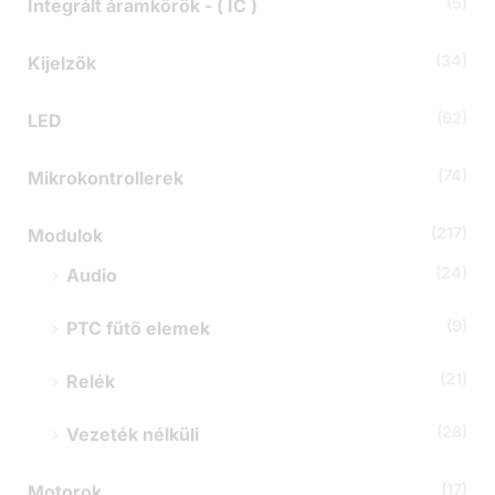
(5)
Integrált áramkörök - ( IC )
e
:
(34)
Kijelzők
(62)
LED
(74)
Mikrokontrollerek
(217)
Modulok
(24)
Audio
(9)
PTC fűtő elemek
(21)
Relék
(28)
Vezeték nélküli
(17)
Motorok