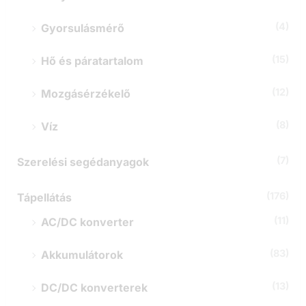
(4)
Gyorsulásmérő
(15)
Hő és páratartalom
(12)
Mozgásérzékelő
(8)
Víz
(7)
Szerelési segédanyagok
(176)
Tápellátás
(11)
AC/DC konverter
(83)
Akkumulátorok
(13)
DC/DC konverterek