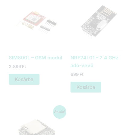
SIM800L – GSM modul
NRF24L01 – 2.4 GHz
adó-vevő
2.899
Ft
699
Ft
Kosárba
Kosárba
Akció!