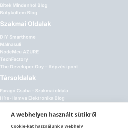
Bitek Mindenhol Blog
Bütyköltem Blog
Szakmai Oldalak
DIY Smarthome
Málnasuli
NodeMcu AZURE
TechFactory
The Developer Guy – Képzési pont
Társoldalak
Faragó Csaba – Szakmai oldala
Híre-Hamva Elektronika Blog
Linux Styler
Mikroklub.hu – Torkos Csaba oldala
A webhelyen használt sütikről
Robotika Pécs – Alapítvány
Cookie-kat használunk a webhely