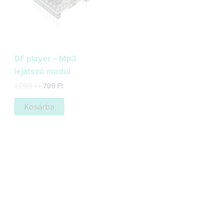
DF player – Mp3
lejátszó modul
Original
Current
1.099
Ft
799
Ft
price
price
was:
is:
Kosárba
1.099 Ft.
799 Ft.