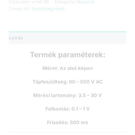
Cikkszám:
vmet-08
Kategória:
Modulok
mérő
Címke:
AC feszültség mérő
-
60-
500V
-
Piros
Leírás
mennyiség
Termék paraméterek:
Méret:
Az alsó képen
Tápfeszültség:
60 – 500 V AC
Mérési tartomány:
3.5 – 30 V
Felbontás:
0.1 – 1 V
Frissítés:
500 ms