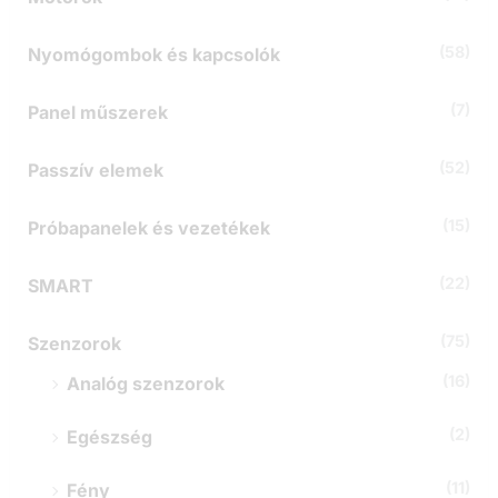
(58)
Nyomógombok és kapcsolók
(7)
Panel műszerek
(52)
Passzív elemek
(15)
Próbapanelek és vezetékek
(22)
SMART
(75)
Szenzorok
(16)
Analóg szenzorok
(2)
Egészség
(11)
Fény