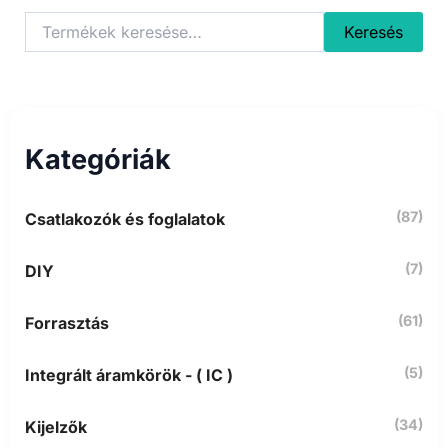
K
Keresés
e
r
e
s
é
s
Kategóriák
a
k
ö
(87)
Csatlakozók és foglalatok
v
e
t
(7)
DIY
k
e
z
(61)
Forrasztás
ő
r
(5)
Integrált áramkörök - ( IC )
e
:
(34)
Kijelzők