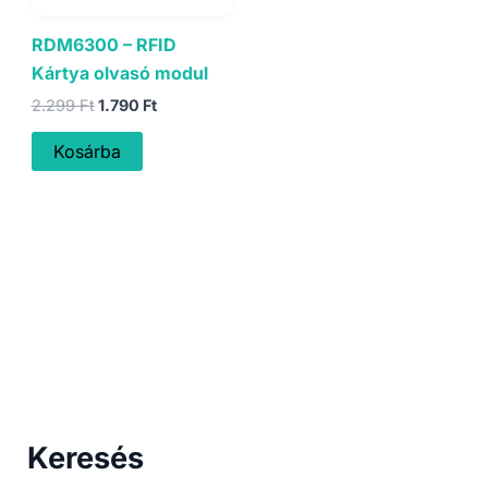
RDM6300 – RFID
Kártya olvasó modul
Original
Current
2.299
Ft
1.790
Ft
price
price
was:
is:
Kosárba
2.299 Ft.
1.790 Ft.
Keresés