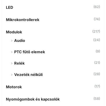
(62)
LED
(74)
Mikrokontrollerek
(217)
Modulok
(24)
Audio
(9)
PTC fűtő elemek
(21)
Relék
(28)
Vezeték nélküli
(17)
Motorok
(58)
Nyomógombok és kapcsolók