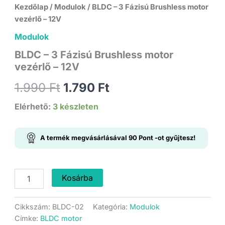
Kezdőlap
/
Modulok
/ BLDC – 3 Fázisú Brushless motor
vezérlő – 12V
Modulok
BLDC – 3 Fázisú Brushless motor
vezérlő – 12V
Original
Current
1.990
Ft
1.790
Ft
price
price
Elérhető:
3 készleten
was:
is:
A termék megvásárlásával
90
Pont
-ot gyűjtesz!
1.990 Ft.
1.790 Ft.
BLDC
Kosárba
-
3
Fázisú
Cikkszám:
BLDC-02
Kategória:
Modulok
Brushless
Címke:
BLDC motor
motor