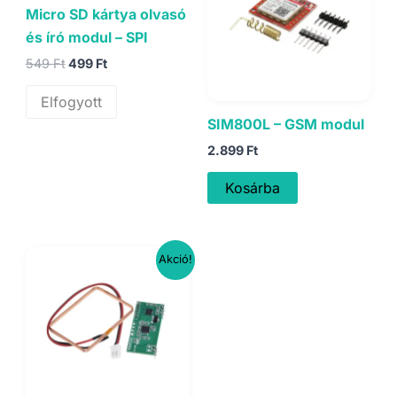
Micro SD kártya olvasó
és író modul – SPI
Original
Current
549
Ft
499
Ft
price
price
was:
is:
Elfogyott
549 Ft.
499 Ft.
SIM800L – GSM modul
2.899
Ft
Kosárba
Akció!