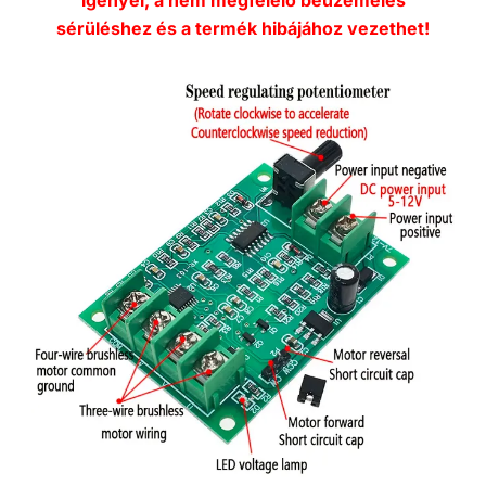
igényel, a nem megfelelő beüzemelés
sérüléshez és a termék hibájához vezethet!