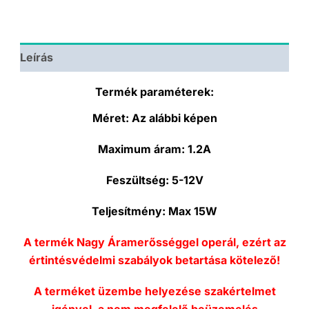
vezérlő
-
12V
mennyiség
Leírás
Termék paraméterek:
Méret:
Az alábbi képen
Maximum áram:
1.2A
Feszültség:
5-12V
Teljesítmény:
Max 15W
A termék Nagy Áramerősséggel operál, ezért az
értintésvédelmi szabályok betartása kötelező!
A terméket üzembe helyezése szakértelmet