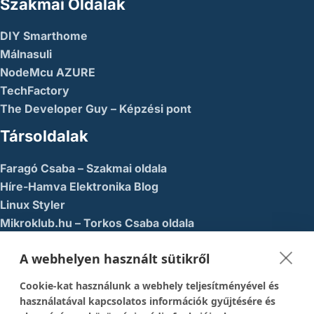
Szakmai Oldalak
DIY Smarthome
Málnasuli
NodeMcu AZURE
TechFactory
The Developer Guy – Képzési pont
Társoldalak
Faragó Csaba – Szakmai oldala
Híre-Hamva Elektronika Blog
Linux Styler
Mikroklub.hu – Torkos Csaba oldala
Robotika Pécs – Alapítvány
A webhelyen használt sütikről
Közösségi Média
Cookie-kat használunk a webhely teljesítményével és
1337-es menedék – Youtube
használatával kapcsolatos információk gyűjtésére és