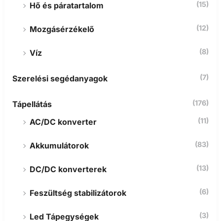
(15)
Hő és páratartalom
(12)
Mozgásérzékelő
(8)
Víz
(7)
Szerelési segédanyagok
(176)
Tápellátás
(11)
AC/DC konverter
(83)
Akkumulátorok
(13)
DC/DC konverterek
(6)
Feszültség stabilizátorok
(3)
Led Tápegységek