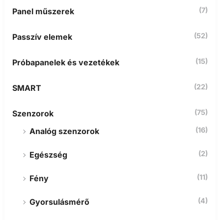
(7)
Panel műszerek
(52)
Passzív elemek
(15)
Próbapanelek és vezetékek
(22)
SMART
(75)
Szenzorok
(16)
Analóg szenzorok
(2)
Egészség
(11)
Fény
(4)
Gyorsulásmérő