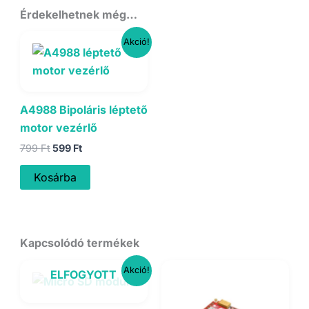
Érdekelhetnek még…
Akció!
A4988 Bipoláris léptető
motor vezérlő
Original
Current
799
Ft
599
Ft
price
price
was:
is:
Kosárba
799 Ft.
599 Ft.
Kapcsolódó termékek
Akció!
ELFOGYOTT