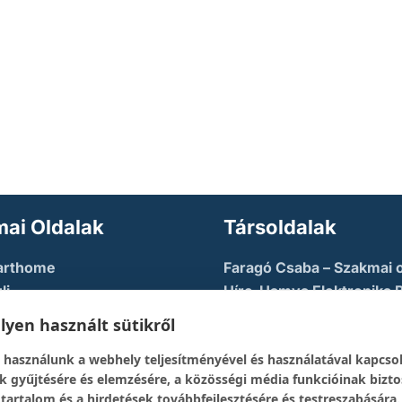
ai Oldalak
Társoldalak
arthome
Faragó Csaba – Szakmai o
li
Híre-Hamva Elektronika 
u AZURE
Linux Styler
yen használt sütikről
tory
Mikroklub.hu – Torkos C
 használunk a webhely teljesítményével és használatával kapcso
eloper Guy – Képzési
oldala
k gyűjtésére és elemzésére, a közösségi média funkcióinak bizto
Robotika Pécs – Alapítvá
 tartalom és a hirdetések továbbfejlesztésére és testreszabására.