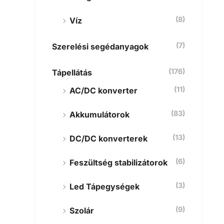
(8)
Víz
(7)
Szerelési segédanyagok
(176)
Tápellátás
(11)
AC/DC konverter
(83)
Akkumulátorok
(13)
DC/DC konverterek
(6)
Feszültség stabilizátorok
(3)
Led Tápegységek
(9)
Szolár