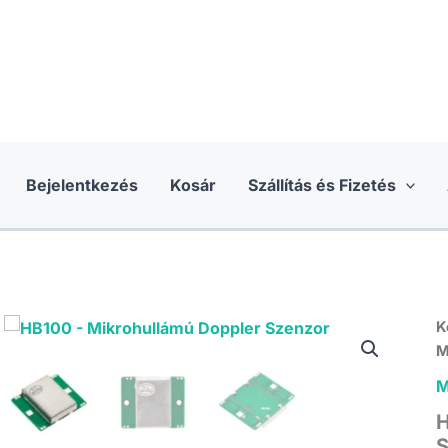
Bejelentkezés
Kosár
Szállítás és Fizetés
K
M
M
H
S