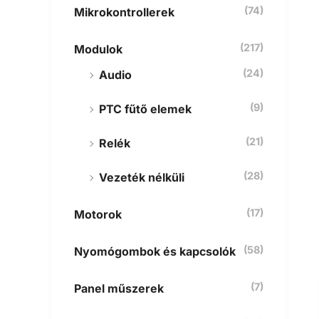
(74)
Mikrokontrollerek
(217)
Modulok
(24)
Audio
(9)
PTC fűtő elemek
(21)
Relék
(28)
Vezeték nélküli
(17)
Motorok
(58)
Nyomógombok és kapcsolók
(7)
Panel műszerek