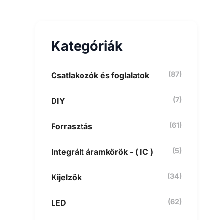
e
s
é
s
Kategóriák
a
k
ö
v
(87)
Csatlakozók és foglalatok
e
t
(7)
DIY
k
e
z
(61)
Forrasztás
ő
r
e
(5)
Integrált áramkörök - ( IC )
:
(34)
Kijelzők
(62)
LED