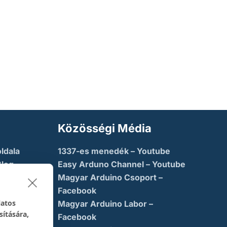
Közösségi Média
ldala
1337-es menedék – Youtube
Blog
Easy Arduno Channel – Youtube
Magyar Arduino Csoport –
saba
Facebook
latos
Magyar Arduino Labor –
sítására,
ny
Facebook