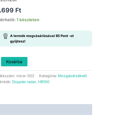
1.699
Ft
lérhető:
1 készleten
A termék megvásárlásával
85
Pont
-ot
gyűjtesz!
B100
Kosárba
ikrohullámú
oppler
ikkszám:
micw-002
Kategória:
Mozgásérzékelő
zenzor
ímkék:
Doppler radar
,
HB100
ennyiség