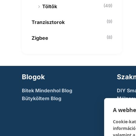
(49)
Töltők
(9)
Tranzisztorok
(8)
Zigbee
Blogok
Szakm
Bitek Mindenhol Blog
DIY Sm
Bütyköltem Blog
Málnasu
NodeMc
A webhel
TechFac
Cookie-kat
The Dev
információ
pont
valamint a