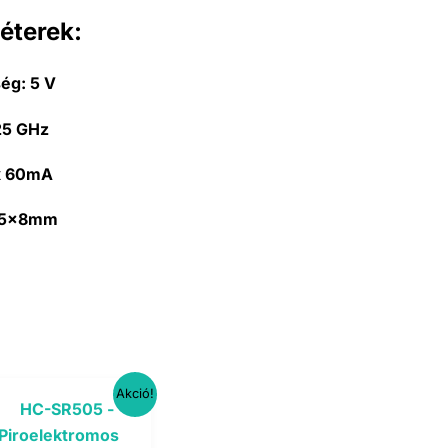
éterek:
ség:
5 V
25 GHz
 60mA
5x8mm
Akció!