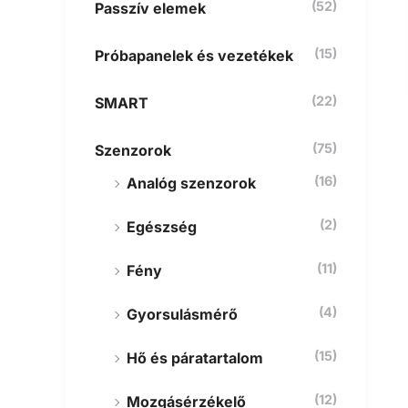
(52)
Passzív elemek
(15)
Próbapanelek és vezetékek
(22)
SMART
(75)
Szenzorok
(16)
Analóg szenzorok
(2)
Egészség
(11)
Fény
(4)
Gyorsulásmérő
(15)
Hő és páratartalom
(12)
Mozgásérzékelő