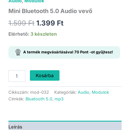
Audio
,
Modulok
Mini Bluetooth 5.0 Audio vevő
Original
Current
1.599
Ft
1.399
Ft
price
price
Elérhető:
3 készleten
was:
is:
A termék megvásárlásával
70
Pont
-ot gyűjtesz!
1.599 Ft.
1.399 Ft.
Mini
Kosárba
Bluetooth
5.0
Audio
Cikkszám:
mod-032
Kategóriák:
Audio
,
Modulok
vevő
Címkék:
Bluetooth 5.0
,
mp3
mennyiség
Leírás