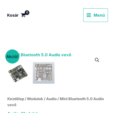
Skip
to
Kosár
Menü
content
Akció!
Kezdőlap
/
Modulok
/
Audio
/ Mini Bluetooth 5.0 Audio
vevő