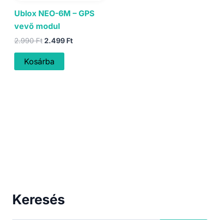
Ublox NEO-6M – GPS
vevő modul
Original
Current
2.990
Ft
2.499
Ft
price
price
was:
is:
Kosárba
2.990 Ft.
2.499 Ft.
Keresés