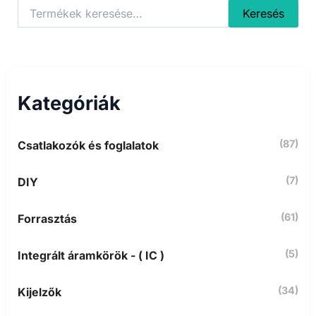
K
Keresés
e
r
e
s
é
s
Kategóriák
a
k
ö
(87)
Csatlakozók és foglalatok
v
e
t
(7)
DIY
k
e
z
(61)
Forrasztás
ő
r
(5)
Integrált áramkörök - ( IC )
e
:
(34)
Kijelzők