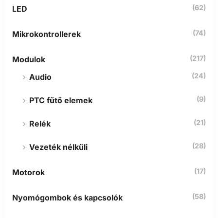
(62)
LED
(74)
Mikrokontrollerek
(217)
Modulok
(24)
Audio
(9)
PTC fűtő elemek
(21)
Relék
(28)
Vezeték nélküli
(17)
Motorok
(58)
Nyomógombok és kapcsolók