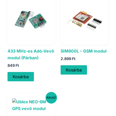
433 MHz-es Adó-Vevő
SIM800L – GSM modul
modul (Párban)
2.899
Ft
849
Ft
Kosárba
Kosárba
Akció!