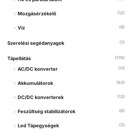
(12)
Mozgásérzékelő
(8)
Víz
(7)
Szerelési segédanyagok
(176)
Tápellátás
(11)
AC/DC konverter
(83)
Akkumulátorok
(13)
DC/DC konverterek
(6)
Feszültség stabilizátorok
(3)
Led Tápegységek