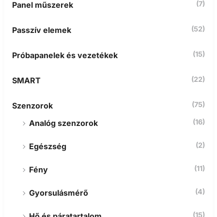
(7)
Panel műszerek
(52)
Passzív elemek
(15)
Próbapanelek és vezetékek
(22)
SMART
(75)
Szenzorok
(16)
Analóg szenzorok
(2)
Egészség
(11)
Fény
(4)
Gyorsulásmérő
(15)
Hő és páratartalom