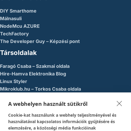
DIY Smarthome
Málnasuli
NodeMcu AZURE
TechFactory
The Developer Guy – Képzési pont
Társoldalak
Faragó Csaba – Szakmai oldala
Híre-Hamva Elektronika Blog
Linux Styler
Mikroklub.hu – Torkos Csaba oldala
Robotika Pécs – Alapítvány
A webhelyen használt sütikről
Közösségi Média
Cookie-kat használunk a webhely teljesítményével és
1337-es menedék – Youtube
használatával kapcsolatos információk gyűjtésére és
elemzésére, a közösségi média funkcióinak
Easy Arduno Channel – Youtube