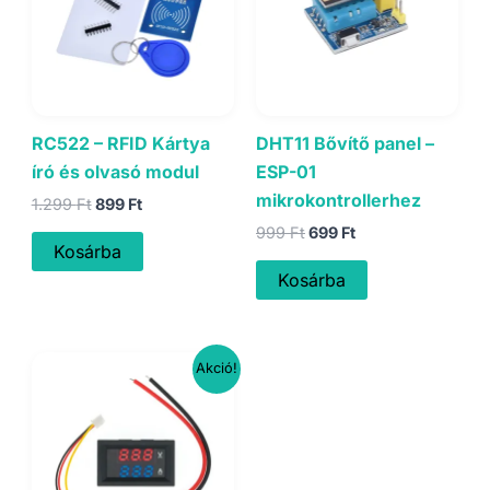
RC522 – RFID Kártya
DHT11 Bővítő panel –
író és olvasó modul
ESP-01
mikrokontrollerhez
Original
Current
1.299
Ft
899
Ft
price
price
Original
Current
999
Ft
699
Ft
was:
is:
Kosárba
price
price
1.299 Ft.
899 Ft.
was:
is:
Kosárba
999 Ft.
699 Ft.
Akció!