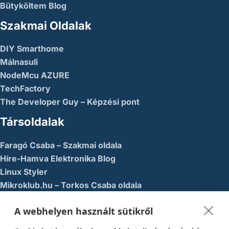
Bütyköltem Blog
Szakmai Oldalak
DIY Smarthome
Málnasuli
NodeMcu AZURE
TechFactory
The Developer Guy – Képzési pont
Társoldalak
Faragó Csaba – Szakmai oldala
Híre-Hamva Elektronika Blog
Linux Styler
Mikroklub.hu – Torkos Csaba oldala
Robotika Pécs – Alapítvány
A webhelyen használt sütikről
Közösségi Média