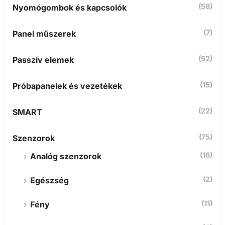
(58)
Nyomógombok és kapcsolók
(7)
Panel műszerek
(52)
Passzív elemek
(15)
Próbapanelek és vezetékek
(22)
SMART
(75)
Szenzorok
(16)
Analóg szenzorok
(2)
Egészség
(11)
Fény