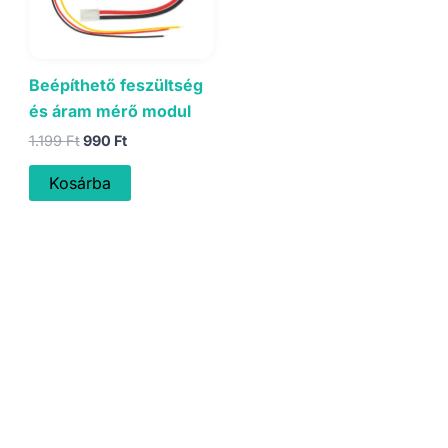
Beépíthető feszültség
és áram mérő modul
Original
Current
1.199
Ft
990
Ft
price
price
was:
is:
Kosárba
1.199 Ft.
990 Ft.