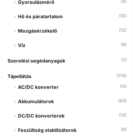
(4)
Gyorsulásmérő
(15)
Hő és páratartalom
(12)
Mozgásérzékelő
(8)
Víz
(7)
Szerelési segédanyagok
(176)
Tápellátás
(11)
AC/DC konverter
(83)
Akkumulátorok
(13)
DC/DC konverterek
(6)
Feszültség stabilizátorok