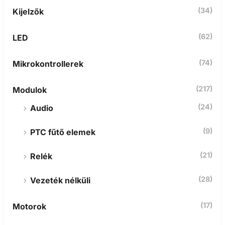
(34)
Kijelzők
(62)
LED
(74)
Mikrokontrollerek
(217)
Modulok
(24)
Audio
(9)
PTC fűtő elemek
(21)
Relék
(28)
Vezeték nélküli
(17)
Motorok