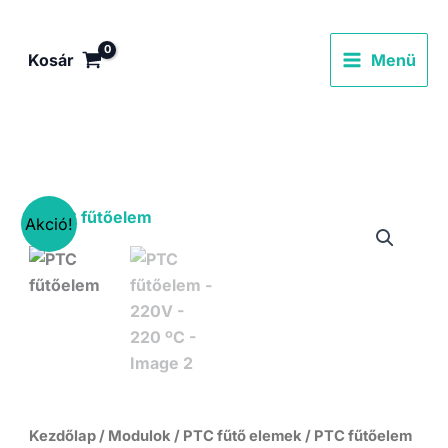
Skip
to
Kosár
Menü
content
Akció!
Kezdőlap
/
Modulok
/
PTC fűtő elemek
/ PTC fűtőelem