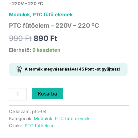
– 220V – 220 ºC
Modulok
,
PTC fűtő elemek
PTC fűtőelem – 220V – 220 ºC
Original
Current
990
Ft
890
Ft
price
price
Elérhető:
9 készleten
was:
is:
A termék megvásárlásával
45
Pont
-ot gyűjtesz!
990 Ft.
890 Ft.
PTC
Kosárba
fűtőelem
-
220V
Cikkszám:
ptc-04
-
Kategóriák:
Modulok
,
PTC fűtő elemek
220
Címke:
PTC fűtőelem
ºC
mennyiség