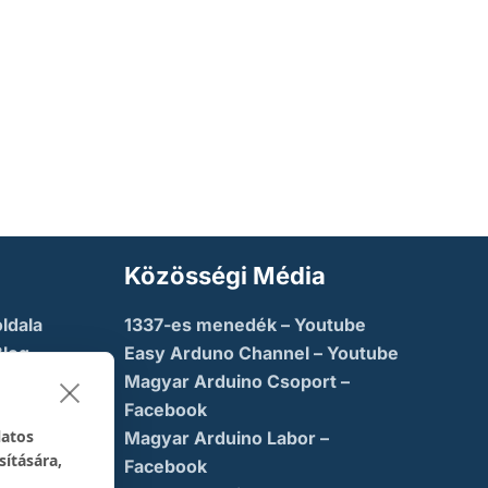
Közösségi Média
ldala
1337-es menedék – Youtube
Blog
Easy Arduno Channel – Youtube
Magyar Arduino Csoport –
saba
Facebook
latos
Magyar Arduino Labor –
sítására,
ny
Facebook