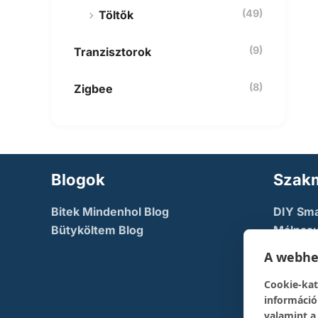
(49)
Töltők
(9)
Tranzisztorok
(8)
Zigbee
Blogok
Szakm
Bitek Mindenhol Blog
DIY Sm
Bütyköltem Blog
Málnasu
NodeMc
A webhel
TechFac
Cookie-kat
The Dev
információ
pont
valamint a