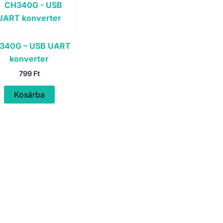
340G – USB UART
konverter
799
Ft
Kosárba