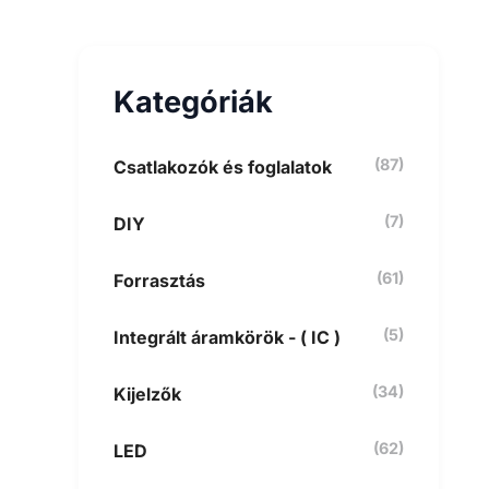
e
s
é
s
Kategóriák
a
k
ö
v
(87)
Csatlakozók és foglalatok
e
t
(7)
DIY
k
e
z
(61)
Forrasztás
ő
r
e
(5)
Integrált áramkörök - ( IC )
:
(34)
Kijelzők
(62)
LED