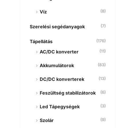
(8)
Víz
(7)
Szerelési segédanyagok
(176)
Tápellátás
(11)
AC/DC konverter
(83)
Akkumulátorok
(13)
DC/DC konverterek
(6)
Feszültség stabilizátorok
(3)
Led Tápegységek
(9)
Szolár