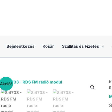
Bejelentkezés
Kosár
Szállítás és Fizetés
K
Akció!
R
M
S