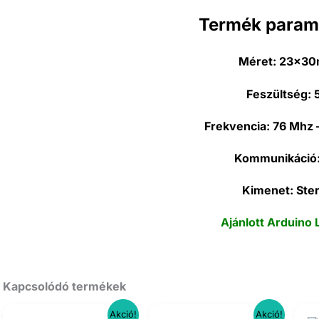
Termék param
Méret:
23x3
Feszültség:
Frekvencia:
76 Mhz 
Kommunikáció
Kimenet: Ste
Ajánlott Arduino 
Kapcsolódó termékek
Akció!
Akció!