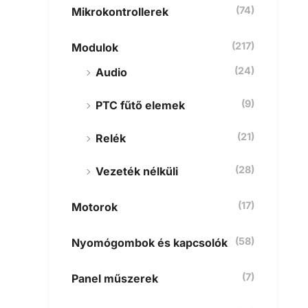
(74)
Mikrokontrollerek
(217)
Modulok
(24)
Audio
(9)
PTC fűtő elemek
(21)
Relék
(28)
Vezeték nélküli
(17)
Motorok
(58)
Nyomógombok és kapcsolók
(7)
Panel műszerek