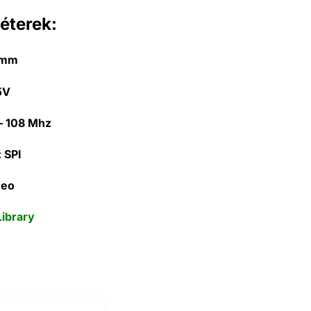
éterek:
0mm
5V
– 108 Mhz
:
SPI
reo
Library