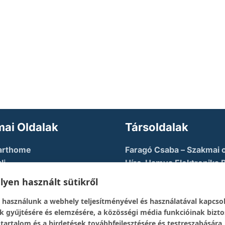
ai Oldalak
Társoldalak
arthome
Faragó Csaba – Szakmai o
li
Híre-Hamva Elektronika 
u AZURE
Linux Styler
yen használt sütikről
tory
Mikroklub.hu – Torkos C
 használunk a webhely teljesítményével és használatával kapcso
eloper Guy – Képzési
oldala
k gyűjtésére és elemzésére, a közösségi média funkcióinak bizto
Robotika Pécs – Alapítvá
 tartalom és a hirdetések továbbfejlesztésére és testreszabására.