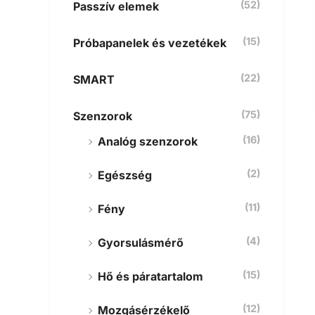
(52)
Passzív elemek
(15)
Próbapanelek és vezetékek
(22)
SMART
(75)
Szenzorok
(16)
Analóg szenzorok
(2)
Egészség
(11)
Fény
(4)
Gyorsulásmérő
(15)
Hő és páratartalom
(12)
Mozgásérzékelő