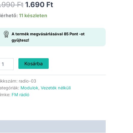
Original
Current
1.990
Ft
1.690
Ft
price
price
lérhető:
11 készleten
was:
is:
A termék megvásárlásával
85
Pont
-ot
1.990 Ft.
1.690 Ft.
gyűjtesz!
i4703
Kosárba
DS
M
ikkszám:
radio-03
ádió
ategóriák:
Modulok
,
Vezeték nélküli
odul
ímke:
FM rádió
ennyiség