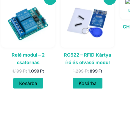
CH
Relé modul – 2
RC522 – RFID Kártya
csatornás
író és olvasó modul
Original
Current
Original
Current
1.199
Ft
1.099
Ft
1.299
Ft
899
Ft
price
price
price
price
was:
is:
was:
is:
Kosárba
Kosárba
1.199 Ft.
1.099 Ft.
1.299 Ft.
899 Ft.