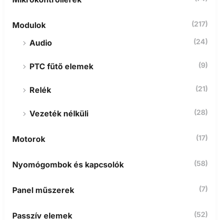
(217)
Modulok
(24)
Audio
(9)
PTC fűtő elemek
(21)
Relék
(28)
Vezeték nélküli
(17)
Motorok
(58)
Nyomógombok és kapcsolók
(7)
Panel műszerek
(52)
Passzív elemek