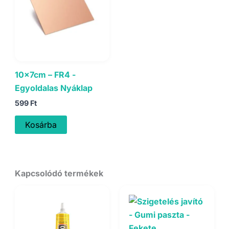
10x7cm – FR4 -
Egyoldalas Nyáklap
599
Ft
Kosárba
Kapcsolódó termékek