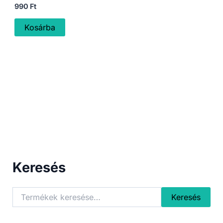
990
Ft
Kosárba
Keresés
K
Keresés
e
r
e