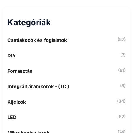
s
é
s
Kategóriák
a
k
ö
(87)
Csatlakozók és foglalatok
v
e
t
(7)
DIY
k
e
z
(61)
Forrasztás
ő
r
(5)
Integrált áramkörök - ( IC )
e
:
(34)
Kijelzők
(62)
LED
(74)
Mikrokontrollerek