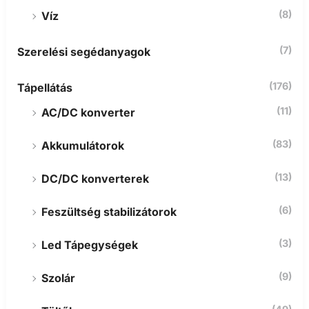
(8)
Víz
(7)
Szerelési segédanyagok
(176)
Tápellátás
(11)
AC/DC konverter
(83)
Akkumulátorok
(13)
DC/DC konverterek
(6)
Feszültség stabilizátorok
(3)
Led Tápegységek
(9)
Szolár