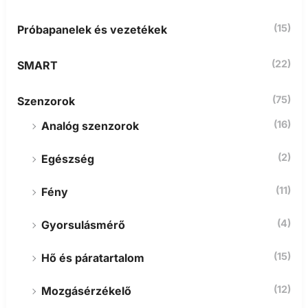
(15)
Próbapanelek és vezetékek
(22)
SMART
(75)
Szenzorok
(16)
Analóg szenzorok
(2)
Egészség
(11)
Fény
(4)
Gyorsulásmérő
(15)
Hő és páratartalom
(12)
Mozgásérzékelő