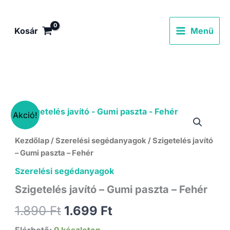
Skip
to
Kosár
Menü
content
Akció!
Kezdőlap
/
Szerelési segédanyagok
/ Szigetelés javító
– Gumi paszta – Fehér
Szerelési segédanyagok
Szigetelés javító – Gumi paszta – Fehér
Original
Current
1.890
Ft
1.699
Ft
Elérhető:
9 készleten