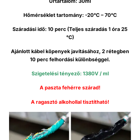
Űrtartalom:
30ml
Hőmérséklet tartomány:
-20°C – 70°C
Száradási idő:
10 perc (Teljes száradás 1 óra 25
°C)
Ajánlott kábel köpenyek javításához, 2 rétegben
10 perc felhordási különbséggel.
Szigetelési tényező: 1380V / ml
A paszta fehérre szárad!
A ragasztó alkohollal tisztítható!