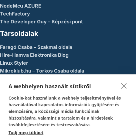
NodeMcu AZURE
TechFactory
The Developer Guy – Képzési pont
Társoldalak
Faragó Csaba – Szakmai oldala
Híre-Hamva Elektronika Blog
Linux Styler
Mikroklub.hu – Torkos Csaba oldala
Robotika Pécs – Alapítvány
A webhelyen használt sütikről
Közösségi Média
Cookie-kat használunk a webhely teljesítményével és
1337-es menedék – Youtube
használatával kapcsolatos információk gyűjtésére és
elemzésére, a közösségi média funkcióinak
Easy Arduno Channel – Youtube
biztosítására, valamint a tartalom és a hirdetések
Magyar Arduino Csoport – Facebook
továbbfejlesztésére és testreszabására.
Magyar Arduino Labor – Facebook
Tudj meg többet
Magyar Arduino Labor – Youtube