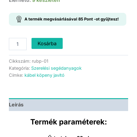
price
price
was:
is:
A termék megvásárlásával
85
Pont
-ot gyűjtesz!
1.890 Ft.
1.699 Ft.
Szigetelés
Kosárba
javító
-
Gumi
Cikkszám:
rubp-01
paszta
Kategória:
Szerelési segédanyagok
-
Címke:
kábel köpeny javító
Fehér
mennyiség
Leírás
Termék paraméterek: