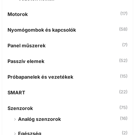
(17)
Motorok
(58)
Nyomógombok és kapcsolók
(7)
Panel műszerek
(52)
Passzív elemek
(15)
Próbapanelek és vezetékek
(22)
SMART
(75)
Szenzorok
(16)
Analóg szenzorok
(2)
Egészség