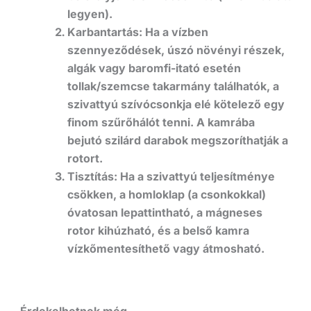
legyen).
Karbantartás:
Ha a vízben
szennyeződések, úszó növényi részek,
algák vagy baromfi-itató esetén
tollak/szemcse takarmány találhatók, a
szivattyú szívócsonkja elé
kötelező egy
finom szűrőhálót tenni
. A kamrába
bejutó szilárd darabok megszoríthatják a
rotort.
Tisztítás:
Ha a szivattyú teljesítménye
csökken, a homloklap (a csonkokkal)
óvatosan lepattintható, a mágneses
rotor kihúzható, és a belső kamra
vízkőmentesíthető vagy átmosható.
Érdekelhetnek még…