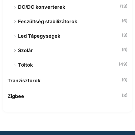
(13)
DC/DC konverterek
(6)
Feszültség stabilizátorok
(3)
Led Tápegységek
(9)
Szolár
(49)
Töltők
(9)
Tranzisztorok
(8)
Zigbee