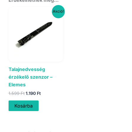
Akció!
Talajnedvesség
érzékelő szenzor –
Elemes
Original
Current
1.599
Ft
1.190
Ft
price
price
was:
is:
Kosárba
1.599 Ft.
1.190 Ft.