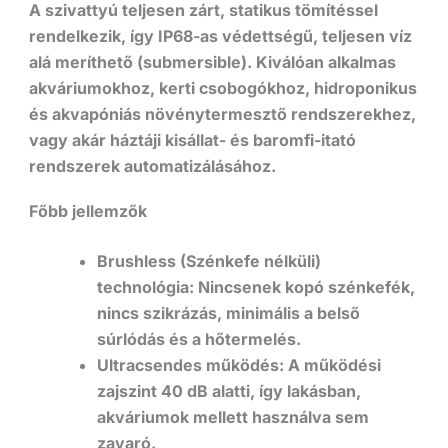
A szivattyú teljesen zárt, statikus tömítéssel
rendelkezik, így
IP68-as védettségű, teljesen víz
alá meríthető (submersible)
. Kiválóan alkalmas
akváriumokhoz, kerti csobogókhoz, hidroponikus
és akvapóniás növénytermesztő rendszerekhez,
vagy akár háztáji kisállat- és baromfi-itató
rendszerek automatizálásához.
Főbb jellemzők
Brushless (Szénkefe nélküli)
technológia:
Nincsenek kopó szénkefék,
nincs szikrázás, minimális a belső
súrlódás és a hőtermelés.
Ultracsendes működés:
A működési
zajszint
40 dB alatti
, így lakásban,
akváriumok mellett használva sem
zavaró.