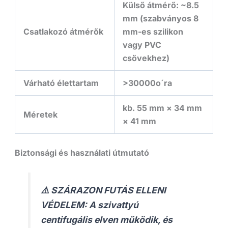
Külső átmérő: ~8.5
mm (szabványos 8
Csatlakozó átmérők
mm-es szilikon
vagy PVC
csövekhez)
Várható élettartam
>
30
000
o
ˊ
ra
kb. 55 mm × 34 mm
Méretek
× 41 mm
Biztonsági és használati útmutató
⚠️
SZÁRAZON FUTÁS ELLENI
VÉDELEM:
A szivattyú
centifugális elven működik, és