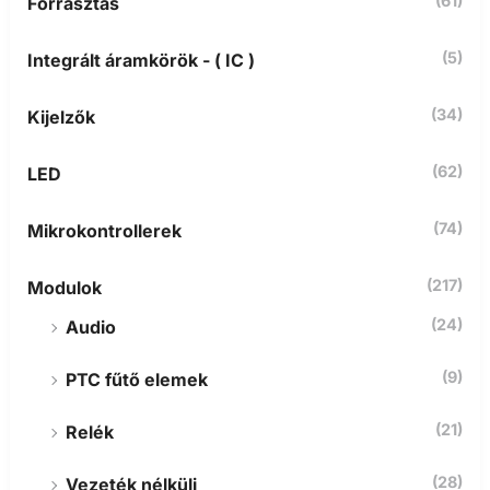
z
(61)
Forrasztás
ő
r
(5)
Integrált áramkörök - ( IC )
e
:
(34)
Kijelzők
(62)
LED
(74)
Mikrokontrollerek
(217)
Modulok
(24)
Audio
(9)
PTC fűtő elemek
(21)
Relék
(28)
Vezeték nélküli