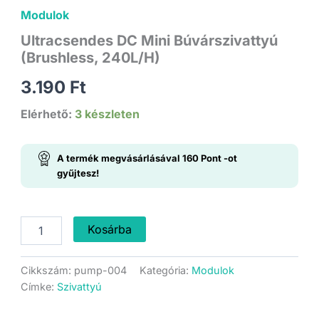
Modulok
Ultracsendes DC Mini Búvárszivattyú
(Brushless, 240L/H)
3.190
Ft
Elérhető:
3 készleten
A termék megvásárlásával
160
Pont
-ot
gyűjtesz!
Ultracsendes
Kosárba
DC
Mini
Búvárszivattyú
Cikkszám:
pump-004
Kategória:
Modulok
(Brushless,
Címke:
Szivattyú
240L/H)
mennyiség