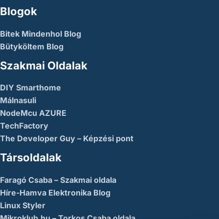
Blogok
Bitek Mindenhol Blog
Bütyköltem Blog
Szakmai Oldalak
DIY Smarthome
Málnasuli
NodeMcu AZURE
TechFactory
The Developer Guy – Képzési pont
Társoldalak
Faragó Csaba – Szakmai oldala
Híre-Hamva Elektronika Blog
Linux Styler
Mikroklub.hu – Torkos Csaba oldala