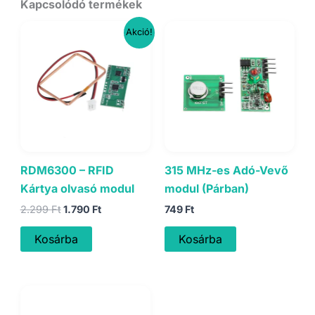
Kapcsolódó termékek
Akció!
RDM6300 – RFID
315 MHz-es Adó-Vevő
Kártya olvasó modul
modul (Párban)
Original
Current
2.299
Ft
1.790
Ft
749
Ft
price
price
was:
is:
Kosárba
Kosárba
2.299 Ft.
1.790 Ft.