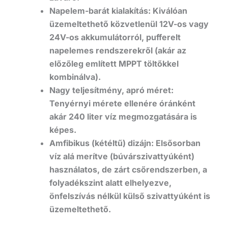
Napelem-barát kialakítás:
Kiválóan
üzemeltethető közvetlenül 12V-os vagy
24V-os akkumulátorról, pufferelt
napelemes rendszerekről (akár az
előzőleg említett MPPT töltőkkel
kombinálva).
Nagy teljesítmény, apró méret:
Tenyérnyi mérete ellenére óránként
akár 240 liter víz megmozgatására is
képes.
Amfibikus (kétéltű) dizájn:
Elsősorban
víz alá merítve (búvárszivattyúként)
használatos, de zárt csőrendszerben, a
folyadékszint alatt elhelyezve,
önfelszívás nélkül külső szivattyúként is
üzemeltethető.