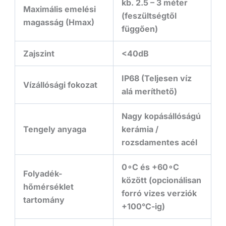
kb. 2.5 – 3 méter
Maximális emelési
(feszültségtől
magasság (
H
ma
x
)
függően)
Zajszint
<
40
dB
IP68 (Teljesen víz
Vízállósági fokozat
alá meríthető)
Nagy kopásállóságú
Tengely anyaga
kerámia /
rozsdamentes acél
0
∘
C
és
+
6
0
∘
C
Folyadék-
között (opcionálisan
hőmérséklet
forró vizes verziók
tartomány
+100°C-ig)