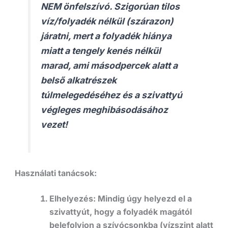
NEM önfelszívó
. Szigorúan tilos
víz/folyadék nélkül (szárazon)
járatni, mert a folyadék hiánya
miatt a tengely kenés nélkül
marad, ami másodpercek alatt a
belső alkatrészek
túlmelegedéséhez és a szivattyú
végleges meghibásodásához
vezet!
Használati tanácsok:
Elhelyezés:
Mindig úgy helyezd el a
szivattyút, hogy a folyadék magától
belefolyjon a szívócsonkba (vízszint alatt