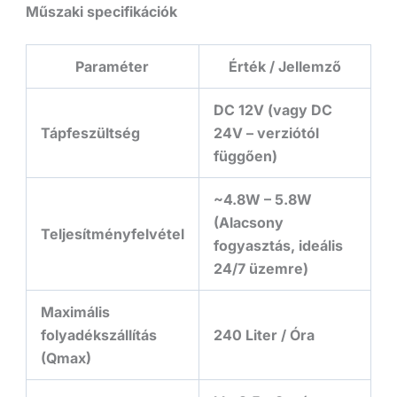
Műszaki specifikációk
Paraméter
Érték / Jellemző
DC 12V (vagy DC
Tápfeszültség
24V – verziótól
függően)
~4.8W – 5.8W
(Alacsony
Teljesítményfelvétel
fogyasztás, ideális
24/7 üzemre)
Maximális
folyadékszállítás
240 Liter / Óra
(
Q
ma
x
)