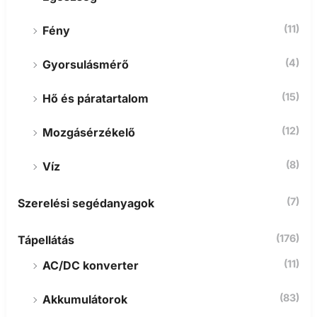
(11)
Fény
(4)
Gyorsulásmérő
(15)
Hő és páratartalom
(12)
Mozgásérzékelő
(8)
Víz
(7)
Szerelési segédanyagok
(176)
Tápellátás
(11)
AC/DC konverter
(83)
Akkumulátorok