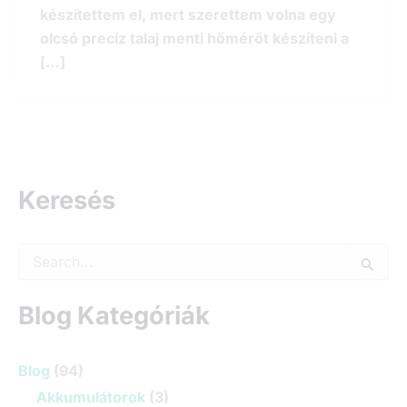
készítettem el, mert szerettem volna egy
olcsó precíz talaj menti hőmérőt készíteni a
[…]
Keresés
S
e
a
r
Blog Kategóriák
c
h
f
Blog
(94)
o
Akkumulátorok
(3)
r