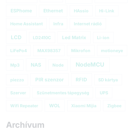
ESPhome
Ethernet
HAssio
Hi-Link
Home Assistant
Infra
Internet rádió
LCD
Led Matrix
LD2410C
Li-ion
LiFePo4
MAX98357
Mikrofon
motioneye
NodeMCU
NAS
Mp3
Node
PIR szenzor
RFID
piezzo
SD kártya
Szerver
Szünetmentes tápegység
UPS
WOL
Wifi Repeater
Xiaomi Mijia
Zigbee
Archívum