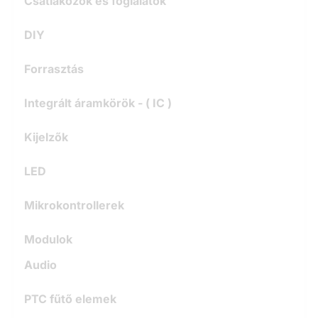
Csatlakozók és foglalatok
DIY
Forrasztás
Integrált áramkörök - ( IC )
Kijelzők
LED
Mikrokontrollerek
Modulok
Audio
PTC fűtő elemek