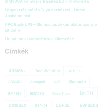
SIM900A Firmware frissítés EU Firmware-re
Fogyasztás mérés Tuya eszközzel – Home
Assistant alatt
APC Back-UPS – Ólomsavas akkumulátor cseréje
Lítiumra
Lítium Ion akkumulátorok jellemzése
Címkék
433Mhz
AccuWeather
AHT10
Bluetooth
AM2301
Atmega8
BLE
DHT11
BMP180
BMP280
Deep Sleep
ESP32
ESP8266
DS18B20
ESP-01