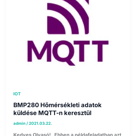
IOT
BMP280 Hőmérsékleti adatok
küldése MQTT-n keresztül
admin
/
2021.03.22.
Kedves Olvasó! Ebben a példafeladatban azt