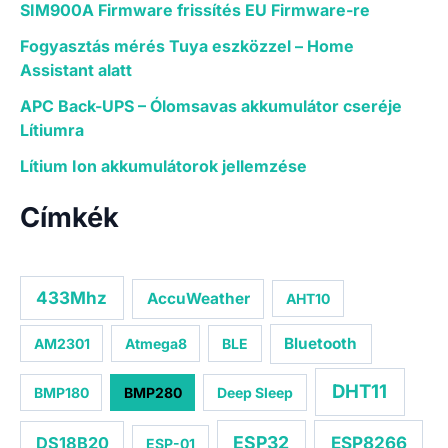
SIM900A Firmware frissítés EU Firmware-re
Fogyasztás mérés Tuya eszközzel – Home
Assistant alatt
APC Back-UPS – Ólomsavas akkumulátor cseréje
Lítiumra
Lítium Ion akkumulátorok jellemzése
Címkék
433Mhz
AccuWeather
AHT10
Bluetooth
AM2301
Atmega8
BLE
DHT11
BMP180
BMP280
Deep Sleep
ESP32
ESP8266
DS18B20
ESP-01