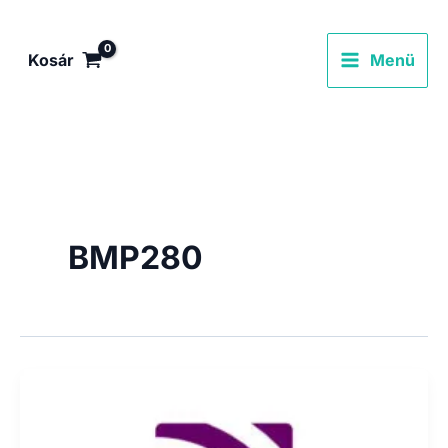
Skip
to
Kosár
Menü
content
BMP280