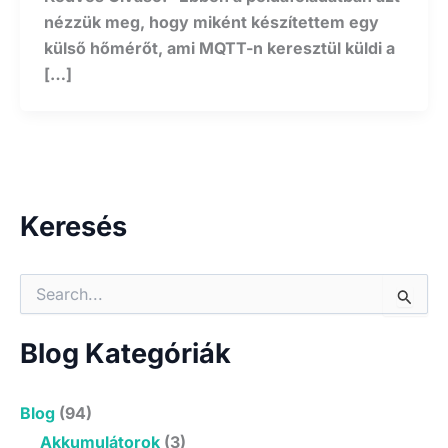
nézzük meg, hogy miként készítettem egy
külső hőmérőt, ami MQTT-n keresztül küldi a
[…]
Keresés
S
e
a
r
Blog Kategóriák
c
h
f
Blog
(94)
o
Akkumulátorok
(3)
r