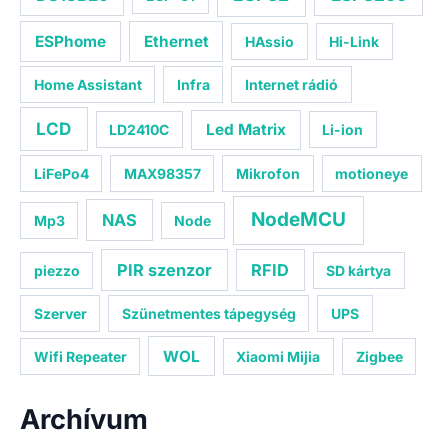
ESPhome
Ethernet
HAssio
Hi-Link
Home Assistant
Infra
Internet rádió
LCD
Led Matrix
LD2410C
Li-ion
LiFePo4
MAX98357
Mikrofon
motioneye
NodeMCU
NAS
Mp3
Node
PIR szenzor
RFID
piezzo
SD kártya
Szerver
Szünetmentes tápegység
UPS
WOL
Wifi Repeater
Xiaomi Mijia
Zigbee
Archívum