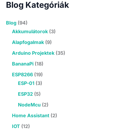
r
Blog Kategóriák
c
h
f
Blog
(94)
o
Akkumulátorok
(3)
r
:
Alapfogalmak
(9)
Arduino Projektek
(35)
BananaPi
(18)
ESP8266
(19)
ESP-01
(3)
ESP32
(5)
NodeMcu
(2)
Home Assistant
(2)
IOT
(12)