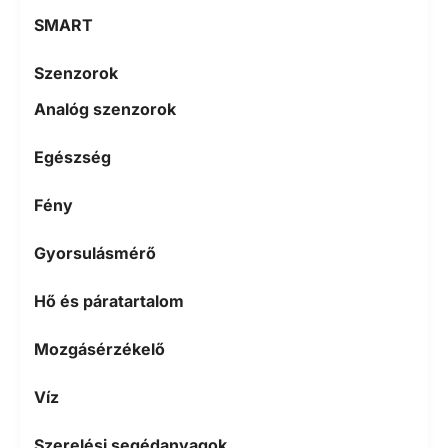
SMART
Szenzorok
Analóg szenzorok
Egészség
Fény
Gyorsulásmérő
Hő és páratartalom
Mozgásérzékelő
Víz
Szerelési segédanyagok