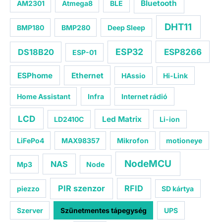
Bluetooth
AM2301
Atmega8
BLE
DHT11
BMP180
BMP280
Deep Sleep
ESP32
ESP8266
DS18B20
ESP-01
ESPhome
Ethernet
HAssio
Hi-Link
Home Assistant
Infra
Internet rádió
LCD
Led Matrix
LD2410C
Li-ion
LiFePo4
MAX98357
Mikrofon
motioneye
NodeMCU
NAS
Mp3
Node
PIR szenzor
RFID
piezzo
SD kártya
Szerver
Szünetmentes tápegység
UPS