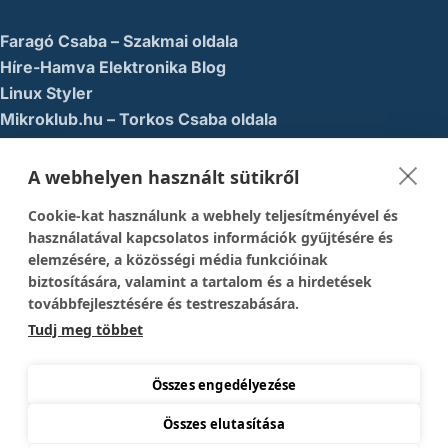
Faragó Csaba – Szakmai oldala
Híre-Hamva Elektronika Blog
Linux Styler
Mikroklub.hu – Torkos Csaba oldala
Robotika Pécs – Alapítvány
A webhelyen használt sütikről
Közösségi Média
Cookie-kat használunk a webhely teljesítményével és
1337-es menedék – Youtube
használatával kapcsolatos információk gyűjtésére és
elemzésére, a közösségi média funkcióinak
Easy Arduno Channel – Youtube
biztosítására, valamint a tartalom és a hirdetések
Magyar Arduino Csoport – Facebook
továbbfejlesztésére és testreszabására.
Magyar Arduino Labor – Facebook
Tudj meg többet
Magyar Arduino Labor – Youtube
TechFactory – YouTube
Összes engedélyezése
Összes elutasítása