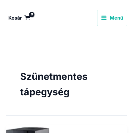
Skip
to
Kosár
Menü
content
Szünetmentes
tápegység