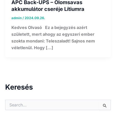
APC Back-UPS – Ólomsavas
akkumulátor cseréje Lítiumra
admin
/
2024.09.26.
Kedves Olvasó Ez a bejegyzés azért
született, mert ahogy az egyszeri ember
szokta mondani: Teleszaladt! Sajnos nem
véletlenül. Hogy […]
Keresés
S
e
a