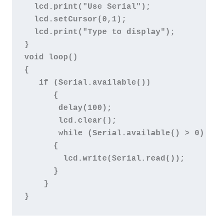
  lcd.print("Use Serial");   

  lcd.setCursor(0,1);   

  lcd.print("Type to display");   

} 

void loop() 

{ 

   if (Serial.available()) 

      {       

       delay(100);       

       lcd.clear();       

       while (Serial.available() > 0) 

      {

        lcd.write(Serial.read());

      }

    }
