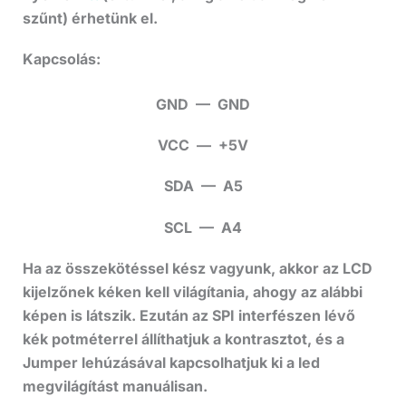
szűnt) érhetünk el.
Kapcsolás:
GND — GND
VCC — +5V
SDA — A5
SCL — A4
Ha az összekötéssel kész vagyunk, akkor az LCD
kijelzőnek kéken kell világítania, ahogy az alábbi
képen is látszik. Ezután az SPI interfészen lévő
kék potméterrel állíthatjuk a kontrasztot, és a
Jumper lehúzásával kapcsolhatjuk ki a led
megvilágítást manuálisan.