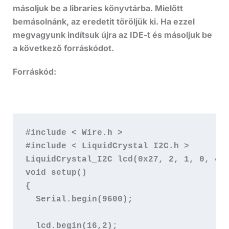
másoljuk be a libraries könyvtárba. Mielőtt
bemásolnánk, az eredetit töröljük ki. Ha ezzel
megvagyunk indítsuk újra az IDE-t és másoljuk be
a következő forráskódot.
Forráskód:
#include < Wire.h >  

#include < LiquidCrystal_I2C.h >

LiquidCrystal_I2C lcd(0x27, 2, 1, 0, 4, 
void setup()  

{

  Serial.begin(9600);  

  lcd.begin(16,2); 
