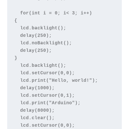
  for(int i = 0; i< 3; i++)   

{

  lcd.backlight();     

  delay(250);     

  lcd.noBacklight();     

  delay(250);   

}   

  lcd.backlight();      

  lcd.setCursor(0,0);   

  lcd.print("Hello, world!");   

  delay(1000);   

  lcd.setCursor(0,1);   

  lcd.print("Arduino");   

  delay(8000);        

  lcd.clear();   

  lcd.setCursor(0,0);    
