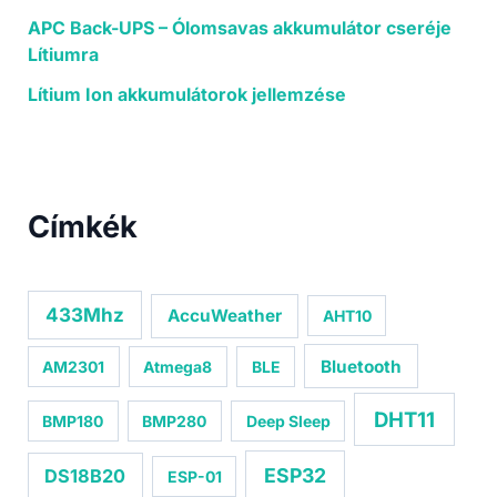
APC Back-UPS – Ólomsavas akkumulátor cseréje
Lítiumra
Lítium Ion akkumulátorok jellemzése
Címkék
433Mhz
AccuWeather
AHT10
Bluetooth
AM2301
Atmega8
BLE
DHT11
BMP180
BMP280
Deep Sleep
ESP32
DS18B20
ESP-01