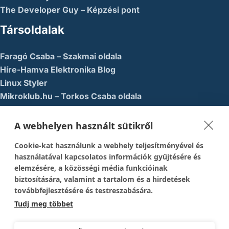
The Developer Guy – Képzési pont
Társoldalak
Faragó Csaba – Szakmai oldala
Híre-Hamva Elektronika Blog
Linux Styler
Mikroklub.hu – Torkos Csaba oldala
Robotika Pécs – Alapítvány
A webhelyen használt sütikről
Közösségi Média
Cookie-kat használunk a webhely teljesítményével és
1337-es menedék – Youtube
használatával kapcsolatos információk gyűjtésére és
elemzésére, a közösségi média funkcióinak
Easy Arduno Channel – Youtube
biztosítására, valamint a tartalom és a hirdetések
Magyar Arduino Csoport – Facebook
továbbfejlesztésére és testreszabására.
Magyar Arduino Labor – Facebook
Tudj meg többet
Magyar Arduino Labor – Youtube
TechFactory – YouTube