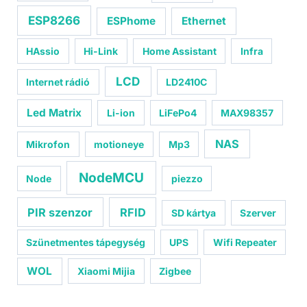
ESP8266
ESPhome
Ethernet
HAssio
Hi-Link
Home Assistant
Infra
LCD
Internet rádió
LD2410C
Led Matrix
Li-ion
LiFePo4
MAX98357
NAS
Mikrofon
motioneye
Mp3
NodeMCU
Node
piezzo
PIR szenzor
RFID
SD kártya
Szerver
Szünetmentes tápegység
UPS
Wifi Repeater
WOL
Xiaomi Mijia
Zigbee