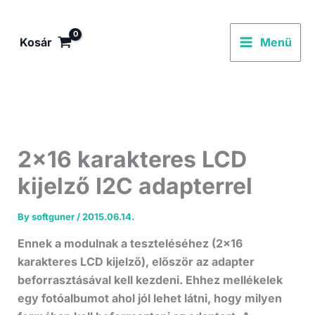
Skip
to
Kosár
Menü
content
2×16 karakteres LCD
kijelző I2C adapterrel
By
softguner
/
2015.06.14.
Ennek a modulnak a teszteléséhez (2×16
karakteres LCD kijelző), először az adapter
beforrasztásával kell kezdeni. Ehhez mellékelek
egy fotóalbumot ahol jól lehet látni, hogy milyen