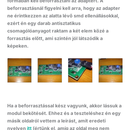
formában kell beforrasztani az adaptert. A
beforrasztásnál figyelni kell arra, hogy az adapter
ne érintkezzen az alatta lévő smd ellenállásokkal,
ezért én egy darab antisztatikus
csomagólóanyagot raktam a két elem közé a
forrasztás előtt, ami szintén jól látszódik a
képeken.
Ha a beforrasztással kész vagyunk, akkor lássuk a
modul bekötését. Ehhez és a teszteléshez én egy
másik oldalról vettem a leírást, amit eredeti
nyelven
itt
(értünk el, amíg az oldal meg nem