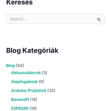
Keresés
S
e
a
r
c
h
f
Blog Kategóriák
o
r
:
Blog
(94)
Akkumulátorok
(3)
Alapfogalmak
(9)
Arduino Projektek
(35)
BananaPi
(18)
ESP8266
(19)