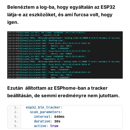
Belenéztem a log-ba, hogy egyáltalán az ESP32
látja-e az eszközöket, és ami furcsa volt, hogy
igen.
Ezután állítottam az ESPhome-ban a tracker
beállításán, de semmi eredményre nem jutottam.
esp32_ble_tracker:
scan_parameters:
interval:
 640ms
duration:
 30s
active:
true