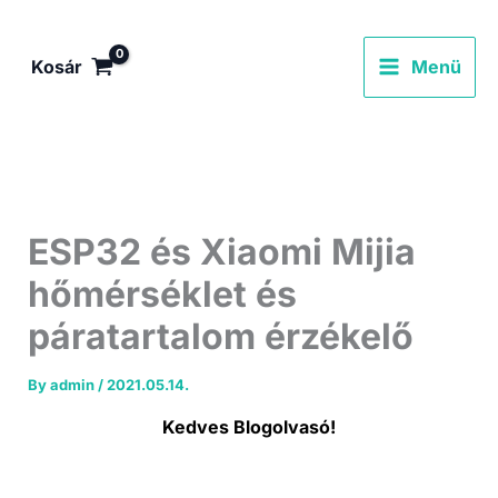
Skip
to
Kosár
Menü
content
ESP32 és Xiaomi Mijia
hőmérséklet és
páratartalom érzékelő
By
admin
/
2021.05.14.
Kedves Blogolvasó!