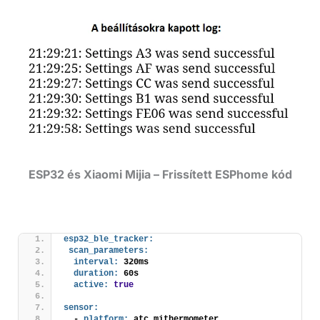
ESP32 és Xiaomi Mijia – Frissített ESPhome kód
esp32_ble_tracker:
scan_parameters:
interval:
 320ms
duration:
 60s 
active:
true
sensor:
  - 
platform:
 atc_mithermometer