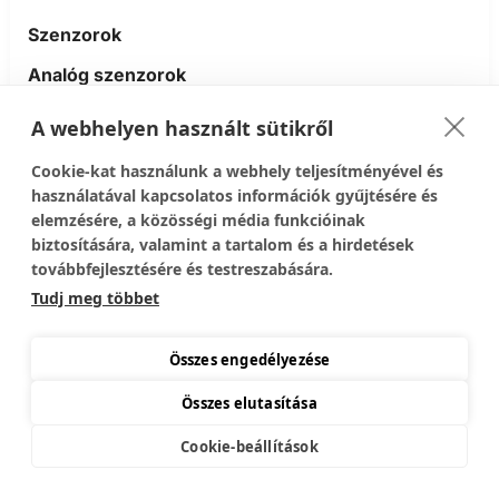
Szenzorok
Analóg szenzorok
A webhelyen használt sütikről
Egészség
Cookie-kat használunk a webhely teljesítményével és
Fény
használatával kapcsolatos információk gyűjtésére és
elemzésére, a közösségi média funkcióinak
Gyorsulásmérő
biztosítására, valamint a tartalom és a hirdetések
továbbfejlesztésére és testreszabására.
Hő és páratartalom
Tudj meg többet
Mozgásérzékelő
Összes engedélyezése
Víz
Összes elutasítása
Cookie-beállítások
Szerelési segédanyagok