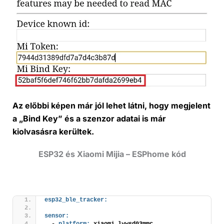
Az előbbi képen már jól lehet látni, hogy megjelent
a „Bind Key” és a szenzor adatai is már
kiolvasásra kerültek.
ESP32 és Xiaomi Mijia – ESPhome kód
esp32_ble_tracker:
sensor:
  - 
platform:
 xiaomi_lywsd03mmc