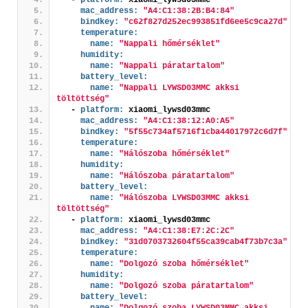
mac_address:
"A4:C1:38:2B:B4:84"
bindkey:
"c62f827d252ec993851fd6ee5c9ca27d"
temperature:
name:
"Nappali hőmérséklet"
humidity:
name:
"Nappali páratartalom"
battery_level:
name:
"Nappali LYWSD03MMC akksi 
töltöttség"
  - 
platform:
 xiaomi_lywsd03mmc
mac_address:
"A4:C1:38:12:A0:A5"
bindkey:
"5f55c734af5716f1cba44017972c6d7f"
temperature:
name:
"Hálószoba hőmérséklet"
humidity:
name:
"Hálószoba páratartalom"
battery_level:
name:
"Hálószoba LYWSD03MMC akksi 
töltöttség"
  - 
platform:
 xiaomi_lywsd03mmc
mac_address:
"A4:C1:38:E7:2C:2C"
bindkey:
"31d0703732604f55ca39cab4f73b7c3a"
temperature:
name:
"Dolgozó szoba hőmérséklet"
humidity:
name:
"Dolgozó szoba páratartalom"
battery_level:
name:
"Dolgozó szoba LYWSD03MMC akksi 