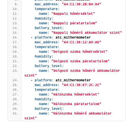
mac_address:
"A4:C1:38:2B:B4:84"
temperature:
name:
"Nappali hőmérséklet"
humidity:
name:
"Nappali páratartalom"
battery_level:
name:
"Nappali hőmérő akkumulátor szint"
  - 
platform:
 atc_mithermometer
mac_address:
"A4:C1:38:12:A0:A5"
temperature:
name:
"Dolgozó szoba hőmérséklet"
humidity:
name:
"Dolgozó szoba páratartalom"
battery_level:
name:
"Dolgozó szoba hőmérő akkumulátor 
szint"
  - 
platform:
 atc_mithermometer
mac_address:
"A4:C1:38:E7:2C:2C"
temperature:
name:
"Hálószoba hőmérséklet"
humidity:
name:
"Hálószoba páratartalom"
battery_level:
name:
"Hálószoba hőmérő akkumulátor 
szint"