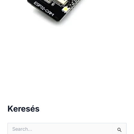
Keresés
S
e