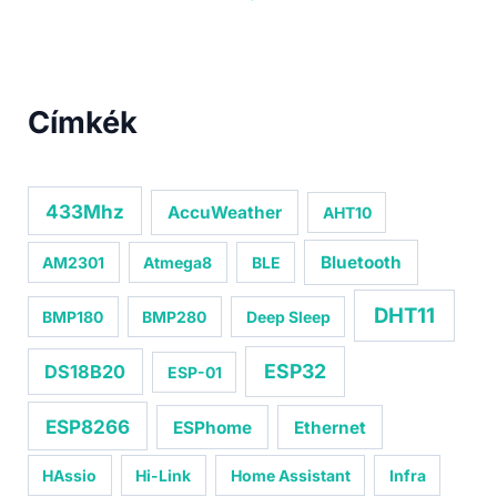
Címkék
433Mhz
AccuWeather
AHT10
Bluetooth
AM2301
Atmega8
BLE
DHT11
BMP180
BMP280
Deep Sleep
ESP32
DS18B20
ESP-01
ESP8266
ESPhome
Ethernet
HAssio
Hi-Link
Home Assistant
Infra