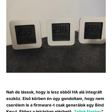
Nah de lássuk, hogy is lesz ebből HA alá integrált
eszköz. Első körben én úgy gondoltam, hogy nem
cserélem le a firmware-t csak generálok egy Bind
Key-t. Ehhez a leírásban elérhető „
Telink Flasher
”