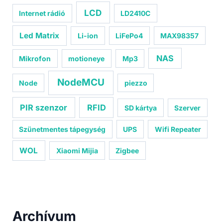
LCD
Internet rádió
LD2410C
Led Matrix
Li-ion
LiFePo4
MAX98357
NAS
Mikrofon
motioneye
Mp3
NodeMCU
Node
piezzo
PIR szenzor
RFID
SD kártya
Szerver
Szünetmentes tápegység
UPS
Wifi Repeater
WOL
Xiaomi Mijia
Zigbee
Archívum