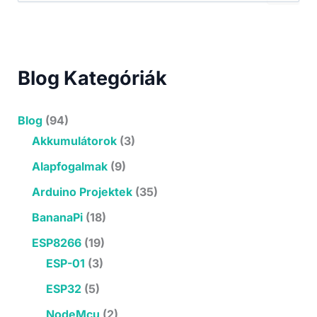
a
r
c
h
f
Blog Kategóriák
o
r
:
Blog
(94)
Akkumulátorok
(3)
Alapfogalmak
(9)
Arduino Projektek
(35)
BananaPi
(18)
ESP8266
(19)
ESP-01
(3)
ESP32
(5)
NodeMcu
(2)