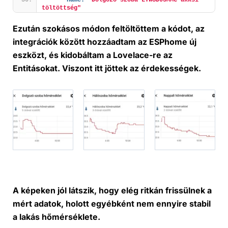
töltöttség"
Ezután szokásos módon feltöltöttem a kódot, az
integrációk között hozzáadtam az ESPhome új
eszközt, és kidobáltam a Lovelace-re az
Entitásokat. Viszont itt jöttek az érdekességek.
A képeken jól látszik, hogy elég ritkán frissülnek a
mért adatok, holott egyébként nem ennyire stabil
a lakás hőmérséklete.